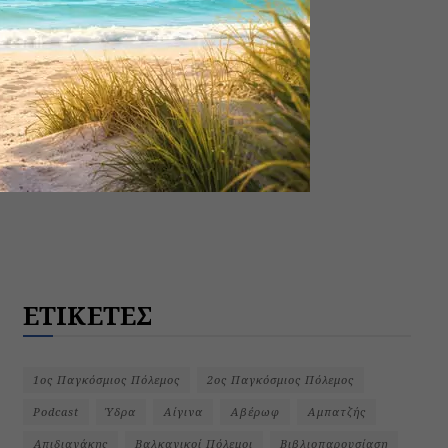
ΕΤΙΚΕΤΕΣ
1ος Παγκόσμιος Πόλεμος
2ος Παγκόσμιος Πόλεμος
Podcast
Ύδρα
Αίγινα
Αβέρωφ
Αμπατζής
Απιδιανάκης
Βαλκανικοί Πόλεμοι
Βιβλιοπαρουσίαση