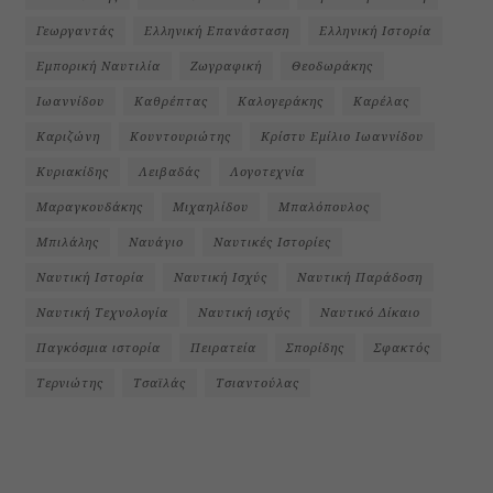
Γεωργαντάς
Ελληνική Επανάσταση
Ελληνική Ιστορία
Εμπορική Ναυτιλία
Ζωγραφική
Θεοδωράκης
Ιωαννίδου
Καθρέπτας
Καλογεράκης
Καρέλας
Καριζώνη
Κουντουριώτης
Κρίστυ Εμίλιο Ιωαννίδου
Κυριακίδης
Λειβαδάς
Λογοτεχνία
Μαραγκουδάκης
Μιχαηλίδου
Μπαλόπουλος
Μπιλάλης
Ναυάγιο
Ναυτικές Ιστορίες
Ναυτική Ιστορία
Ναυτική Ισχύς
Ναυτική Παράδοση
Ναυτική Τεχνολογία
Ναυτική ισχύς
Ναυτικό Δίκαιο
Παγκόσμια ιστορία
Πειρατεία
Σπορίδης
Σφακτός
Τερνιώτης
Τσαϊλάς
Τσιαντούλας