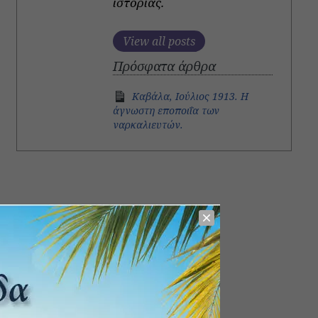
ιστορίας.
View all posts
Πρόσφατα άρθρα
Καβάλα, Ιούλιος 1913. Η
άγνωστη εποποιΐα των
ναρκαλιευτών.