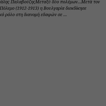
χάλης ΠαλαβούζηςΜεταξύ δύο πολέμων…Μετά τον
Πόλεμο (1912-1913) η Βουλγαρία διεκδίκησε
ό ρόλο στη διανομή εδαφών σε ...