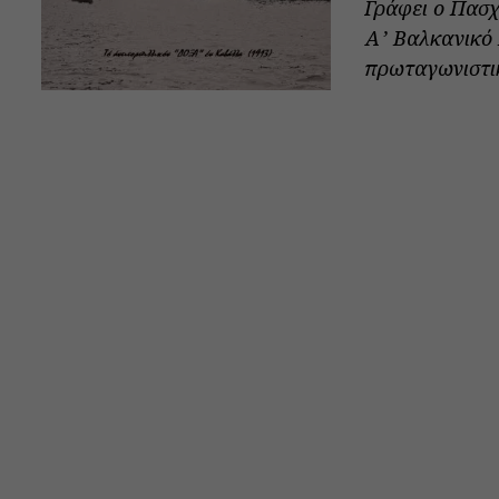
Γράφει ο Πασ
Α’ Βαλκανικό 
πρωταγωνιστικ