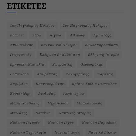
ΕΤΙΚΕΤΕΣ
1ος Παγκόσμιος Πόλεμος
2ος Παγκόσμιος Πόλεμος
Podcast
Ύδρα
Αίγινα
Αβέρωφ
Αμπατζής
Απιδιανάκης
Βαλκανικοί Πόλεμοι
Βιβλιοπαρουσίαση
Γεωργαντάς
Ελληνική Επανάσταση
Ελληνική Ιστορία
Εμπορική Ναυτιλία
Ζωγραφική
Θεοδωράκης
Ιωαννίδου
Καθρέπτας
Καλογεράκης
Καρέλας
Καριζώνη
Κουντουριώτης
Κρίστυ Εμίλιο Ιωαννίδου
Κυριακίδης
Λειβαδάς
Λογοτεχνία
Μαραγκουδάκης
Μιχαηλίδου
Μπαλόπουλος
Μπιλάλης
Ναυάγιο
Ναυτικές Ιστορίες
Ναυτική Ιστορία
Ναυτική Ισχύς
Ναυτική Παράδοση
Ναυτική Τεχνολογία
Ναυτική ισχύς
Ναυτικό Δίκαιο