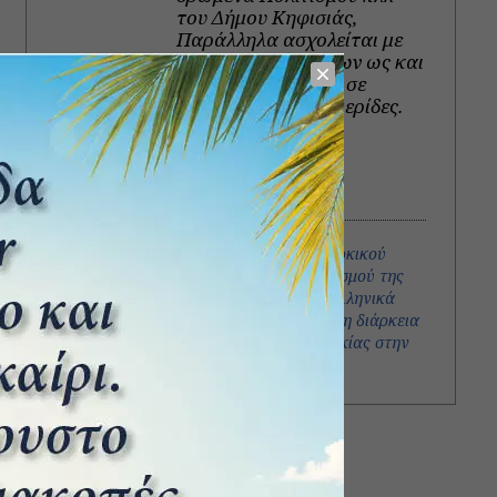
του Δήμου Κηφισιάς,
Παράλληλα ασχολείται με
τη συγγραφή βιβλίων ως και
επίκαιρων άρθρων σε
περιοδικά και εφημερίδες.
View all posts
Πρόσφατα άρθρα
Διάσπαση του τουρκικού
αεροναυτικού αποκλεισμού της
Κύπρου απο 4 μικρά ελληνικά
εμπορικά πλοιά κατά τη διάρκεια
της εισβολής της Τουρκίας στην
Κύπρο (Ιούλιος 1974)