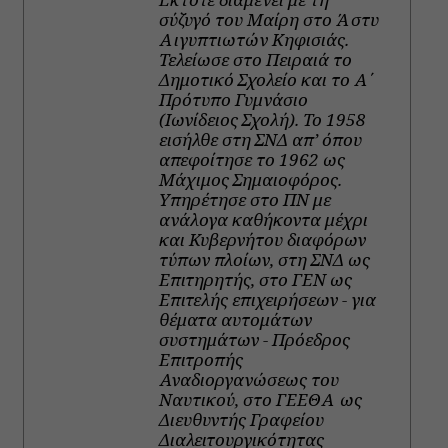
σύζυγό του Μαίρη στο Άστυ
Αιγυπτιωτών Κηφισιάς.
Τελείωσε στο Πειραιά το
Δημοτικό Σχολείο και το Α΄
Πρότυπο Γυμνάσιο
(Ιωνίδειος Σχολή). Το 1958
εισήλθε στη ΣΝΔ απ’ όπου
απεφοίτησε το 1962 ως
Μάχιμος Σημαιοφόρος.
Υπηρέτησε στο ΠΝ με
ανάλογα καθήκοντα μέχρι
και Κυβερνήτου διαφόρων
τύπων πλοίων, στη ΣΝΔ ως
Επιτηρητής, στο ΓΕΝ ως
Επιτελής επιχειρήσεων - για
θέματα αυτομάτων
συστημάτων - Πρόεδρος
Επιτροπής
Αναδιοργανώσεως του
Ναυτικού, στο ΓΕΕΘΑ ως
Διευθυντής Γραφείου
Διαλειτουργικότητας