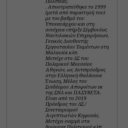
Πολιτείας.
. Αποστρατεύθηκε το 1999
(μετά από παραίτησή του)
με τον βαθμό του
Υποναυάρχου και στη
συνέχεια υπήρξε Σύμβουλος
Ναυτιλιακών Επιχειρήσεων,
Γενικός Διευθυντής
Εργοστασίου Τσιμέντων στη
Μαλαισία κλπ.
Μετείχε στο ΔΣ του
Πολεμικού Μουσείου
Αθηνών, ως Αντιπρόεδρος
στην Ελληνική Θαλάσσια
Ένωση, Μέλος του
Συνδέσμου Αποφοίτων εκ
της ΣΝΔ και ΠΑΣΥΒΕΤΑ.
Είναι από το 2019
Πρόεδρος του ΔΣ /
Συνεταιρισμού
Αιγυπτιωτών Κηφισιάς.
Μετέχει ενεργά στα
δρώμενα Πολιτισμού κλπ