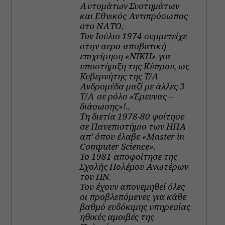
Αυτομάτων Συστημάτων
και Εθνικός Αντιπρόσωπος
στο ΝΑΤΟ.
Τον Ιούλιο 1974 συμμετείχε
στην αερο-αποβατική
επιχείρηση «ΝΙΚΗ» για
υποστήριξη της Κύπρου, ως
Κυβερνήτης της Τ/Α
Ανδρομέδα μαζί με άλλες 3
Τ/Α σε ρόλο «Έρευνας –
διάσωσης»!..
Τη διετία 1978-80 φοίτησε
σε Πανεπιστήμιο των ΗΠΑ
απ’ όπου έλαβε «Master in
Computer Science».
Το 1981 αποφοίτησε της
Σχολής Πολέμου Ανωτέρων
του ΠΝ.
Του έχουν απονεμηθεί όλες
οι προβλεπόμενες για κάθε
βαθμό ευδόκιμης υπηρεσίας
ηθικές αμοιβές της