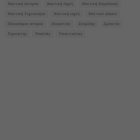
Ναυτική Ιστορία
Ναυτική Ισχύς
Ναυτική Παράδοση
Ναυτική Τεχνολογία
Ναυτική ισχύς
Ναυτικό Δίκαιο
Παγκόσμια ιστορία
Πειρατεία
Σπορίδης
Σφακτός
Τερνιώτης
Τσαϊλάς
Τσιαντούλας