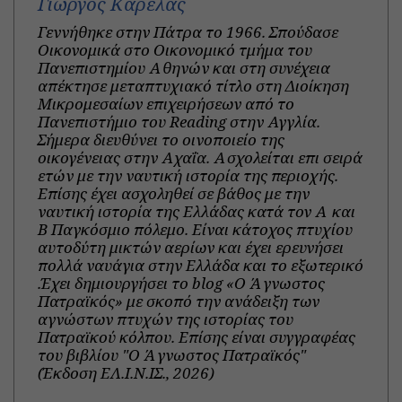
Γιώργος Καρέλας
Γεννήθηκε στην Πάτρα το 1966. Σπούδασε
Οικονομικά στο Οικονομικό τμήμα του
Πανεπιστημίου Αθηνών και στη συνέχεια
απέκτησε μεταπτυχιακό τίτλο στη Διοίκηση
Μικρομεσαίων επιχειρήσεων από το
Πανεπιστήμιο του Reading στην Αγγλία.
Σήμερα διευθύνει το οινοποιείο της
οικογένειας στην Αχαΐα. Ασχολείται επι σειρά
ετών με την ναυτική ιστορία της περιοχής.
Επίσης έχει ασχοληθεί σε βάθος με την
ναυτική ιστορία της Ελλάδας κατά τον Α και
Β Παγκόσμιο πόλεμο. Είναι κάτοχος πτυχίου
αυτοδύτη μικτών αερίων και έχει ερευνήσει
πολλά ναυάγια στην Ελλάδα και το εξωτερικό
.Έχει δημιουργήσει το blog «Ο Άγνωστος
Πατραϊκός» με σκοπό την ανάδειξη των
αγνώστων πτυχών της ιστορίας του
Πατραϊκού κόλπου. Επίσης είναι συγγραφέας
του βιβλίου "Ο Άγνωστος Πατραϊκός"
(Έκδοση ΕΛ.Ι.Ν.ΙΣ., 2026)