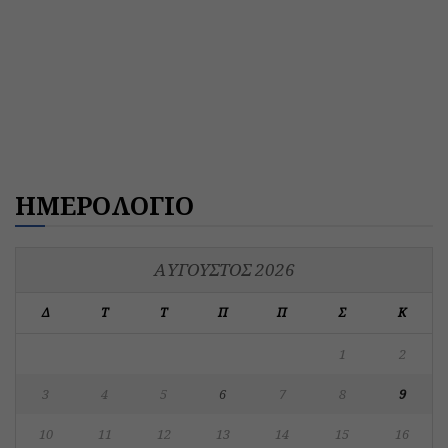
ΗΜΕΡΟΛΟΓΙΟ
ΑΎΓΟΥΣΤΟΣ 2026
Δ
Τ
Τ
Π
Π
Σ
Κ
1
2
3
4
5
6
7
8
9
10
11
12
13
14
15
16