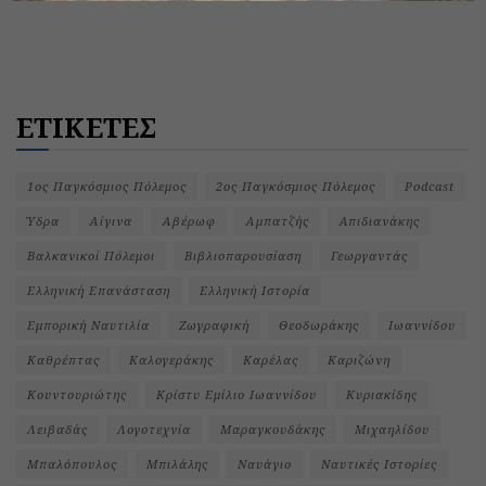
ΕΤΙΚΕΤΕΣ
1ος Παγκόσμιος Πόλεμος
2ος Παγκόσμιος Πόλεμος
Podcast
Ύδρα
Αίγινα
Αβέρωφ
Αμπατζής
Απιδιανάκης
Βαλκανικοί Πόλεμοι
Βιβλιοπαρουσίαση
Γεωργαντάς
Ελληνική Επανάσταση
Ελληνική Ιστορία
Εμπορική Ναυτιλία
Ζωγραφική
Θεοδωράκης
Ιωαννίδου
Καθρέπτας
Καλογεράκης
Καρέλας
Καριζώνη
Κουντουριώτης
Κρίστυ Εμίλιο Ιωαννίδου
Κυριακίδης
Λειβαδάς
Λογοτεχνία
Μαραγκουδάκης
Μιχαηλίδου
Μπαλόπουλος
Μπιλάλης
Ναυάγιο
Ναυτικές Ιστορίες