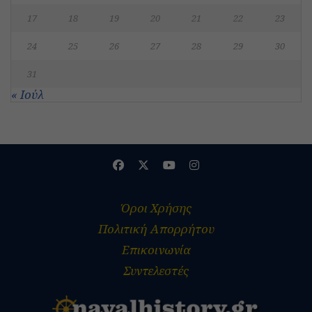
17
18
19
20
21
22
23
24
25
26
27
28
29
30
31
« Ιούλ
Όροι Χρήσης
Πολιτική Απορρήτου
Επικοινωνία
Συντελεστές