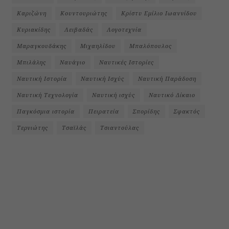
Καριζώνη
Κουντουριώτης
Κρίστυ Εμίλιο Ιωαννίδου
Κυριακίδης
Λειβαδάς
Λογοτεχνία
Μαραγκουδάκης
Μιχαηλίδου
Μπαλόπουλος
Μπιλάλης
Ναυάγιο
Ναυτικές Ιστορίες
Ναυτική Ιστορία
Ναυτική Ισχύς
Ναυτική Παράδοση
Ναυτική Τεχνολογία
Ναυτική ισχύς
Ναυτικό Δίκαιο
Παγκόσμια ιστορία
Πειρατεία
Σπορίδης
Σφακτός
Τερνιώτης
Τσαϊλάς
Τσιαντούλας