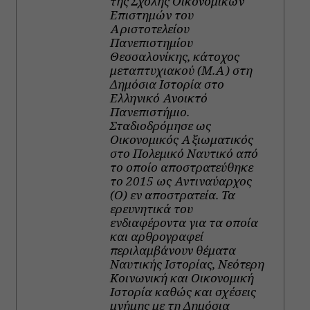
της Σχολής Οικονομικών
Επιστημών του
Αριστοτελείου
Πανεπιστημίου
Θεσσαλονίκης, κάτοχος
μεταπτυχιακού (Μ.Α) στη
Δημόσια Ιστορία στο
Ελληνικό Ανοικτό
Πανεπιστήμιο.
Σταδιοδρόμησε ως
Οικονομικός Αξιωματικός
στο Πολεμικό Ναυτικό από
το οποίο αποστρατεύθηκε
το 2015 ως Αντιναύαρχος
(Ο) εν αποστρατεία. Τα
ερευνητικά του
ενδιαφέροντα για τα οποία
και αρθρογραφεί
περιλαμβάνουν θέματα
Ναυτικής Ιστορίας, Νεότερη
Κοινωνική και Οικονομική
Ιστορία καθώς και σχέσεις
μνήμης με τη Δημόσια