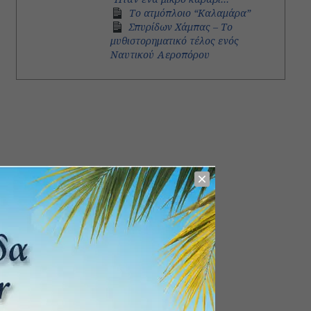
Το ατμόπλοιο “Καλαμάρα”
Σπυρίδων Χάμπας – Το
μυθιστορηματικό τέλος ενός
Ναυτικού Αεροπόρου