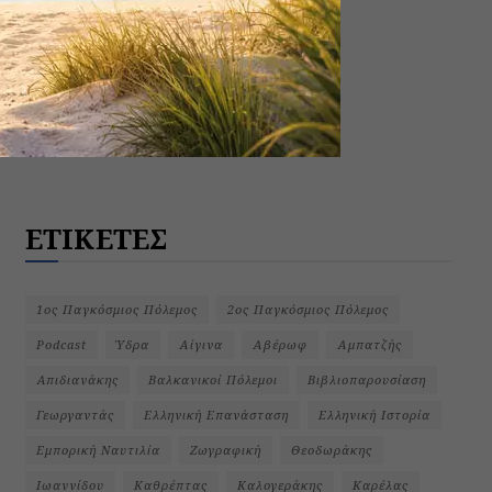
ΕΤΙΚΕΤΕΣ
1ος Παγκόσμιος Πόλεμος
2ος Παγκόσμιος Πόλεμος
Podcast
Ύδρα
Αίγινα
Αβέρωφ
Αμπατζής
Απιδιανάκης
Βαλκανικοί Πόλεμοι
Βιβλιοπαρουσίαση
Γεωργαντάς
Ελληνική Επανάσταση
Ελληνική Ιστορία
Εμπορική Ναυτιλία
Ζωγραφική
Θεοδωράκης
Ιωαννίδου
Καθρέπτας
Καλογεράκης
Καρέλας