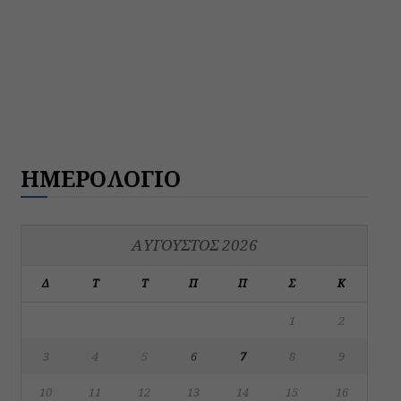
ΗΜΕΡΟΛΟΓΙΟ
ΑΎΓΟΥΣΤΟΣ 2026
Δ
Τ
Τ
Π
Π
Σ
Κ
1
2
3
4
5
6
7
8
9
10
11
12
13
14
15
16