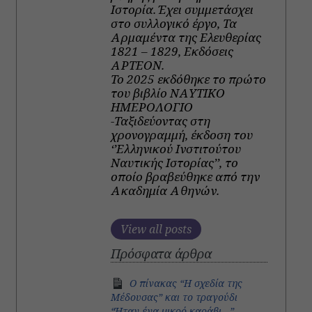
Ιστορία. Έχει συμμετάσχει
στο συλλογικό έργο, Τα
Αρμαμέντα της Ελευθερίας
1821 – 1829, Εκδόσεις
ΑΡΤΕΟΝ.
Το 2025 εκδόθηκε το πρώτο
του βιβλίο ΝΑΥΤΙΚΟ
ΗΜΕΡΟΛΟΓΙΟ
-Ταξιδεύοντας στη
χρονογραμμή, έκδοση του
‘’Ελληνικού Ινστιτούτου
Ναυτικής Ιστορίας’’, το
οποίο βραβεύθηκε από την
Ακαδημία Αθηνών.
View all posts
Πρόσφατα άρθρα
Ο πίνακας “Η σχεδία της
Μέδουσας” και το τραγούδι
“Ήταν ένα μικρό καράβι…”