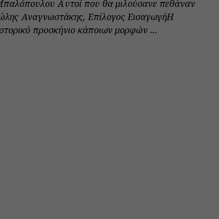
Μπαλόπουλου Αυτοί που θα μιλούσανε πεθάναν
νώλης Αναγνωστάκης, Επίλογος ΕισαγωγήΗ
ιστορικό προσκήνιο κάποιων μορφών ...