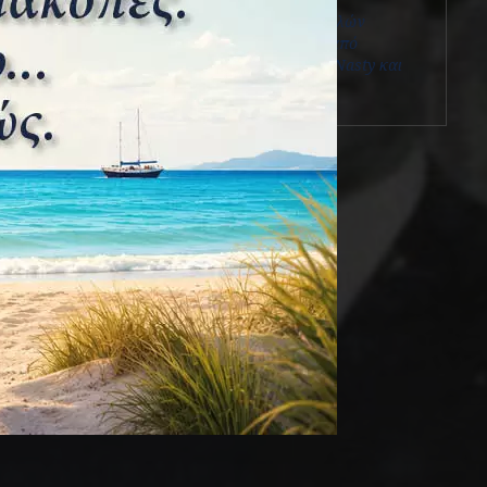
Προσαρμογή τορπιλών
υποβρυχίων για βολή από
τορπιλακάτους τύπου Νasty και
Vosper