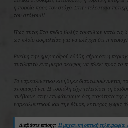
η πορεία προς τον στόχο. Στην τελευταία πετυ
του στόχου!!!
Πως αυτό; Στο πεδίο βολής τορπιλών κατά τις δ
ως πλοίο ασφαλείας για να ελέγχει ότι η περιο
Εκείνη την ημέρα αφού εδόθη σήμα ότι η περιοχή
αντιληπτό ένα μικρό σκάφος να πλέει προς το π
Το ναρκαλιευτικό κινήθηκε διασταυρώνοντας τον
απομακρύνει. Η τορπίλη είχε τελειώσει τη διαδ
ανέβαινε στην επιφάνεια με όση ταχύτητα της ε
ναρκαλιευτικού και την έξυσε, ευτυχώς χωρίς ά
Διαβάστε επίσης:
Η μηχανική οπτική τηλεγραφία. 