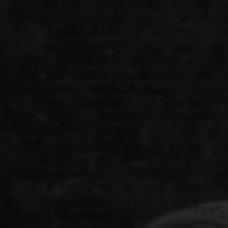
Το Πολεμικό Ναυτικό τη δεκαετία του ’60 αγόρ
NASTY, όχι όμως και τορπίλες. Αποφασίσθηκε 
αμερικανικού τύπου ΜΚ21 από το απόθεμα των
Το 1967 – 69 έγιναν δοκιμές βολής με απογοητε
σχεδιασμένες για βολή εν καταδύσει με την τακτ
γυμνασίων ο κώνος ήταν γεμάτος νερό και στο τ
τορπίλη ανέβαινε στην επιφάνεια (περίπου 400
τορπίλης υπήρχε μηχανισμός υπερταχύνσεως πο
μην προκληθεί βλάβη.
Όταν όμως οι τορπίλες γυμνασίων έπεφταν στη
οι προπέλες μη βρίσκοντας αντίσταση στο κεν
με αποτέλεσμα να επενεργεί ο μηχανισμός υπερ
προπέλες ακινητοποιούντο και η τορπίλη χωρί
η διαδικασία εκδίωξης.