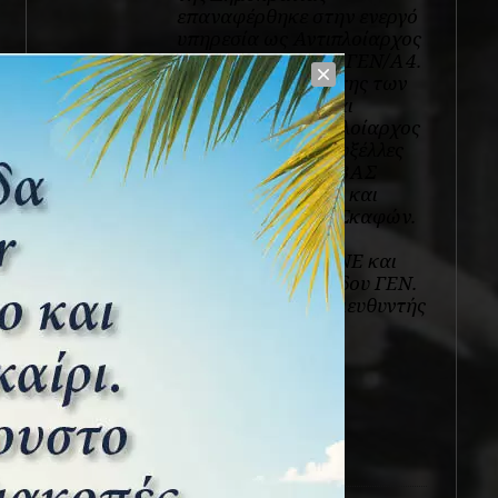
επαναφέρθηκε στην ενεργό
υπηρεσία ως Αντιπλοίαρχος
και υπηρέτησε στο ΓΕΝ/Α4.
Διετέλεσε Κυβερνήτης των
Α/Τ ΝΑΥΑΡΙΝΟ και
ΣΑΧΤΟΥΡΗΣ. Ως Πλοίαρχος
υπηρέτησε στις Βρυξέλλες
Βοηθός του ΣΑ/ΣΕΒΑΣ
(ΝΑΤΟ) 1979-1982 και
Διοικητής Ταχέων Σκαφών.
Ως Αρχιπλοίαρχος
Αρχιεπιστολέας ΔΝΕ και
Διευθυντής Α’ Κλάδου ΓΕΝ.
Ως Υποναύαρχος Διευθυντής
Β’ Κλάδου ΓΕΕΘΑ.
Στις 03. 03.1987,
αποστρατεύθηκε.
View all posts
Πρόσφατα άρθρα