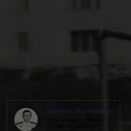
Νικόλαος Μανταδάκης
Ο Νικόλαος Μανταδάκης
εισήλθε στη ΣΝΔ στις