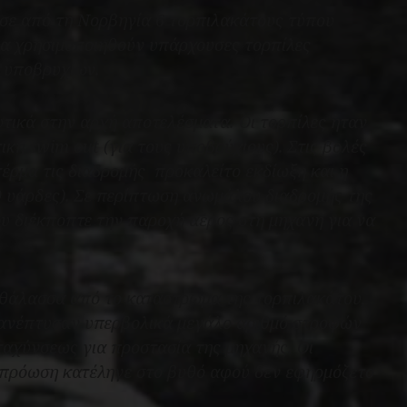
ασε από τη Νορβηγία 6 τορπιλακάτους τύπου
να χρησιμοποιηθούν υπάρχουσες τορπίλες
 υποβρυχίων.
υτικά στην αρχή αποτελέσματα. Οι τορπίλες ήταν
ική swim out (για τους υποβρύχιους). Στις βολές
έρμα τις διαδρομής
προκαλείτο εκδίωξη και η
0 υάρδες). Σε περίπτωση ανωμάλου διαδρομής της
υ διέκποπτε την παροχή αέρος στη μηχανή για να
 θάλασσα από το κατάστρωμα της τορπιλακάτου,
ό ανέπτυσαν υπερβολικά μεγάλο αριθμό στροφών
ταχύνσεως για προστασία της μηχανής. Οι
ς πρόωση κατέληγε στο βυθό αφού δεν εφηρμόζετο