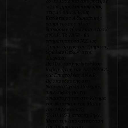
26.09.1952 και αποφοίτησε
ως μάχιμος Σημαιοφόρος
στις 30.06.1956. Ως
Κατώτερος Αξιωματικός
υπηρέτησε σε πλοία
διαφόρων τύπων και στο Ε/
ΔΝΑΡ. Το 1968 - 69
υπηρέτησε στο Ν.Σ. ως
Τμηματάρχης του Τμήματος
Υφάλων Όπλων στην
Αμφιάλη.
Ως Πλωτάρχης διετέλεσε
Κυβερνήτης του Α/Γ ΡΟΔΟΣ
και Επιστολέας ΔΝΑΡ.
Ως σπουδαστής στη
Ναυτική Σχολή Πολέμου,
συνελήφθη για τη
συμμετοχή του στο Κίνημα
του Ναυτικού του Μαΐου
του 1973 και στις
25.10.1973 αποτάχθηκε.
Μετά την αποκατάσταση
της Δημοκρατίας