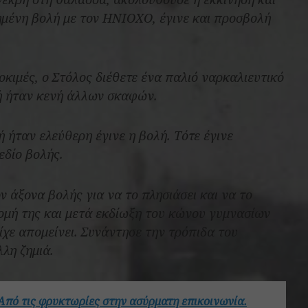
χημένη βολή με τον ΗΝΙΟΧΟ, έγινε και προσβολή
οκιμές, ο Στόλος διέθετε ένα παλιό ναρκαλιευτικό
χή ήταν κενή άλλων σκαφών.
 ήταν ελεύθερη έγινε η βολή. Τότε έγινε
εδίο βολής.
 άξονα βολής για να το πλησιάσει και να το
ρομή της και μετά εκδίωξη του κώνου γυμνασίων
ίχε απομείνει. Συνάντησε την τρόπιδα του
λλη ζημιά.
Από τις φρυκτωρίες στην ασύρματη επικοινωνία.