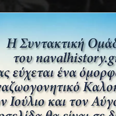
της τορπίλης, γυροσκόπιο πορείας, τήρηση
ανή επίσης χρησιμοποιούσε για την κίνηση των
ίου ο όγκος αυξάνετο με την χρήση μίγματος
πιεσμένος αέρας από το αεροφυλάκιο να φθάσει
ηση ώστε η τορπίλλη μετά την έξοδο από τον
ινήσει
και να συνεχίσει την πορεία της προς το
ερόλεπτα από την εκκίνηση της μηχανής η αύξηση
άβη στη μηχανή.
 ελληνική θωρηκτή ισχύς.
 έναρξη λειτουργίας του μηχανισμού προώσεως
όσο χρόνο χρειάζονταν η τορπίλη να μπεί στο