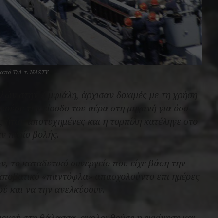
 από Τ/Α τ. NASTY
ιλών στην Αμφιάλη, άρχισαν δοκιμές με τη χρήση
ούσε την είσοδο του αέρα στη μηχανή για όσο
ς ήταν αποτυχημένες και η τορπίλη κατέληγε στο
ν πεδίο βολής.
ν, το καταδυτικό συνεργείο που είχε βάση την
αποβατικό «παντόφλα» απασχολούντο επι ημέρες
ού και να την ανελκύσουν.
νεκρή στη θάλασσα, ακολουθούσε η εκκίνηση και