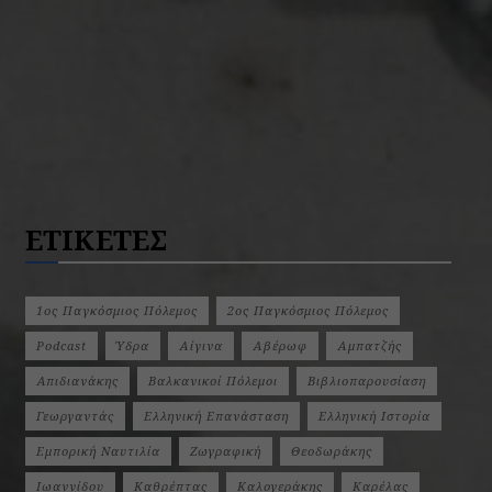
ΕΤΙΚΕΤΕΣ
1ος Παγκόσμιος Πόλεμος
2ος Παγκόσμιος Πόλεμος
Podcast
Ύδρα
Αίγινα
Αβέρωφ
Αμπατζής
Απιδιανάκης
Βαλκανικοί Πόλεμοι
Βιβλιοπαρουσίαση
Γεωργαντάς
Ελληνική Επανάσταση
Ελληνική Ιστορία
Εμπορική Ναυτιλία
Ζωγραφική
Θεοδωράκης
Ιωαννίδου
Καθρέπτας
Καλογεράκης
Καρέλας