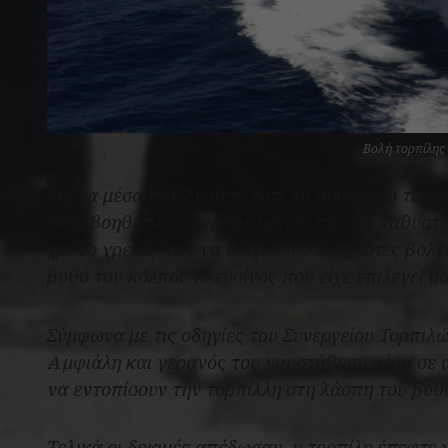
Βολή τορπίλης
Με τα μέσα που διέθετε τότε το συνεργείο τορπ
ενός βοηθητικού αεροφυλακίου που θα καθυστερ
χρόνο χρειαζόταν να πληρωθεί. Οι πρώτες βολέ
βυθό του κόλπου Ελευσίνος που είχε επιλεγεί σα
Σύμφωνα με τις οδηγίες του Συνεργείου Τορπιλώ
Αμφιάλη και γερανός του ναυστάθμου μέσα σε 
να εντοπίσουν την τορπίλλη στη λάσπη του βυθ
Τελικά οι δοκιμές απέδωσαν, η τορπίλη έπεφτε 