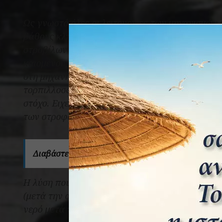
Ως γνωστό όλες οι λειτουργίες των μηχανισμών 
βάθους κλπ. γινόταν με πεπιεσμένο αέρα. Η μηχ
στροβίλων των αξόνων πεπιεσμένο αέρα του οπο
καιομένου οινοπνεύματος. Το ζήτημα ήταν ο πε
στη μηχανή για εκκίνηση με μια μικρή καθυστέρ
τορπιλλοσωλήνα να πέσει νεκρή στο νερό, να εκ
στόχο. Ειχε παρατηρηθεί ότι στα δυο τρία δευτ
των στροφών δεν ήταν ικανή να προκαλέσει βλ
Διαβάστε επίσης:
Ο Περικλής Αργυρόπουλος και η
Η λύση που προκρίθηκε ήταν να επιβραδυνθεί η
(μετά την ανατροπή του κορακωτού μοχλού) για 
νερό μετά την έξοδο από τον τορπιλοσωλήνα.