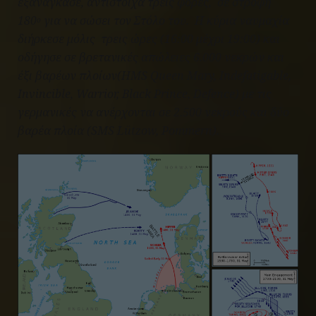
εξανάγκασε, αντίστοιχα τρεις φορές, σε στροφή
180
για να σώσει τον Στόλο του. Η κύρια ναυμαχία
ο
διήρκεσε μόλις τρεις ώρες (16:00 μέχρι 19:00) και
οδήγησε σε βρετανικές απώλειες 6.000 νεκρών και
έξι βαρέων πλοίων(HMS Queen Mary, Indefatigable,
Invincible, Warrior, Black Prince, Defence) με τις
γερμανικές να ανέρχονται σε 2.500 νεκρούς και δύο
βαρέα πλοία (SMS Lützow, Pommern).