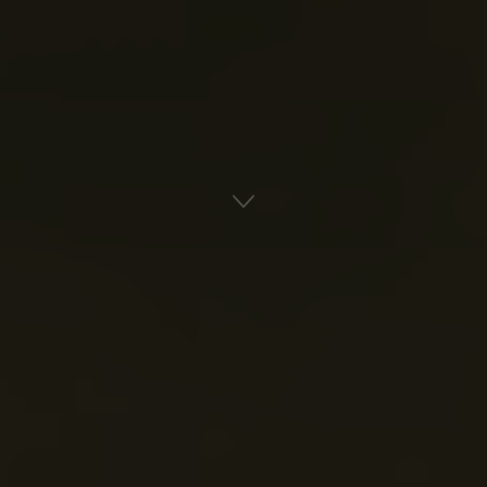
Αρχική
Ναυτική Ιστορία
Παγκόσμια Ιστορία
ADVERTISEMENT