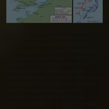
Παρά την άτακτη γερμανική υποχώρηση, η
επόμενη μέρα βρήκε την βρετανική κοινή
γνώμη συγκλονισμένη από το μέγεθος των
απωλειών και την γερμανική να παραληρεί από
ενθουσιασμό. Σύντομα, όμως, η αυταπάτη
διαλύθηκε. Όλοι συνειδητοποίησαν ότι η
Βρετανία βρέθηκε εκεί που το καθήκον
πρόσταξε, πολέμησε, αποδέχθηκε τις απώλειες
και ο Στόλος της ήταν έτοιμος να πολεμήσει
ξανά την επόμενη κιόλας ημέρα, όπως
πρόσταζε η παράδοση των αιώνων της
θαλασσοκρατορίας της. Αντίθετα, το ισχυρό,