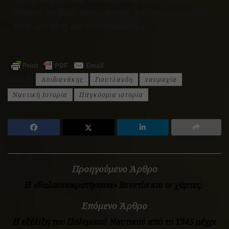
κόστος σε ζωές που, επίσης, χάθηκαν μέσα σε
λίγα λεπτά ή και δευτερόλεπτα.
Ετικέτες:
Απιδιανάκης
Γιουτλανδη
ναυμαχία
Ναυτική Ιστορία
Παγκόσμια ιστορία
Προηγούμενο Άρθρο
Η «θαλασσοκρατήσασα» Βενετία και οι χάρτες.
Επόμενο Άρθρο
Η εξέλιξη του Πολεμικού Ναυτικού από το 1945 μέχρι