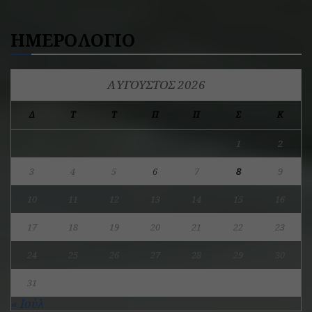
ΗΜΕΡΟΛΟΓΙΟ
ΑΎΓΟΥΣΤΟΣ 2026
Δ
Τ
Τ
Π
Π
Σ
Κ
1
2
3
4
5
6
7
8
9
10
11
12
13
14
15
16
17
18
19
20
21
22
23
24
25
26
27
28
29
30
31
« Ιούλ