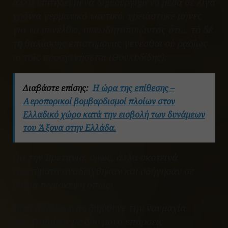
αλλά επιτηδευμένα δημιουργημένο μέσα σε λίγα
χρόνια γερμανικό ναυτικό, χρειάστηκε μήνες
για να συνέλθει, συνειδητοποιώντας ότι…
τό δέ
τῆς θαλάσσης ἐπιστήμονας γενέσθαι οὐ ῥᾳδίως
αὐτοῖς προσγενήσεται
(Θουκυδίδης).
Διαβάστε επίσης:
Η ώρα της επίθεσης –
Αεροπορικοί βομβαρδισμοί πλοίων στον
Ελλαδικό χώρο κατά την εισβολή των δυνάμεων
του Άξονα στην Ελλάδα.
Για την Βρετανία, όμως, άλλα σκοτεινά
ερωτήματα αναδείχθηκαν και οδήγησαν σε
βαθιά περίσκεψη όπως:
Γιατί ο Νέλσωνας διηύθυνε την ναυμαχία
του
Trafalgar
με δύο μόνο επάρσεις