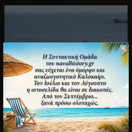
ΕΛΛΗΝΙΚΉ ΙΣΤΟΡΊΑ
Το Κυπριακό Ναυτικό από το 1964 μέχρι το 1974
(3ο μέρος: Τουρκική εισβολή)
ΙΩΣΉΦ ΜΑΝΟΥΣΟΓΙΑΝΝΆΚΗΣ
18 ΙΟΥΛΊΟΥ 2026