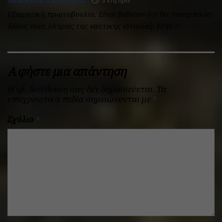
3 έτη πριν
Εξαιρετική πρωτοβουλία. Είναι βέβαιον ότι θα συναρπάσει
όλους τους λάτρεις της ναυτικής ιστορίας. Εύγε !!
Αφήστε μια απάντηση
Η ηλ. διεύθυνση σας δεν δημοσιεύεται.
Τα
υποχρεωτικά πεδία σημειώνονται με
*
Σχόλιο
*