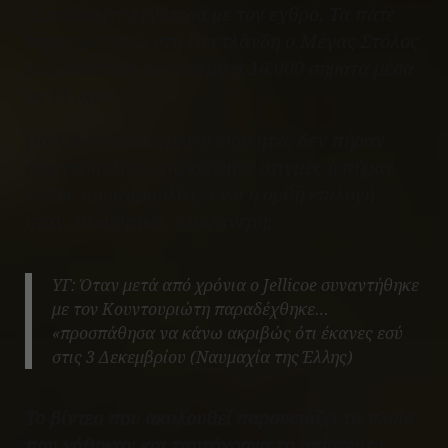
(Εμπλακείτε εγγύτερα με τον εχθρό, Τα πάτε
περίφημα) ενώ στη Γιουτλάνδη ο Μέγας Στόλος
αναγκάστηκε να εκπέμψει 16.000 σήματα μέσα
σε 12 ώρες;
Γιατί οι υποτεταγμένοι διοικητές δεν πήραν
πρωτοβουλίες στις κρίσιμες στιγμές ή πήραν
λάθος πρωτοβουλίες, ενώ η ορθή επιλογή
ήταν, θεωρητικά, ολοφάνερη;
YΓ: Όταν μετά από χρόνια ο Jellicoe συναντήθηκε
με τον Κουντουριώτη παραδέχθηκε…
«προσπάθησα να κάνω ακριβώς ότι έκανες εσύ
στις 3 Δεκεμβρίου (Ναυμαχία της Έλλης)
Το βίντεο που ακολουθεί παρουσιάζει τα πλοία
που χάθηκαν και ταυτόχρονα το απίστευτο