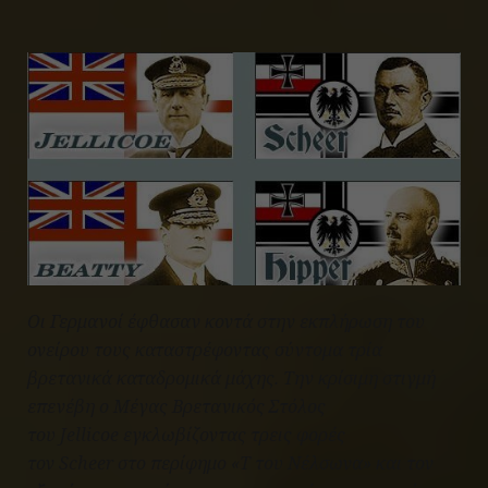
Οι Γερμανοί έφθασαν κοντά στην εκπλήρωση του
ονείρου τους καταστρέφοντας σύντομα τρία
βρετανικά καταδρομικά μάχης. Την κρίσιμη στιγμή
επενέβη ο Μέγας Βρετανικός Στόλος
του
Jellicoe
εγκλωβίζοντας τρεις φορές
τον
Scheer
στο περίφημο «Τ του Νέλσωνα» και τον