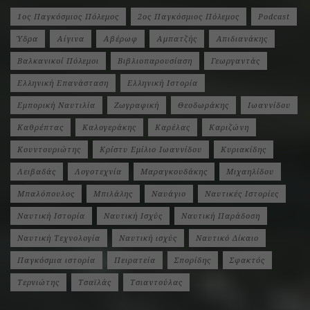
1ος Παγκόσμιος Πόλεμος
2ος Παγκόσμιος Πόλεμος
Podcast
Ύδρα
Αίγινα
Αβέρωφ
Αμπατζής
Απιδιανάκης
Βαλκανικοί Πόλεμοι
Βιβλιοπαρουσίαση
Γεωργαντάς
Ελληνική Επανάσταση
Ελληνική Ιστορία
Εμπορική Ναυτιλία
Ζωγραφική
Θεοδωράκης
Ιωαννίδου
Καθρέπτας
Καλογεράκης
Καρέλας
Καριζώνη
Κουντουριώτης
Κρίστυ Εμίλιο Ιωαννίδου
Κυριακίδης
Λειβαδάς
Λογοτεχνία
Μαραγκουδάκης
Μιχαηλίδου
Μπαλόπουλος
Μπιλάλης
Ναυάγιο
Ναυτικές Ιστορίες
Ναυτική Ιστορία
Ναυτική Ισχύς
Ναυτική Παράδοση
Ναυτική Τεχνολογία
Ναυτική ισχύς
Ναυτικό Δίκαιο
Παγκόσμια ιστορία
Πειρατεία
Σπορίδης
Σφακτός
Τερνιώτης
Τσαϊλάς
Τσιαντούλας