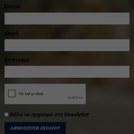
Όνομα
*
Email
*
Ιστότοπος
Θέλω να εγγραφώ στο Newsletter