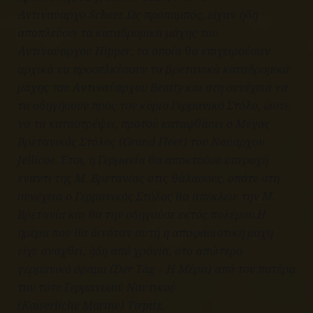
Αντιναύαρχο
Scheer
. Ως
προπομπός, είχαν ήδη
αποπλεύσει τα καταδρομικά μάχης του
Αντιναύαρχου
Hipper
, τα οποία θα επιχειρούσαν
αρχικά να προσελκύσουν τα βρετανικά καταδρομικά
μάχης του
A
ντιναύαρχου
Beatty και στη συνέχεια να
τα οδηγήσουν προς τον κύριο Γερμανικό Στόλο,
ώστε
να τα καταστρέψει, προτού καταφθάσει ο Μέγας
Βρετανικός Στόλος (Grand Fleet) του Ναύαρχου
Jellicoe. Έτσι, η Γερμανία θα αποκτούσε υπεροχή
έναντι της Μ. Βρετανίας στις θάλασσες, οπότε στη
συνέχεια ο Γερμανικός Στόλος θα απέκλειε την Μ.
Βρετανία και θα την οδηγούσε εκτός πολέμου.Η
ημέρα που θα δινόταν αυτή η αποφασιστική μάχη
είχε αναχθεί, ήδη από χρόνια, στο απώτερο
γερμανικό όραμα (
Der
Tag
– Η Μέρα) από τον πατέρα
του τότε Γερμανικού Ναυτικού
(
Kaiserliche
Marine
)
Tirpitz
.