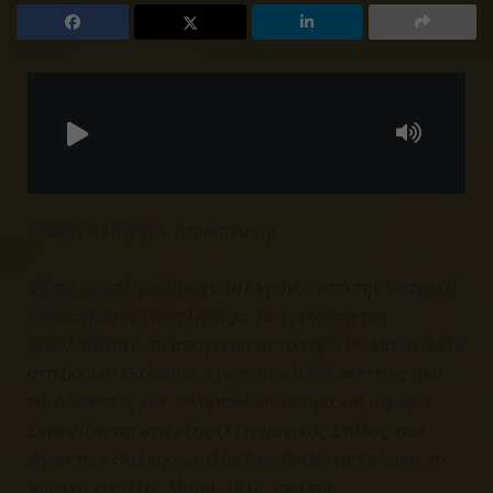
Γράφει ο Γιώργος Απιδιανάκης
Φέτος συμπληρώθηκαν 107 χρόνια από την ιστορική
ναυμαχία της Γιουτλάνδης. Τα γεγονότα που
μεσολάβησαν, το απόγευμα αυτό της 31
Μαΐου 1916
ης
στη Βόρεια Θάλασσα, έχουν αναλυθεί εκτενώς ανά
τις δεκαετίες και συναρπάζουν ακόμα και σήμερα.
Συνοψίζονται στα εξής:Ο Γερμανικός Στόλος των
Ανοικτών Θαλασσών (
Hochs
eef
lotte
) απέπλευσε το
πρωινό της 31ης Μαΐου 1916, υπό τον