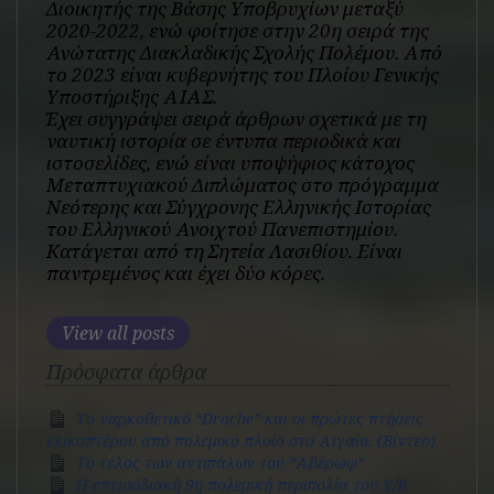
Διοικητής της Βάσης Υποβρυχίων μεταξύ
2020-2022, ενώ φοίτησε στην 20η σειρά της
Ανώτατης Διακλαδικής Σχολής Πολέμου. Από
το 2023 είναι κυβερνήτης του Πλοίου Γενικής
Υποστήριξης ΑΙΑΣ.
Έχει συγγράψει σειρά άρθρων σχετικά με τη
ναυτική ιστορία σε έντυπα περιοδικά και
ιστοσελίδες, ενώ είναι υποψήφιος κάτοχος
Μεταπτυχιακού Διπλώματος στο πρόγραμμα
Νεότερης και Σύγχρονης Ελληνικής Ιστορίας
του Ελληνικού Ανοιχτού Πανεπιστημίου.
Κατάγεται από τη Σητεία Λασιθίου. Είναι
παντρεμένος και έχει δύο κόρες.
View all posts
Πρόσφατα άρθρα
Το ναρκοθετικό “Drache” και οι πρώτες πτήσεις
ελικοπτέρου από πολεμικό πλοίο στο Αιγαίο. (Βίντεο)
Το τέλος των αντιπάλων του “Αβέρωφ”
Η επεισοδιακή 9η πολεμική περιπολία του Y/B