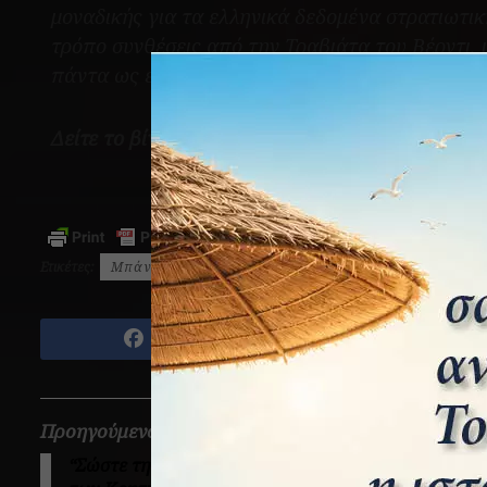
μοναδικής για τα ελληνικά δεδομένα στρατιωτι
τρόπο συνθέσεις από την Τραβιάτα του Βέρντι, 
πάντα ως έμβλημά της τον Ναύτη του Αιγαίου.
Δείτε το βίντεο:
Ετικέτες:
Μπάντα Πολεμικού Ναυτικού
Τσιλιμπάρης
Μοιράσου το
Tw
Προηγούμενο Άρθρο
“Σώστε την Βασιλεύουσα” – Η ναυτική εκστρατεία