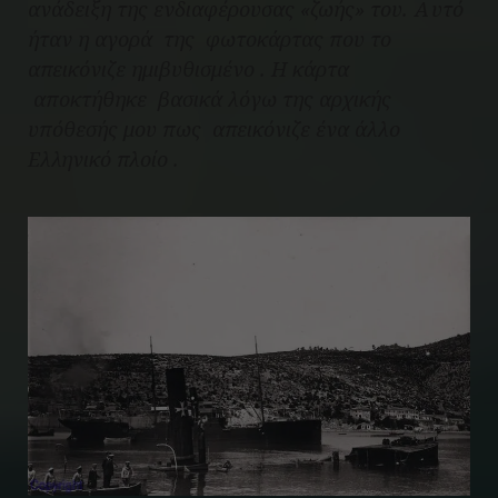
ανάδειξη της ενδιαφέρουσας «ζωής» του. Αυτό
ήταν η αγορά της φωτοκάρτας που το
απεικόνιζε ημιβυθισμένο . Η κάρτα
αποκτήθηκε βασικά λόγω της αρχικής
υπόθεσής μου πως απεικόνιζε ένα άλλο
Ελληνικό πλοίο .