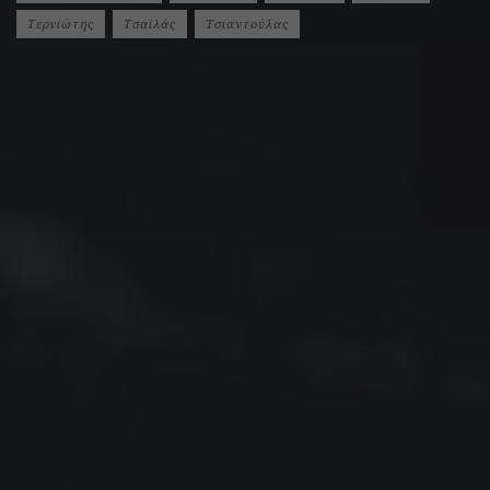
Τερνιώτης
Τσαϊλάς
Τσιαντούλας