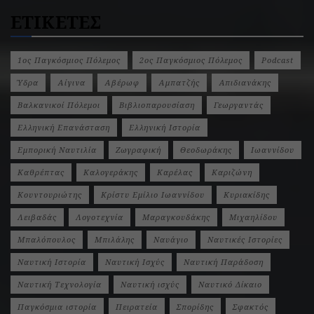
ΕΤΙΚΕΤΕΣ
1ος Παγκόσμιος Πόλεμος
2ος Παγκόσμιος Πόλεμος
Podcast
Ύδρα
Αίγινα
Αβέρωφ
Αμπατζής
Απιδιανάκης
Βαλκανικοί Πόλεμοι
Βιβλιοπαρουσίαση
Γεωργαντάς
Ελληνική Επανάσταση
Ελληνική Ιστορία
Εμπορική Ναυτιλία
Ζωγραφική
Θεοδωράκης
Ιωαννίδου
Καθρέπτας
Καλογεράκης
Καρέλας
Καριζώνη
Κουντουριώτης
Κρίστυ Εμίλιο Ιωαννίδου
Κυριακίδης
Λειβαδάς
Λογοτεχνία
Μαραγκουδάκης
Μιχαηλίδου
Μπαλόπουλος
Μπιλάλης
Ναυάγιο
Ναυτικές Ιστορίες
Ναυτική Ιστορία
Ναυτική Ισχύς
Ναυτική Παράδοση
Ναυτική Τεχνολογία
Ναυτική ισχύς
Ναυτικό Δίκαιο
Παγκόσμια ιστορία
Πειρατεία
Σπορίδης
Σφακτός