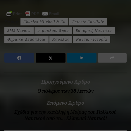
Ετικέτες:
Charles Mitchell & Co
Entente Cordiale
SMS Navara
ατμόπλοιο Θήρα
Εμπορική Ναυτιλία
Θηραϊκά Ατμόπλοια
Καρέλας
Ναυτική Ιστορία
Προηγούμενο Άρθρο
Ο πόλεμος των 38 λεπτών
Επόμενο Άρθρο
Σχέδια για την κατάληψη Μοίρας του Γαλλικού
Ναυτικού από το… Ελληνικό Ναυτικό!