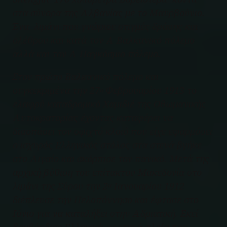
στα σύνορα της Αλβανίας με το Μαυρβούνιο.
Ένα λιμάνι που γνώρισε στιγμές δράσης και
ολέθρου και κατά τον Α Βαλκανικό πόλεμο
αλλά και τον Α Παγκόσμιο πόλεμο.
Στον πρώτο Βαλκανικό πόλεμο και
συγκεκριμένα την 27
Φεβρουαρίου 1913 το
η
ελαφρύ καταδρομικό Χαμιδιέ της Οθωμανικής
Αυτοκρατορίας έχοντας καταφέρει να
διασπάσει τον σφιχτό κλοιό που είχε εφαρμόσει
ο ισχυρός Ελληνικός στόλος στα στενά βγήκε
στο Αιγαίο και σκόρπισε τον πανικό. Μετά της
αρχική βύθιση του επίτακτου Μακεδονία στο
λιμάνι της Σύρου την 2
Ιανουαρίου 1912
α
διέπλευσε την Πελοπόννησο και έφτασε στο
Ιόνιο για να καταλήξει στην Αδριατική. Εκεί