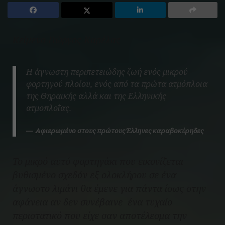
Κείμενο Γιώργος Καρέλας
Η άγνωστη περιπετειώδης ζωή ενός μικρού
φορτηγού πλοίου, ενός από τα πρώτα ατμόπλοια
της Θηραικής αλλά και της Ελληνικής
ατμοπλοΐας.
Αφιερωμένο στους πρώτους Έλληνες καραβοκύρηδες
Το μικρό αυτό φορτηγάκι που εικονίζεται
βυθισμένο σχεδόν εξ ολοκλήρου σε ένα
άγνωστο λιμάνι θα έμενε για πάντα ίσως στην
αφάνεια αν δεν συνέβαινε ένα τυχαίο
περιστατικό που είχε σαν αποτέλεσμα την