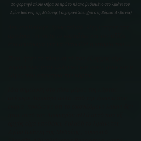
Το φορτηγό πλοίο Θήρα σε πρώτο πλάνο βυθισμένο στο λιμάνι του
Αγίου Ιωάννη της Μεδούης ( σημερινό Shëngjin στη Βόρεια Αλβανία)
Δεν κουβάλαγε όμως τελικά λίγη ιστορία στα
αμπάρια του αυτό το καραβάκι και του αξίζει
ένα αφιέρωμα για να διασωθεί η ιστορία του ….
Ποιο ήταν το πλοίο αυτό που εξ αρχής είχα
νομίσει πως ήταν Ελληνικό και ποιος ήταν και ο
λόγος που απέκτησα την κάρτα;
Μια σημείωση στο πίσω μέρος της κάρτας
ανέφερε Δυρράχιο αλλά από την έρευνα που
έκανα προέκυψε ότι το εικονιζόμενο λιμάνι δεν
ήταν αυτό του Δυρραχίου αλλά αυτό που εξ
αρχής είχα υποθέσει, δηλαδή το λιμάνι του
Αγίου Ιωάννη της Μεδούης , σημερινό
Shëngjin 170 xιλιόμετρα Βορειότερα κοντά