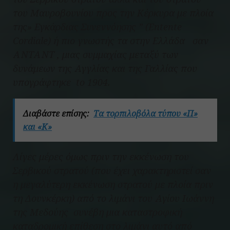
του Μαυροβουνίου προς την Κέρκυρα με πλοία
της» Εγκάρδιας Συνεννόησης ” (Entente
Cordiale) ή πιο γνωστής τα στην Ελλάδα σαν
ΑΝΤΑΝΤ , μιας συμμαχίας μεταξύ των
δυνάμεων της Αγγλίας και της Γαλλίας που
υπογράφτηκε to 1904.
Διαβάστε επίσης:
Τα τορπιλοβόλα τύπου «Π»
και «Κ»
Λίγες μέρες όμως πριν την εκκένωση του
Σερβικού στρατού (που έχει χαρακτηριστεί σαν
η μεγαλύτερη εκκένωση στρατού με πλοία πριν
τη Δουνκέρκη) από το λιμάνι του Αγίου Ιωάννη
της Μεδούης συνέβη μια καταστροφική
καταδρομική επίθεση στο λιμάνι αυτό από