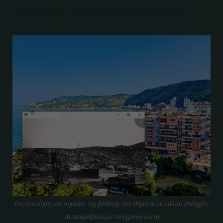
δυνάμεις του Αυστροουγγρικού ναυτικού .
Ταυτοποίηση του σημείου της βύθισης του Θήρα στον κόλπο Shëngjin.
Αντιπαραβολή με σύγχρονη φωτό