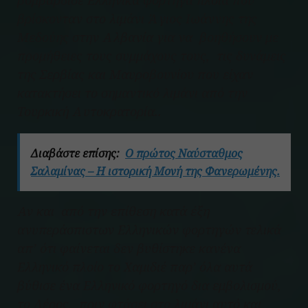
βομβάρδισε Ελληνικά φορτηγά πλοία που
βρίσκονταν στο λιμάνι Άγιος Ιωάννης της
Μεδούης στην Αλβανία για να βοηθήσουν με
προμήθειες τους συμμάχους τους, τις δυνάμεις
της Σερβίας και Μαυροβουνίου που είχαν
κατακτήσει το σημαντικό λιμάνι από την
Τουρκική Αυτοκρατορία..
Διαβάστε επίσης:
Ο πρώτος Ναύσταθμος
Σαλαμίνας – Η ιστορική Μονή της Φανερωμένης.
Αν και από την επίθεση κατά έξη
ανυπεράσπιστων Ελληνικών φορτηγών τελικά
απ’ ότι φαίνεται δεν βυθίστηκε κανένα
Ελληνικό πλοίο το Χαμιδιέ παρ’ όλα αυτά
βύθισε ένα Ελληνικό φορτηγό δια εμβολισμού,
το Λέρος, πριν φτάσει στο λιμάνι αυτό και