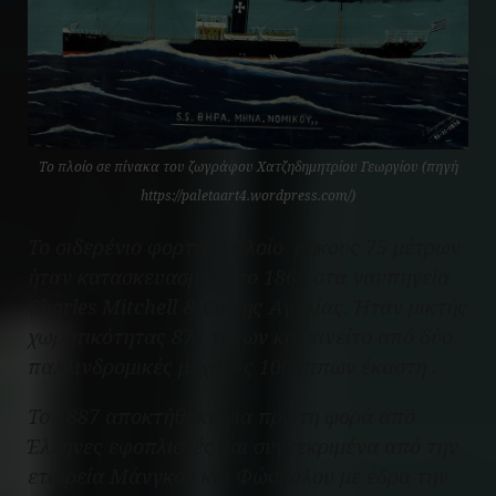
Το πλοίο σε πίνακα του ζωγράφου Χατζηδημητρίου Γεωργίου (πηγή
https://paletaart4.wordpress.com/)
Το σιδερένιο φορτηγό πλοίο μήκους 75 μέτρων
ήταν κατασκευασμένο το 1869 στα ναυπηγεία
Charles Mitchell & Co της Αγγλίας. Ήταν μικτής
χωρητικότητας 874 τόνων και κινείτο από δύο
παλλινδρομικές μηχανές 100 ίππων έκαστη .
Το 1887 αποκτήθηκε για πρώτη φορά από
Έλληνες εφοπλιστές και συγκεκριμένα από την
εταιρεία Μάνγκου και Φώσκολου με έδρα την