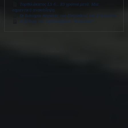
Τορπιλάκατος LS 6… 83 χρόνια μετά. Mια
σημαντική ανακάλυψη.
Οι διάσημοι πειρατές του Πατραϊκού τον 17ο αιώνα
Η βύθιση του τορπιλοβόλου “Κυδωνίαι”