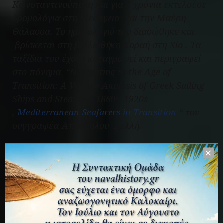
Κωνσταντινούπολη και για 2 χρόνια εκτελούσε
δρομολόγια στη Μεσόγειο και την Μαύρη
Θάλασσα. Το ημερολόγιό του διασώθηκε και
βρίσκεται στη βιβλιοθήκη Κοραή στη Χίο . Τα
ταξίδια του έχουν καταγραφεί και περιγραφεί
στο πόνημα “Navigating in the Age of
Transition: A Voyage Analysis of Greek Sailing
Ships and Steamers 1860s–1920s
,
Mediterranean Seafarers in Transition
“ του
συγγραφέα Απόστολου Δελλή.
Το πλοίο ταξίδευσε κυρίως από τα λιμάνια του
Δούναβη Braila, Galatz και Sulina προς τη
Μασσαλία (τρεις φορές), το Αλγέρι (δύο
φορές), τη Savona (δύο φορές), τη Γένοβα, τη
Νάπολη και τη Βαρκελώνη και από το
Taganrog στην Αζοφική Θάλασσα προς Πάτρα