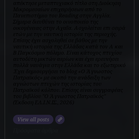
απέκτησε μεταπτυχιακό τίτλο στη Διοίκηση
Μικρομεσαίων επιχειρήσεων από το
Πανεπιστήμιο του Reading στην Αγγλία.
Σήμερα διευθύνει το οινοποιείο της
οικογένειας στην Αχαΐα. Ασχολείται επι σειρά
ετών με την ναυτική ιστορία της περιοχής.
Επίσης έχει ασχοληθεί σε βάθος με την
ναυτική ιστορία της Ελλάδας κατά τον Α και
Β Παγκόσμιο πόλεμο. Είναι κάτοχος πτυχίου
αυτοδύτη μικτών αερίων και έχει ερευνήσει
πολλά ναυάγια στην Ελλάδα και το εξωτερικό
.Έχει δημιουργήσει το blog «Ο Άγνωστος
Πατραϊκός» με σκοπό την ανάδειξη των
αγνώστων πτυχών της ιστορίας του
Πατραϊκού κόλπου. Επίσης είναι συγγραφέας
του βιβλίου "Ο Άγνωστος Πατραϊκός"
(Έκδοση ΕΛ.Ι.Ν.ΙΣ., 2026)
View all posts
Πρόσφατα άρθρα