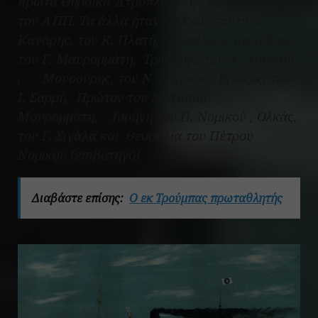
πρώτα Θηραϊκά Ατμόπλοια της περιόδου πριν
τον ΑΠΠ. Τα άλλα ήταν τα Κωνσταντίνος
Κανάρης, του Κ. Πλατή, Βασίλειος Κοζαδίνος,
του Γ. Μαυρομμάτη, Τριάνδης, του Ν. Νομικού
, Μουσούρης, του Ν. Νομικού, Βρυιζος, του
Ι. Σαρρή, Πρώτον του Ματθαίου
Μαυρομμάτη, Ισμήνη του Π. Νομικού , Ολκάς,
του Γ. Σιγάλα και Θεσσαλία του Πέτρου
Νομικού (επιβατηγό)
Διαβάστε επίσης:
Ο εκ Τρούμπας πρωταθλητής