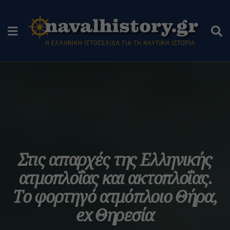
Στις απαρχές της Ελληνικής
ατμοπλοΐας και ακτοπλοΐας.
Tο φορτηγό ατμόπλοιο Θήρα,
ex Θηρεσία