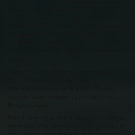
Μετά την ταυτοποίηση του λιμανιού πάντως
άρχισα να πιστεύω πως αν και ίσως τελικά
υπήρξαν και κάποιες απώλειες Ελληνικών
πλοίων δεδομένου ότι αυτά αιφνιδιάστηκαν και
βρέθηκαν απροστάτευτα κάτω από τα πυρά
του Τουρκικού καταδρομικού ή η φωτοκάρτα
να μην ήταν από την περίοδο των Βαλκανικών
πολέμων …
Ξεκίνησα λοιπόν να εξετάζω και την περίπτωση
του Α Παγκοσμίου πολέμου, του
επονομαζόμενου και ως Μεγάλου Πολέμου
κατά την οποία το λιμάνι αυτό υπήρξε επίσης
θέατρο πολέμου.
Στον Α Παγκόσμιο από το λιμάνι του
Shëngjin
και το λιμάνι του Δυρραχίου έγινε η εκκένωση
του Σερβικού στρατού αλλά και του στρατού