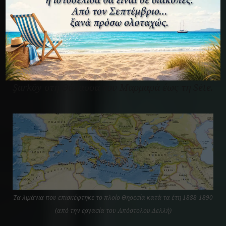
(δύο φορές), Μεσσήνη, Τράπανι και La Goulette
στην Τυνησία. Έκανε μόνο μερικά ταξίδια εκτός
αυτού του σχεδίου. Μια φορά από το Balchik
στη Γένοβα στο κοντινό Pomorie στη
Μασσαλία, μια από το Novorossiysk μέσω
Μερσίνης επίσης στη Μασσαλία, και μια από το
Şarköy στη Θάλασσα του Μαρμαρά έως τη Sète.
Τα λιμάνια που επισκέφτηκε το πλοίο Θηρεσία κατά τα έτη 1888-1890
(από την εργασία του Απόστολου Δελλή)