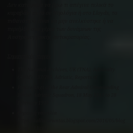
Δεν κατάφερα να βρω τι απέγινε τελικά το
καραβάκι αυτό σε Νηολόγια ή στο Lloyds, το
πιθανότερο είναι να μην ανελκύστηκε ή να
περιήλθε στα χέρια των δυνάμεων της
Αυστροουγγρικής αυτοκρατορίας.
Σημαντικές πηγές
The National Archives, UK (TNA), Admiralty
(ADM), 137/780, Adriatic, Reports of
Proceedings of the Rear Admiral Commanding
British Adriatic Squadron, 18 May 1915 to 28
February 1916
Θηραική ναυτιλία
https://kallistorwntas.blogspot.com/2016/05/blog
-post_23.html