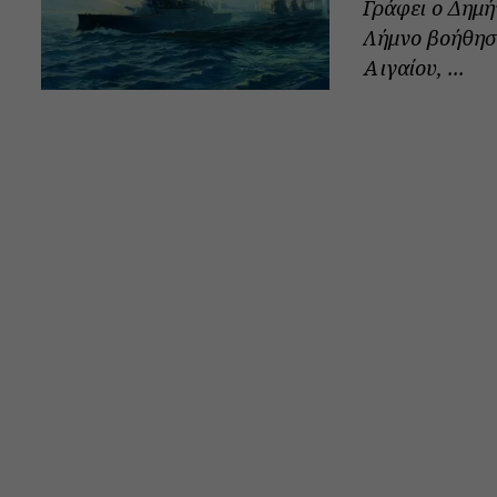
Γράφει ο Δημή
Λήμνο βοήθησα
Αιγαίου, ...