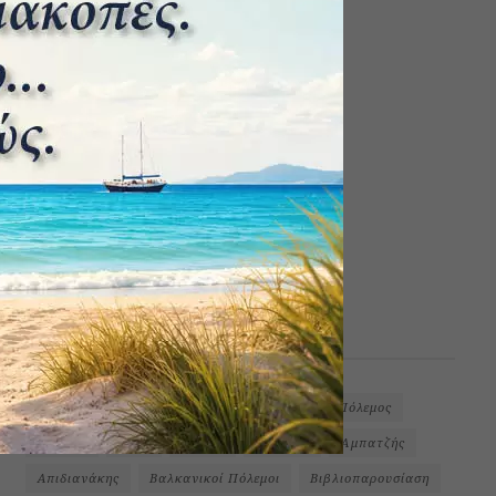
ΕΤΙΚΕΤΕΣ
1ος Παγκόσμιος Πόλεμος
2ος Παγκόσμιος Πόλεμος
Podcast
Ύδρα
Αίγινα
Αβέρωφ
Αμπατζής
Απιδιανάκης
Βαλκανικοί Πόλεμοι
Βιβλιοπαρουσίαση