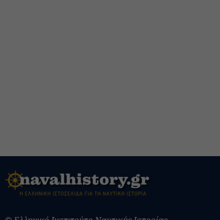
© Ελληνικό Ινστιτούτο Ναυτικής Ιστορίας