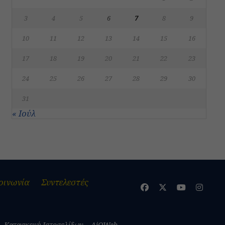
3
4
5
6
7
8
9
10
11
12
13
14
15
16
17
18
19
20
21
22
23
24
25
26
27
28
29
30
31
« Ιούλ
οινωνία
Συντελεστές
Κατασκευή Ιστοσελίδων – AiOWeb