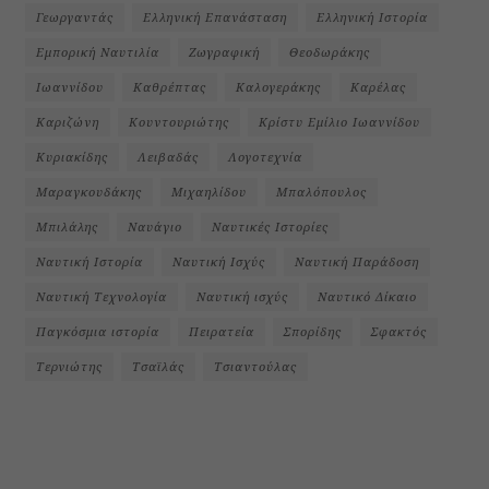
Γεωργαντάς
Ελληνική Επανάσταση
Ελληνική Ιστορία
Εμπορική Ναυτιλία
Ζωγραφική
Θεοδωράκης
Ιωαννίδου
Καθρέπτας
Καλογεράκης
Καρέλας
Καριζώνη
Κουντουριώτης
Κρίστυ Εμίλιο Ιωαννίδου
Κυριακίδης
Λειβαδάς
Λογοτεχνία
Μαραγκουδάκης
Μιχαηλίδου
Μπαλόπουλος
Μπιλάλης
Ναυάγιο
Ναυτικές Ιστορίες
Ναυτική Ιστορία
Ναυτική Ισχύς
Ναυτική Παράδοση
Ναυτική Τεχνολογία
Ναυτική ισχύς
Ναυτικό Δίκαιο
Παγκόσμια ιστορία
Πειρατεία
Σπορίδης
Σφακτός
Τερνιώτης
Τσαϊλάς
Τσιαντούλας