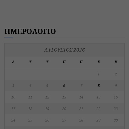
ΗΜΕΡΟΛΟΓΙΟ
ΑΎΓΟΥΣΤΟΣ 2026
Δ
Τ
Τ
Π
Π
Σ
Κ
1
2
3
4
5
6
7
8
9
10
11
12
13
14
15
16
17
18
19
20
21
22
23
24
25
26
27
28
29
30