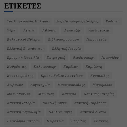
ΕΤΙΚΕΤΕΣ
1ος Παγκόσμιος Πόλεμος
2ος Παγκόσμιος Πόλεμος
Podcast
Ύδρα
Αίγινα
Αβέρωφ
Αμπατζής
Απιδιανάκης
Βαλκανικοί Πόλεμοι
Βιβλιοπαρουσίαση
Γεωργαντάς
Ελληνική Επανάσταση
Ελληνική Ιστορία
Εμπορική Ναυτιλία
Ζωγραφική
Θεοδωράκης
Ιωαννίδου
Καθρέπτας
Καλογεράκης
Καρέλας
Καριζώνη
Κουντουριώτης
Κρίστυ Εμίλιο Ιωαννίδου
Κυριακίδης
Λειβαδάς
Λογοτεχνία
Μαραγκουδάκης
Μιχαηλίδου
Μπαλόπουλος
Μπιλάλης
Ναυάγιο
Ναυτικές Ιστορίες
Ναυτική Ιστορία
Ναυτική Ισχύς
Ναυτική Παράδοση
Ναυτική Τεχνολογία
Ναυτική ισχύς
Ναυτικό Δίκαιο
Παγκόσμια ιστορία
Πειρατεία
Σπορίδης
Σφακτός