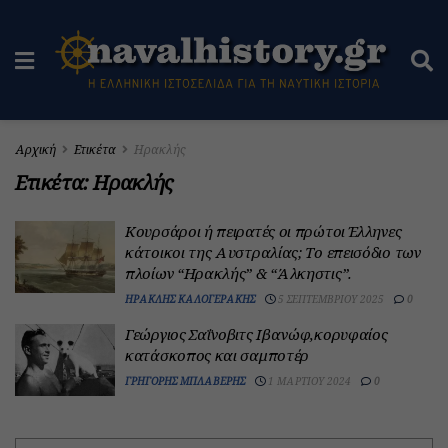
Αρχική
Ετικέτα
Ηρακλής
Ετικέτα:
Ηρακλής
Κουρσάροι ή πειρατές οι πρώτοι Έλληνες
κάτοικοι της Αυστραλίας; Tο επεισόδιο των
πλοίων “Ηρακλής” & “Άλκηστις”.
ΗΡΑΚΛΉΣ ΚΑΛΟΓΕΡΆΚΗΣ
5 ΣΕΠΤΕΜΒΡΊΟΥ 2025
0
Γεώργιος Σαΐνοβιτς Ιβανώφ,κορυφαίος
κατάσκοπος και σαμποτέρ
ΓΡΗΓΌΡΗΣ ΜΠΛΑΒΈΡΗΣ
1 ΜΑΡΤΊΟΥ 2024
0