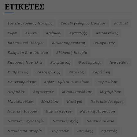
ΕΤΙΚΕΤΕΣ
1ος Παγκόσμιος Πόλεμος
2ος Παγκόσμιος Πόλεμος
Podcast
Ύδρα
Αίγινα
Αβέρωφ
Αμπατζής
Απιδιανάκης
Βαλκανικοί Πόλεμοι
Βιβλιοπαρουσίαση
Γεωργαντάς
Ελληνική Επανάσταση
Ελληνική Ιστορία
Εμπορική Ναυτιλία
Ζωγραφική
Θεοδωράκης
Ιωαννίδου
Καθρέπτας
Καλογεράκης
Καρέλας
Καριζώνη
Κουντουριώτης
Κρίστυ Εμίλιο Ιωαννίδου
Κυριακίδης
Λειβαδάς
Λογοτεχνία
Μαραγκουδάκης
Μιχαηλίδου
Μπαλόπουλος
Μπιλάλης
Ναυάγιο
Ναυτικές Ιστορίες
Ναυτική Ιστορία
Ναυτική Ισχύς
Ναυτική Παράδοση
Ναυτική Τεχνολογία
Ναυτική ισχύς
Ναυτικό Δίκαιο
Παγκόσμια ιστορία
Πειρατεία
Σπορίδης
Σφακτός