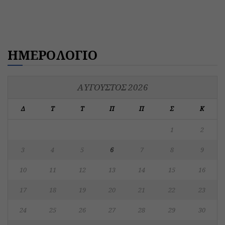
ΗΜΕΡΟΛΟΓΙΟ
ΑΎΓΟΥΣΤΟΣ 2026
Δ
Τ
Τ
Π
Π
Σ
Κ
1
2
3
4
5
6
7
8
9
10
11
12
13
14
15
16
17
18
19
20
21
22
23
24
25
26
27
28
29
30