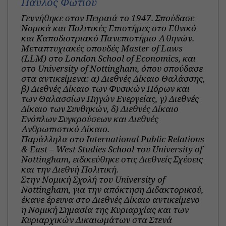
Παύλος Φωτίου
Γεννήθηκε στον Πειραιά το 1947. Σπούδασε
Νομικά και Πολιτικές Επιστήμες στο Εθνικό
και Καποδιστριακό Πανεπιστήμιο Αθηνών.
Μεταπτυχιακές σπουδές Master of Laws
(LLM) στο London School of Economics, και
στο University of Nottingham, όπου σπούδασε
στα αντικείμενα: α) Διεθνές Δίκαιο Θαλάσσης,
β) Διεθνές Δίκαιο των Φυσικών Πόρων και
των Θαλασσίων Πηγών Ενεργείας, γ) Διεθνές
Δίκαιο των Συνθηκών, δ) Διεθνές Δίκαιο
Ενόπλων Συγκρούσεων και Διεθνές
Ανθρωπιστικό Δίκαιο.
Παράλληλα στο International Public Relations
& East – West Studies School του University of
Nottingham, ειδικεύθηκε στις Διεθνείς Σχέσεις
και την Διεθνή Πολιτική.
Στην Νομική Σχολή του University of
Nottingham, για την απόκτηση Διδακτορικού,
έκανε έρευνα στο Διεθνές Δίκαιο αντικείμενο
η Νομική Σημασία της Κυριαρχίας και των
Κυριαρχικών Δικαιωμάτων στα Στενά