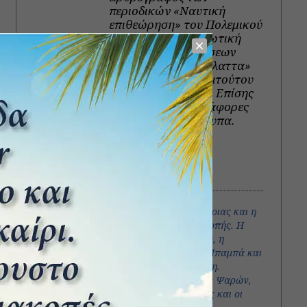
περιοδικών «Ναυτική
επιθεώρηση» του Πολεμικού
Ναυτικού, «Στρατιωτική
ιστορία» των εκδόσεων
Γκοβόστη, και «Θάλαττα»
του Ελληνικού Ινστιτούτου
Ναυτικής Ιστορίας. Επίσης
αρθρογραφεί σε διάφορες
εφημερίδες και έντυπα.
View all posts
Πρόσφατα άρθρα
Ιωάννης Καποδίστριας και η
Στρατηγική της Αποτροπής. Η
κρίση της Σάμου (1828), η
επιχείρηση στο Καρά Μπαμπά και
η στρατηγική του σκέψη.
Η καταστροφή των Ψαρών,
οι Ψαριανοί πρόσφυγες και οι