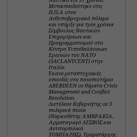
Μετεκπαιδεύτηκε στις
Η.Π.Α στον
Ανθυποβρυχιακό πόλεμο
και υπήρξε για τρία χρόνια
Σύμβουλος Ναυτικών
Επιχειρήσεων και
Προγραμματισμού στο
Κέντρο Yυποθαλάσσιων
Ερευνών του ΝΑΤΟ
(SACLANTCENT) στην
Ιταλία.
Έκανε μεταπτυχιακές
σπουδές στο πανεπιστήμιο
ABERDEEN σε θέματα Crisis
Management and Conflict
Resolution.
Διετέλεσε Κυβερνήτης σε 3
πολεμικά πλοία
(Ναρκοθέτης ΑΜΒΡΑΚΙΑ,
Αρματαγωγό ΛΕΣΒΟΣ και
Αντιτορπιλικό
ΤΟΜΠΑΖΗΣ), Τμηματάρχης