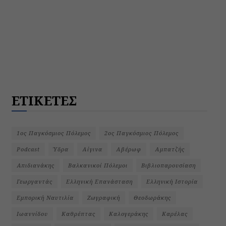
ΕΤΙΚΕΤΕΣ
1ος Παγκόσμιος Πόλεμος
2ος Παγκόσμιος Πόλεμος
Podcast
Ύδρα
Αίγινα
Αβέρωφ
Αμπατζής
Απιδιανάκης
Βαλκανικοί Πόλεμοι
Βιβλιοπαρουσίαση
Γεωργαντάς
Ελληνική Επανάσταση
Ελληνική Ιστορία
Εμπορική Ναυτιλία
Ζωγραφική
Θεοδωράκης
Ιωαννίδου
Καθρέπτας
Καλογεράκης
Καρέλας