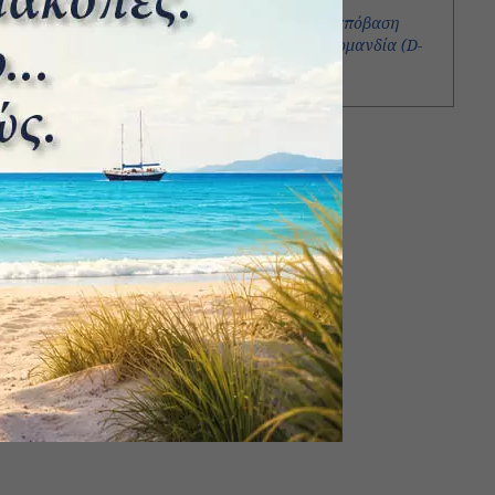
Ψαριανοί πειρατές
6 Ιουνίου 1944, η απόβαση
των συμμάχων στη Νορμανδία (D-
Day)