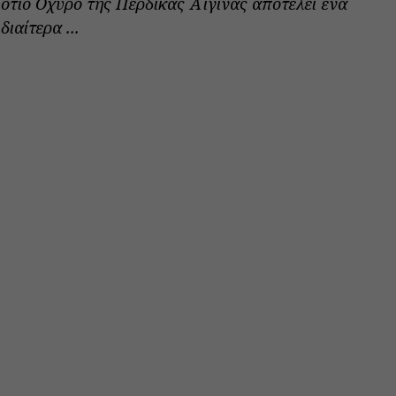
ότιο Οχυρό της Πέρδικας Αίγινας αποτελεί ένα
διαίτερα ...