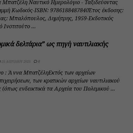
 Μπατζέλη Ναυτικό Ημερολόγιο - Ταξιδεύοντας
αμμή Κωδικός-ISBN: 9786188487840Έτος έκδοσης:
ας: Μπαλόπουλος, Δημήτρης, 1959-Εκδοτικός
 Ινστιτούτο ...
μικά δελτάρια” ως πηγή ναυτιλιακής
25 ΑΠΡΙΛΊΟΥ 2025
0
νο : Άννα ΜπατζέληΕκτός των αρχείων
πιχειρήσεων, των κρατικών αρχείων ναυτιλιακού
 (όπως ενδεικτικά τα Αρχεία του Πολεμικού ...