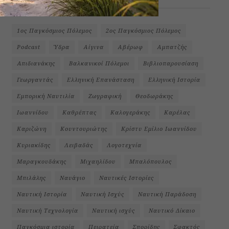
1ος Παγκόσμιος Πόλεμος
2ος Παγκόσμιος Πόλεμος
Podcast
Ύδρα
Αίγινα
Αβέρωφ
Αμπατζής
Απιδιανάκης
Βαλκανικοί Πόλεμοι
Βιβλιοπαρουσίαση
Γεωργαντάς
Ελληνική Επανάσταση
Ελληνική Ιστορία
Εμπορική Ναυτιλία
Ζωγραφική
Θεοδωράκης
Ιωαννίδου
Καθρέπτας
Καλογεράκης
Καρέλας
Καριζώνη
Κουντουριώτης
Κρίστυ Εμίλιο Ιωαννίδου
Κυριακίδης
Λειβαδάς
Λογοτεχνία
Μαραγκουδάκης
Μιχαηλίδου
Μπαλόπουλος
Μπιλάλης
Ναυάγιο
Ναυτικές Ιστορίες
Ναυτική Ιστορία
Ναυτική Ισχύς
Ναυτική Παράδοση
Ναυτική Τεχνολογία
Ναυτική ισχύς
Ναυτικό Δίκαιο
Παγκόσμια ιστορία
Πειρατεία
Σπορίδης
Σφακτός