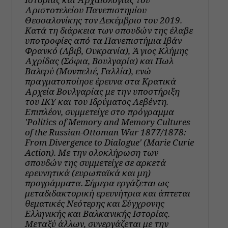
Αριστοτελείου Πανεπιστημίου
Θεσσαλονίκης τον Δεκέμβριο του 2019.
Κατά τη διάρκεια των σπουδών της έλαβε
υποτροφίες από τα Πανεπιστήμια Ιβάν
Φρανκό (Λβιβ, Ουκρανία), Άγιος Κλήμης
Αχρίδας (Σόφια, Βουλγαρία) και Πωλ
Βαλερύ (Μονπελιέ, Γαλλία), ενώ
πραγματοποίησε έρευνα στα Κρατικά
Αρχεία Βουλγαρίας με την υποστήριξη
του ΙΚΥ και του Ιδρύματος Λεβέντη.
Επιπλέον, συμμετείχε στο πρόγραμμα
'Politics of Memory and Memory Cultures
of the Russian-Ottoman War 1877/1878:
From Divergence to Dialogue' (Marie Curie
Action). Με την ολοκλήρωση των
σπουδών της συμμετείχε σε αρκετά
ερευνητικά (ευρωπαϊκά και μη)
προγράμματα. Σήμερα εργάζεται ως
μεταδιδακτορική ερευνήτρια και άπτεται
θεματικές Νεότερης και Σύγχρονης
Ελληνικής και Βαλκανικής Ιστορίας.
Μεταξύ άλλων, συνεργάζεται με την