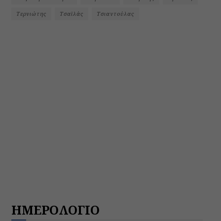
Τερνιώτης
Τσαϊλάς
Τσιαντούλας
ΗΜΕΡΟΛΟΓΙΟ