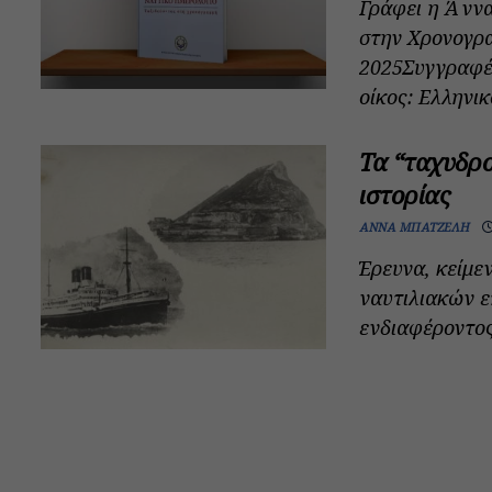
Γράφει η Άννα
στην Χρονογρ
2025Συγγραφέ
οίκος: Ελληνικό
Τα “ταχυδρο
ιστορίας
ΆΝΝΑ ΜΠΑΤΖΈΛΗ
Έρευνα, κείμε
ναυτιλιακών ε
ενδιαφέροντος