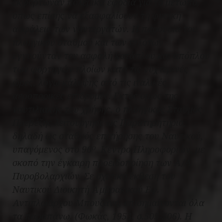
εκφόρτωναν πολεμικά εφόδια για το μέτωπο,
όπως επίσης να εξασφαλίσουν τη φυσική
ασφάλεια των ναυτεργατών. Η παρουσία του
πλοηγικού σταθμού και των πιλότων
εγγυούνταν τον ασφαλή κατάπλου και απόπλου
των φορτηγών πλοίων κατά τις νυχτερινές
ώρες, λόγω κάλυψης από τις ιταλικές
αεροπορικές επιδρομές. Εκτός όμως της
ναυτιλιακής του χρήσης, ο πλοηγικός Σταθμός
Πρεβέζης λειτούργησε ως Παρατηρητήριο,
δηλαδή ως σταθμός επιτήρησης του Ναυτικού,
υπαγόμενος στο 96
Κέντρο Πληροφοριών, με
Ο
σκοπό την έγκαιρη προειδοποίηση των Α/Α
Πυροβολαρχιών. Σε σχετική έκθεση του
Ναυτικού Διοικητή Αμβρακικού Εφ.
Αντιπλοιάρχου Μπουζάνη, επισημαίνονται όλα
τα παραπάνω. (Φωκάς, 1953, σ.505-506). Η