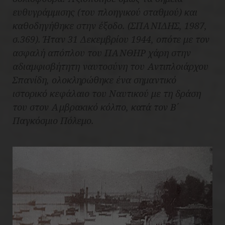
ευθυγράμμισης (του πλοηγικού σταθμού) και
καθοδηγήθηκε στην έξοδο. (ΣΠΑΝΙΔΗΣ, 1987,
σ.369). Ήταν 31 Δεκεμβρίου 1944, οπότε με τον
ασφαλή απόπλου του ΠΑΝΘΗΡ χάρη στην
αδιαμφισβήτητη ναυτοσύνη του Αντιπλοιάρχου
Σπανίδη, ολοκληρώθηκε ένα σημαντικό
ιστορικό κεφάλαιο του Ναυτικού με τη δράση
του στον Αμβρακικό κόλπο, κατά τον Β΄
Παγκόσμιο Πόλεμο.