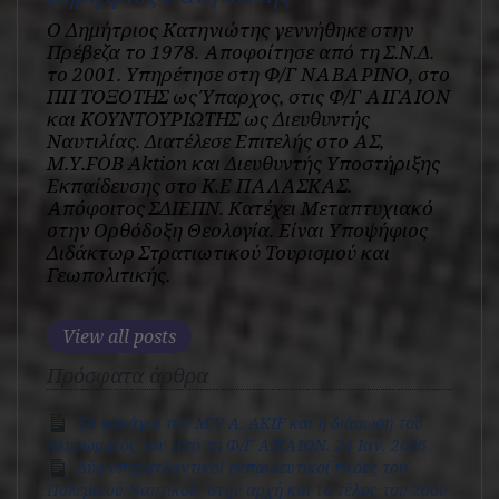
O Δημήτριος Κατηνιώτης γεννήθηκε στην
Πρέβεζα το 1978. Αποφοίτησε από τη Σ.Ν.Δ.
το 2001. Υπηρέτησε στη Φ/Γ ΝΑΒΑΡΙΝΟ, στο
ΠΠ ΤΟΞΟΤΗΣ ως Ύπαρχος, στις Φ/Γ ΑΙΓΑΙΟΝ
και ΚΟΥΝΤΟΥΡΙΩΤΗΣ ως Διευθυντής
Ναυτιλίας. Διατέλεσε Επιτελής στο ΑΣ,
Μ.Υ.FOB Aktion και Διευθυντής Υποστήριξης
Εκπαίδευσης στο Κ.Ε ΠΑΛΑΣΚΑΣ.
Απόφοιτος ΣΔΙΕΠΝ. Κατέχει Μεταπτυχιακό
στην Ορθόδοξη Θεολογία. Είναι Υποψήφιος
Διδάκτωρ Στρατιωτικού Τουρισμού και
Γεωπολιτικής.
View all posts
Πρόσφατα άρθρα
Το ναυάγιο του M/V A. AKIF και η διάσωση του
πληρώματός του από τη Φ/Γ ΑΙΓΑΙΟΝ. 24 Ιαν. 2006
Δύο υπερατλαντικοί εκπαιδευτικοί πλόες του
Πολεμικού Ναυτικού στην αρχή και το τέλος του 20ου