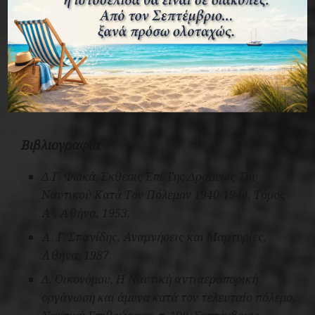
χρόνια μετά. Mια σημαντική ανακάλυψη.
Εκφράζονται θερμές ευχαριστίες προς τον Αρχιπλοίαρχο Ι.
Καμπόλη Π.Ν, Διοικητή της Υπηρεσίας Ιστορίας Ναυτικού,
καθώς και στο επιτελείο της, για την αμέριστη υποστήριξη
στο έργο των ερευνητών.
Βιβλιογραφία
Δ.Γ. Φωκά,
Έκθεσις Επί Της Δράσεως Του
Ναυτικού Κατά Τον Πόλεμον 1940-1944
, Τόμος
Α’, Αθήνα, 1953.
Α. Γ. Σπανίδης,
Αναμνήσεις και Μαρτυρίες
,
Αθήνα, 1987.
Δ. Οικονόμου, Η Ναυτική αντιαεροπορική
οργάνωση και άμυνα κατά τον τελευταίο πόλεμο,