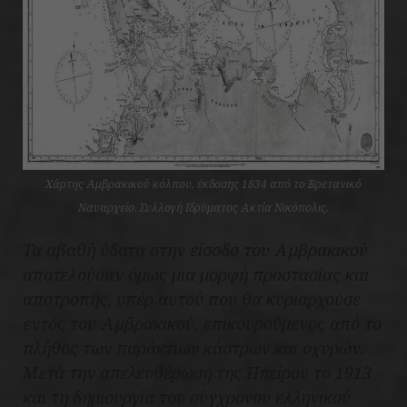
Χάρτης Αμβρακικού κόλπου, έκδοσης 1834 από το Βρετανικό
Ναυαρχείο. Συλλογή Ιδρύματος Ακτία Νικόπολις.
Τα αβαθή ύδατα στην είσοδο του Αμβρακικού
αποτελούσαν όμως μια μορφή προστασίας και
αποτροπής, υπέρ αυτού που θα κυριαρχούσε
εντός του Αμβρακικού, επικουρούμενος από το
πλήθος των παράκτιων κάστρων και οχυρών.
Μετά την απελευθέρωση της Ηπείρου το 1913
και τη δημιουργία του σύγχρονου ελληνικού