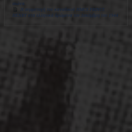
αιώνα.
Η συμμετοχή του καναδικού HMCS PRINCE
HENRY στα ελληνικά δρώμενα τον Δεκέμβρη του 1944