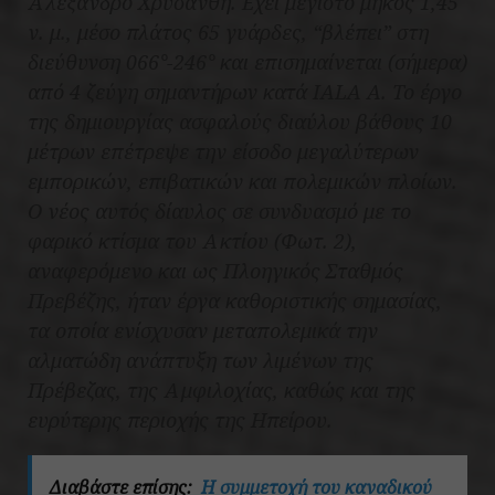
Αλέξανδρο Χρυσάνθη. Έχει μέγιστο μήκος 1,45
ν. μ., μέσο πλάτος 65 γυάρδες, “βλέπει” στη
διεύθυνση 066°-246° και επισημαίνεται (σήμερα)
από 4 ζεύγη σημαντήρων κατά IALA A. Το έργο
της δημιουργίας ασφαλούς διαύλου βάθους 10
μέτρων επέτρεψε την είσοδο μεγαλύτερων
εμπορικών, επιβατικών και πολεμικών πλοίων.
Ο νέος αυτός δίαυλος σε συνδυασμό με το
φαρικό κτίσμα του Ακτίου (Φωτ. 2),
αναφερόμενο και ως Πλοηγικός Σταθμός
Πρεβέζης, ήταν έργα καθοριστικής σημασίας,
τα οποία ενίσχυσαν μεταπολεμικά την
αλματώδη ανάπτυξη των λιμένων της
Πρέβεζας, της Αμφιλοχίας, καθώς και της
ευρύτερης περιοχής της Ηπείρου.
Διαβάστε επίσης:
Η συμμετοχή του καναδικού