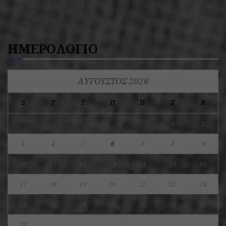
ΗΜΕΡΟΛΟΓΙΟ
ΑΎΓΟΥΣΤΟΣ 2026
Δ
Τ
Τ
Π
Π
Σ
Κ
1
2
3
4
5
6
7
8
9
10
11
12
13
14
15
16
17
18
19
20
21
22
23
24
25
26
27
28
29
30
31