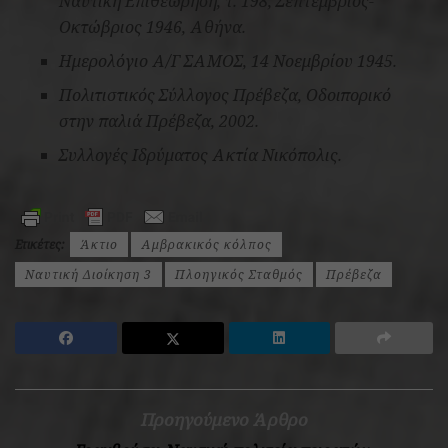
Ναυτική Επιθεώρηση, τ. 198, Σεπτέμβριος-
Οκτώβριος 1946, Αθήνα.
Ημερολόγιο Α/Γ ΣΑΜΟΣ, 14 Νοεμβρίου 1945.
Πολιτιστικός Σύλλογος Πρέβεζα,
Οδοιπορικό
στην παλιά Πρέβεζα
, 2002.
Συλλογές Ιδρύματος Ακτία Νικόπολις.
Ετικέτες:
Άκτιο
Αμβρακικός κόλπος
Ναυτική Διοίκηση 3
Πλοηγικός Σταθμός
Πρέβεζα
Προηγούμενο Άρθρο