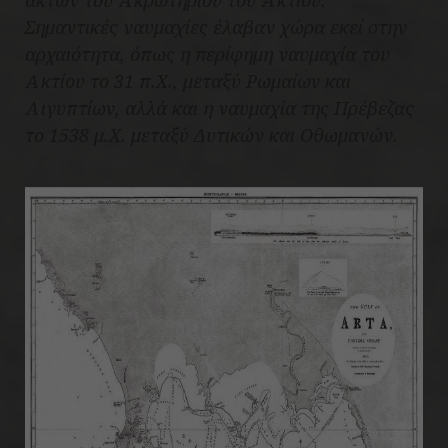
Σημαντικές ναυμαχίες έλαβαν χώρα εκεί στην
αρχαιότητα, όπως η περίφημη ναυμαχία του
Ακτίου το 31 π.Χ., μεταξύ Ρωμαίων και
Αιγυπτίων, αλλά και η ναυμαχία της Πρέβεζας
το 1538 μ.Χ. μεταξύ Δυτικών και Οθωμανών.