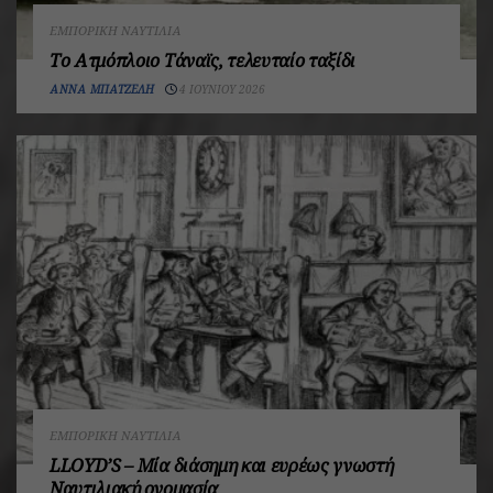
ΕΜΠΟΡΙΚΉ ΝΑΥΤΙΛΊΑ
Το Ατμόπλοιο Τάναϊς, τελευταίο ταξίδι
ΆΝΝΑ ΜΠΑΤΖΈΛΗ
4 ΙΟΥΝΊΟΥ 2026
ΕΜΠΟΡΙΚΉ ΝΑΥΤΙΛΊΑ
LLOYD’S – Μία διάσημη και ευρέως γνωστή
Ναυτιλιακή ονομασία