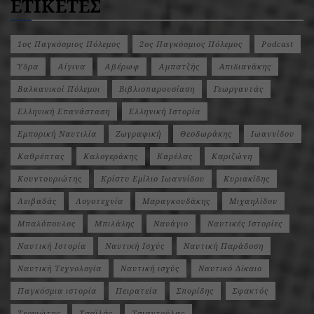
ΕΤΙΚΕΤΕΣ
1ος Παγκόσμιος Πόλεμος
2ος Παγκόσμιος Πόλεμος
Podcast
Ύδρα
Αίγινα
Αβέρωφ
Αμπατζής
Απιδιανάκης
Βαλκανικοί Πόλεμοι
Βιβλιοπαρουσίαση
Γεωργαντάς
Ελληνική Επανάσταση
Ελληνική Ιστορία
Εμπορική Ναυτιλία
Ζωγραφική
Θεοδωράκης
Ιωαννίδου
Καθρέπτας
Καλογεράκης
Καρέλας
Καριζώνη
Κουντουριώτης
Κρίστυ Εμίλιο Ιωαννίδου
Κυριακίδης
Λειβαδάς
Λογοτεχνία
Μαραγκουδάκης
Μιχαηλίδου
Μπαλόπουλος
Μπιλάλης
Ναυάγιο
Ναυτικές Ιστορίες
Ναυτική Ιστορία
Ναυτική Ισχύς
Ναυτική Παράδοση
Ναυτική Τεχνολογία
Ναυτική ισχύς
Ναυτικό Δίκαιο
Παγκόσμια ιστορία
Πειρατεία
Σπορίδης
Σφακτός
Τερνιώτης
Τσαϊλάς
Τσιαντούλας