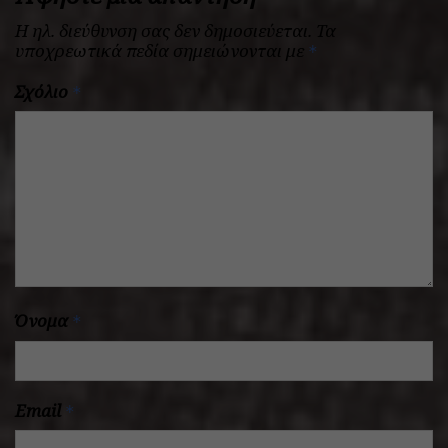
Η ηλ. διεύθυνση σας δεν δημοσιεύεται.
Τα
υποχρεωτικά πεδία σημειώνονται με
*
Σχόλιο
*
Όνομα
*
Email
*