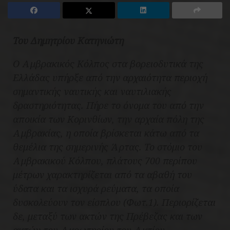
Του Δημητρίου Κατηνιώτη
Ο Αμβρακικός Κόλπος στα βορειοδυτικά της
Ελλάδας υπήρξε από την αρχαιότητα περιοχή
σημαντικής ναυτικής και ναυτιλιακής
δραστηριότητας. Πήρε το όνομα του από την
αποικία των Κορινθίων, την αρχαία πόλη της
Αμβρακίας, η οποία βρίσκεται κάτω από τα
θεμέλια της σημερινής Άρτας. Το στόμιο του
Αμβρακικού Κόλπου, πλάτους 700 περίπου
μέτρων χαρακτηρίζεται από τα αβαθή του
ύδατα και τα ισχυρά ρεύματα, τα οποία
δυσκολεύουν τον είσπλου (Φωτ.1). Περιορίζεται
δε, μεταξύ των ακτών της Πρέβεζας και των
ακτών του Ακρωτηρίου του Ακτίου.