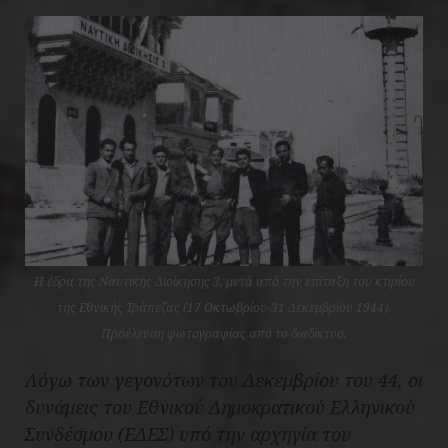
Η έδρα της Ναυτικής Διοίκησης 3, μετά από την επίταξη του κτιρίου
της Εθνικής Τράπεζας (17 Οκτωβρίου-31 Δεκεμβρίου 1944).
Προέλευση φωτογραφίας από το διαδίκτυο.
Λόγω των γεγονότων του Δεκεμβρίου του 44, οι
δυνάμεις του Εθνικού Δημοκρατικού Ελληνικού
Συνδέσμου (ΕΔΕΣ) υπό την αρχηγία του