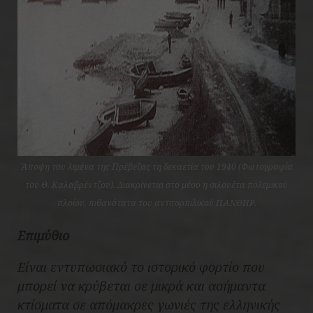
Άποψη του λιμένα της Πρέβεζας τη δεκαετία του 1940 (Φωτογραφία
του Θ. Καλαβρέντζου). Διακρίνεται στο μέσο η σιλουέτα πολεμικού
πλοίου, πιθανότατα του αντιτορπιλικού ΠΑΝΘΗΡ.
Επιμύθιο
Είναι εντυπωσιακό το ιστορικό φορτίο που
μπορεί να κρύβεται σε μικρά και ασήμαντα
κτίσματα σε απόμακρες γωνιές της ελληνικής