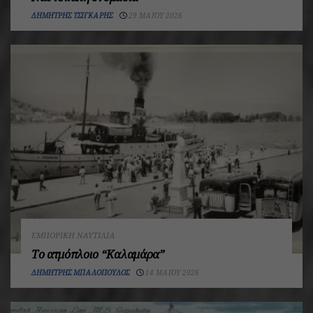
ΔΗΜΉΤΡΗΣ ΤΣΙΓΚΆΡΗΣ
29 ΜΑΪ́ΟΥ 2026
ΕΜΠΟΡΙΚΉ ΝΑΥΤΙΛΊΑ
Το ατμόπλοιο “Καλαμάρα”
ΔΗΜΉΤΡΗΣ ΜΠΑΛΌΠΟΥΛΟΣ
14 ΜΑΪ́ΟΥ 2026