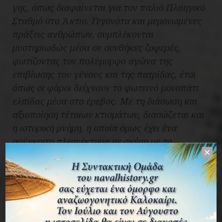
γης, όπως διαφαίνεται για τον παλιό Πλοηγικό
Σταθμό στο Άκτιο. Γεγονότα και μεμονωμένες
πράξεις ανθρώπων, συμπλέκονται
μυστηριωδώς μέσα σε συνθήκες ζοφερές,
φωτίζοντας τον πολύμορφο αγώνα της
επιβίωσης του γένους και της πατρίδας, έτσι
όπως οι φάροι δείχνουν το φωτεινό μονοπάτι
ελπίδας μέσα στο έρεβος. Με τη διάσωση και
αξιοποίηση τέτοιων κτισμάτων, διασώζεται και
η ιστορική μνήμη, η οποία όμως έχει ένα
ασύγκριτο πλεονέκτημα σε σχέση με το
οποιαδήποτε υπερσύγχρονο τεχνολόγημα…Μας
υπενθυμίζει τους λόγους για τους οποίους
πρέπει να πολεμάμε.
Διαβάστε επίσης:
Τορπιλάκατος LS 6... 83