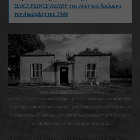
HMCS PRINCE HENRY στα ελληνικά δρώμενα
τον Δεκέμβρη του 1944
Ο φάρος Ακτίου κατασκευάστηκε το 1928. Το εστιακό του ύψος είναι
6,5 μέτρα. Πρόκειται για φάρο ευθυγράμμισης πορείας πλοίων που σε
συνδυασμό με άλλους φανούς οδηγεί τα σκάφη μέσα από τα αβαθή
του Αμβρακικού κόλπου σε ασφαλή πορεία.
Η έρευνα εντόπισε υπηρεσιακές, αλλά και δυο