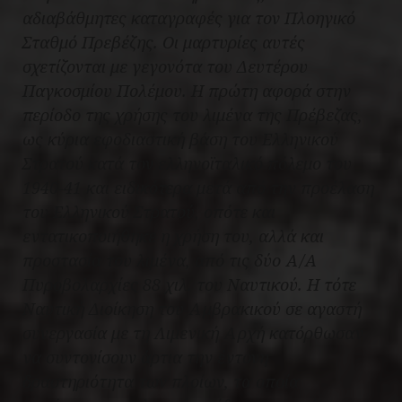
αδιαβάθμητες καταγραφές για τον Πλοηγικό
Σταθμό Πρεβέζης. Οι μαρτυρίες αυτές
σχετίζονται με γεγονότα του Δευτέρου
Παγκοσμίου Πολέμου. Η πρώτη αφορά στην
περίοδο της χρήσης του λιμένα της Πρέβεζας,
ως κύρια εφοδιαστική βάση του Ελληνικού
Στρατού κατά τον ελληνοϊταλικό πόλεμο του
1940-41 και ειδικότερα μετά από την προέλαση
του Ελληνικού Στρατού, οπότε και
εντατικοποιήθηκε η χρήση του, αλλά και
προστασία του λιμένα, από τις δύο Α/Α
Πυροβολαρχίες 88 χιλ. του Ναυτικού. Η τότε
Ναυτική Διοίκηση του Αμβρακικού σε αγαστή
συνεργασία με τη Λιμενική Αρχή κατόρθωσαν
να συντονίσουν άρτια την έντονη
δραστηριότητα των πλοίων, τα οποία