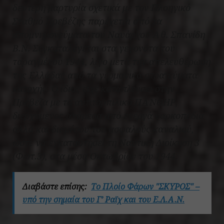
δεύτερη μαρτυρία σχετικά με τον Πλοηγικό
Σταθμό Πρεβέζης παρέχεται από τα
απομνημονεύματα του Ναυάρχου Αθ. Σπανίδη
Β.Ν. Συγκαταλέγεται στα γεγονότα του
ταραγμένου 1944, λίγο μετά την απελευθέρωση
της Ελλάδας από τα γερμανικά στρατεύματα
κατοχής. Ο ίδιος είχε καταπλεύσει στην
Πρέβεζα με το αντιτορπιλικό ΠΑΝΘΗΡ,
διερχόμενος ανάμεσα από ενεργά ναρκοπέδια
αλλά και διαμέσου του ασφαλούς καναλιού,
ώστε να εγκαταστήσει τη Ναυτική Διοίκηση 3
(Φωτ.3), στα μέσα Οκτωβρίου του 1944.
Διαβάστε επίσης:
Το Πλοίο Φάρων "ΣΚΥΡΟΣ" –
υπό την σημαία του Γ’ Ραϊχ και του Ε.Λ.Α.Ν.