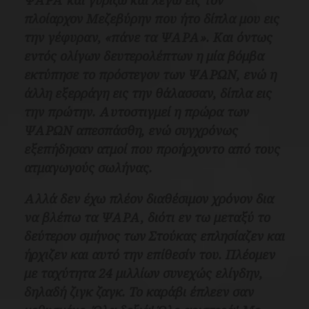
ΨΑΡΑ και γυρίζω και λέγω εις τον
πλοίαρχον Μεζεβύρην που ήτο δίπλα μου εις
την γέφυραν, «πάνε τα ΨΑΡΑ». Και όντως
εντός ολίγων δευτερολέπτων η μία βόμβα
εκτύπησε το πρόστεγον των ΨΑΡΩΝ, ενώ η
άλλη εξερράγη εις την θάλασσαν, δίπλα εις
την πρώτην.
Αυτοστιγμεί η πρώρα των
ΨΑΡΩΝ απεσπάσθη, ενώ συγχρόνως
εξεπήδησαν ατμοί που προήρχοντο από τους
ατμαγωγούς σωλήνας.
Αλλά δεν έχω πλέον διαθέσιμον χρόνον δια
να βλέπω τα ΨΑΡΑ, διότι εν τω μεταξύ το
δεύτερον σμήνος των Στούκας επλησίαζεν και
ήρχιζεν και αυτό την επίθεσίν του.
Πλέομεν
με ταχύτητα 24 μιλλίων συνεχώς ελίγδην,
δηλαδή ζιγκ ζαγκ. Το καράβι έπλεεν σαν