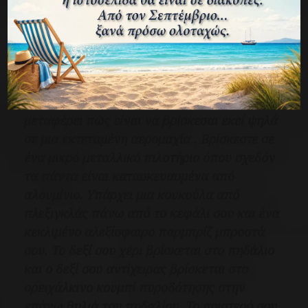
ξεκίνησε.
Θεωρώ ότι είναι σχεδόν αδύνατο να
περιγράψω με σαφήνεια τι συνέβη την
επόμενη μισή ώρα. Νομίζω ότι κανένας
πιλότος μαχητικών δεν κατάφερε ποτέ να
μεταφέρει πώς είναι να βρίσκεσαι εκεί ψηλά
σε μια εκτεταμένη αερομαχία . Βρίσκεστε σε
ένα μικρό μεταλλικό πιλοτήριο όπου σχεδόν
τα πάντα είναι κατασκευασμένα από
αλουμίνιο. Υπάρχει μια κουκούλα από
πλεξιγκλάς πάνω από το κεφάλι σου και ένα
κεκλιμένο αλεξίσφαιρο παρμπρίζ μπροστά
σου. Το δεξί σου χέρι βρίσκεται στο πηδάλιο
και ο δεξί σου αντίχειρας βρίσκεται στο
ορειχάλκινο κουμπί πυροδότησης στην
επάνω θηλιά του πηδαλίου. Το αριστερό σου