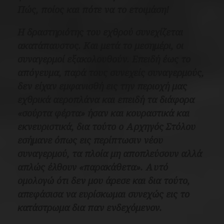
Πώς, ποίος και πότε να το ετοιμάση!
Η δραστηριότης του εχθρού συνεχίζεται
ακατάπαυστος. Και μετά το μεσημέρι, οι
συναγερμοί εξακολουθούν.
Επειδή έως το
απόγευμα, παρά τους συνεχείς συναγερμούς,
δεν είχαν εμφανισθή εις την περιοχή μας
εχθρικά αεροπλάνα και επειδή τα διάφορα
«σούρτα φέρτα» ήσαν και κουραστικά και
εκνευριστικά, δια τούτο ο Αρχηγός Στόλου
εσήμανε όπως εις περίπτωσιν νέου
συναγερμού, τα πλοία μη αποπλεύσουν αλλά
απλώς έλθουν «παρακάθετα». Αυτό
ομολογώ ότι δεν μου άρεσε και δια τούτο,
απεφάσισα να ευρίσκωμαι συνεχώς εις το
κατάστρωμα δια παν ενδεχόμενον.