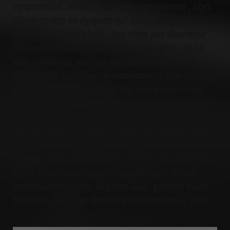
σχηματισμό. Ακόμη και στην εκπαίδευση , είχα
κάνει πτήση σε σχηματισμό μόνο μία φορά σε
ένα μικρό Tiger Moth. Δεν είναι μια ιδιαίτερα
δύσκολη υπόθεση εάν έχεις εξασκηθεί , αλλά
εάν πρόκειται για την πρώτη φορά και σου
ζητηθεί να πετάξεις σε απόσταση λίγων μέτρων
από το άκρο του φτερού του συντρόφου σου,
είναι μια ζοφερή εμπειρία. Κρατάς τη θέση σου
κουνώντας το γκάζι μπρος-πίσω όλη την ώρα
και θα πρέπει να είσαι εξαιρετικά προσεκτικός
στο τιμόνι και στο πηδάλιο. Δεν είναι τόσο
άσχημο όταν όλοι πετούν ευθεία και οριζόντια,
αλλά όταν ολόκληρος ο σχηματισμός κάνει
απότομες στροφές όλη την ώρα, γίνεται πολύ
δύσκολο για έναν άπειρο άνθρωπο όπως εγώ.