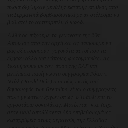
πλοία δέχθηκαν μεγάλης έκτασης επίθεση από
τα Γερμανικά βομβαρδιστικά με αποτέλεσμα να
βυθιστεί το αντιτορπιλικό Ψαρά.
Αλλά ας πάρουμε τα γεγονότα της 20
ης
Απριλίου από την αρχή και ας αφήσουμε να
μας εξιστορήσουν γεγονότα αυτοί που τα
έζησαν αλλά και κάποιες φωτογραφίες. Ας
ξεκινήσουμε με τον άσσο της RAF και
μετέπειτα πασίγνωστο συγγραφέα Ρόαλντ
Ντάλ ( Roald Dah ) o οποίος εκτός από
δημιουργός των Gremlins είναι ο συγγραφέας
πολύ γνωστών έργων όπως ο Τσάρλι και το
εργοστάσιο σοκολάτας, Ματίλντα, κ.α. (σημ.
στον Dahl αποδίδονται δύο επιβεβαιωμένες
καταρρίψεις στους ουρανούς της Ελλάδας
αεροσκαφών Junkers 88 η πρώτη στη Χαλκίδα