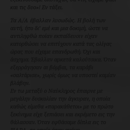
και τις δυο»! Εν τάξει.
Τα Α/Α έβαλλαν λυσωδώς. Η βολή των
αυτή, ήτο δι’ εμέ και μια δοκιμή, ώστε να
αντιληφθώ ποίαν εκπαίδευσιν είχαν
κατορθώσει να επιτύχουν κατά τας ολίγας
ώρας που είχαμε επανδρωθή. Όχι και
άσχημα. Έβαλλαν αρκετά καλούτσικα.
Όταν
εξερράγησαν αι βόμβαι, τα καράβι
«σαλτάρισε», χωρίς όμως να υποστεί καμίαν
βλάβην.
Εν τω μεταξύ ο Ναύκληρος έπαιρνε με
μεγάλην δυσκολίαν την άγκυραν, η οποία
καθώς είμεθα «παρακάθετοι» με το πρώτο
ξεκίνημα είχε ξεπιάσει και εκρέμετο εις την
θάλασσαν. Όταν εφθάσαμε δίπλα εις το
ΨΑΡΑ, το οποίο ήταν ακόμη