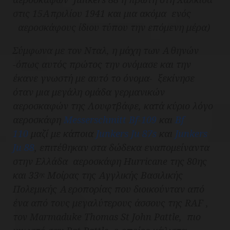
στις 15Απριλίου 1941 και μια ακόμα ενός
αεροσκάφους ίδιου τύπου την επόμενη μέρα)
Σύμφωνα με τον Νταλ, η μάχη των Αθηνών
-όπως αυτός πρώτος την ονόμασε και την
έκανε γνωστή με αυτό το όνομα- ξεκίνησε
όταν μια μεγάλη ομάδα γερμανικών
αεροσκαφών της Λουφτβάφε, κατά κύριο λόγο
αεροσκάφη
Messerschmitt Bf-109
και
Bf
110
μαζί με κάποια
Junkers Ju 87s
και
Junkers
Ju 88
, επιτέθηκαν στα δώδεκα εναπομείναντα
στην Ελλάδα αεροσκάφη Hurricane της 80ης
και 33
Μοίρας της Αγγλικής Βασιλικής
ης
Πολεμικής Αεροπορίας που διοικούνταν από
ένα από τους μεγαλύτερους άσσους της RAF ,
τον Marmaduke Thomas St John Pattle, πιο