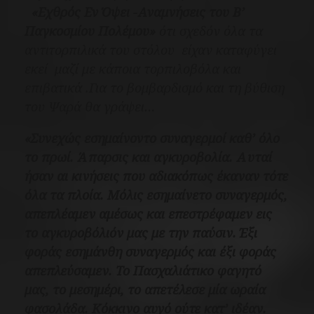
«Εχθρός Εν Όψει -Αναμνήσεις του Β’
Παγκοσμίου Πολέμου»
ότι σχεδόν όλα τα
αντιτορπιλικά του στόλου είχαν καταφύγει
εκεί μαζί με κάποια τορπιλοβόλα και
επιβατικά .Για το βομβαρδισμό και τη βύθιση
του Ψαρά θα γράψει…
«Συνεχώς εσημαίνοντο συναγερμοί καθ’ όλο
το πρωί. Άπαρσις και αγκυροβολία. Αυταί
ήσαν αι κινήσεις που αδιακόπως έκαναν τότε
όλα τα πλοία. Μόλις εσημαίνετο συναγερμός,
απεπλέαμεν αμέσως και επεστρέφαμεν εις
το αγκυροβόλιόν μας με την παύσιν. Έξι
φοράς εσημάνθη συναγερμός και έξι φοράς
απεπλεύσαμεν.
Το Πασχαλιάτικο φαγητό
μας, το μεσημέρι, το απετέλεσε μία ωραία
φασολάδα. Κόκκινο αυγό ούτε κατ’ ιδέαν.