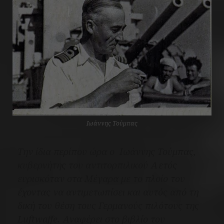
Ιωάννης Τούμπας
Την ίδια περίπου ώρα ο Ιωάννης Τούμπας,
κυβερνήτης του αντιτορπιλικού Αετός
ευρισκόταν στα Μέγαρα με το πλοίο του
έχοντας να αντιμετωπίσει και αυτός από τη
δική του θέση τους Γερμανούς πιλότους της
Luftwaffe. Αναφέρει στο βιβλίο του