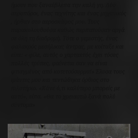
ήμουν που ξαναέβλεπα την καλή γη. Δύο
αεροπόροι, ένας τεχνίτης και ένας μηχανικός
, ήρθαν στο αεροσκάφος μου. Τους
παρακολουθούσα καθώς περπατούσαν αργά
σε όλη τη διαδρομή. Τότε ο γεμιστής, ένας
φαλακρός μεσήλικας άντρας, με κοίταξε και
είπε: « φίλε, αυτός ο χαρταετός έχει τόσες
πολλές τρύπες, φαίνεται σαν να είναι
φτιαγμένος από κοτετσόσυρμα!»
Έλυσα τους
ιμάντες μου και τεντώθηκα όρθιος στο
πιλοτήριο. «Κάνε ό,τι καλύτερο μπορείς με
αυτό», είπα. «Θα το χρειαστώ ξανά πολύ
σύντομα»