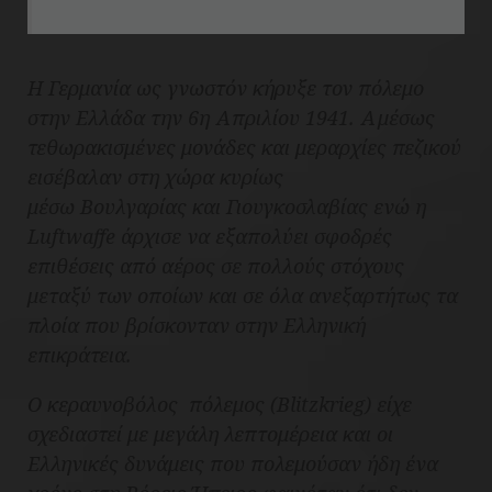
Η Γερμανία ως γνωστόν κήρυξε τον πόλεμο
στην Ελλάδα την 6η Απριλίου 1941. Αμέσως
τεθωρακισμένες μονάδες και μεραρχίες πεζικού
εισέβαλαν στη χώρα κυρίως
μέσω Βουλγαρίας και Γιουγκοσλαβίας ενώ η
Luftwaffe άρχισε να εξαπολύει σφοδρές
επιθέσεις από αέρος σε πολλούς στόχους
μεταξύ των οποίων και σε όλα ανεξαρτήτως τα
πλοία που βρίσκονταν στην Ελληνική
επικράτεια.
Ο κεραυνοβόλος πόλεμος (Blitzkrieg) είχε
σχεδιαστεί με μεγάλη λεπτομέρεια και οι
Ελληνικές δυνάμεις που πολεμούσαν ήδη ένα