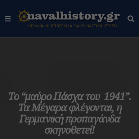
Το “μαύρο Πάσχα του 1941”.
Τα Μέγαρα φλέγονται, η
Γερμανική προπαγάνδα
σκηνοθετεί!