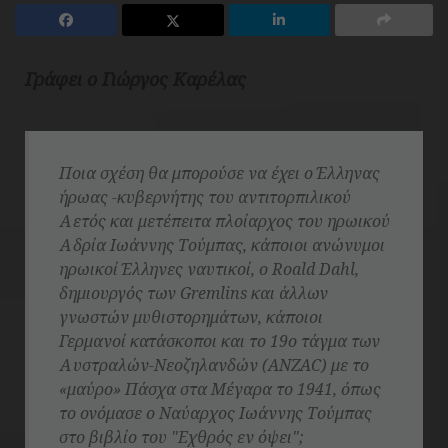
Γράφει ο Γιώργος Καρέλας
Ποια σχέση θα μπορούσε να έχει ο Έλληνας
ήρωας -κυβερνήτης του αντιτορπιλικού
Αετός και μετέπειτα πλοίαρχος του ηρωικού
Αδρία Ιωάννης Τούμπας, κάποιοι ανώνυμοι
ηρωικοί Έλληνες ναυτικοί, ο Roald Dahl,
δημιουργός των Gremlins και άλλων
γνωστών μυθιστορημάτων, κάποιοι
Γερμανοί κατάσκοποι και το 19ο τάγμα των
Αυστραλών-Νεοζηλανδών (ANΖAC) με το
«μαύρο» Πάσχα στα Μέγαρα το 1941, όπως
το ονόμασε ο Ναύαρχος Ιωάννης Τούμπας
στο βιβλίο του "Εχθρός εν όψει";