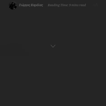
A
Γιώργος Καρέλας
Reading Time: 9 mins read
A
Αρχική
Ναυτική Ιστορία
Ελληνική Ιστορία
ADVERTISEMENT