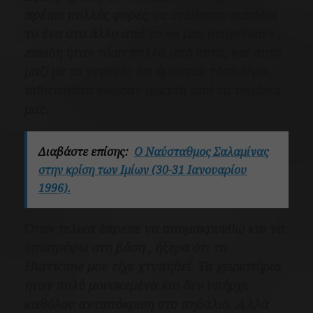
πρέπει πολλές φορές να στάθηκαν εμπόδιο
το ένα στο άλλο από το να μας στοχεύσουν ,
επειδή ήταν τόσα πολλά από αυτά, και αυτό,
μαζί με το γεγονός ότι ήμασταν τόσο λίγοι,
πιθανότατα έσωσαν αρκετά από τα τομάρια
μας.
Διαβάστε επίσης:
Ο Ναύσταθμος Σαλαμίνας
στην κρίση των Ιμίων (30-31 Ιανουαρίου
1996).
Όταν τελικά έπρεπε να απομακρυνθώ και να
επιστρέψω στη βάση , ήξερα ότι το
Hurricane μου είχε χτυπηθεί. Τα χειριστήρια
ήταν πολύ μουσκεμένα και δεν υπήρχε
καθόλου ανταπόκριση στο πηδάλιο. Αλλά