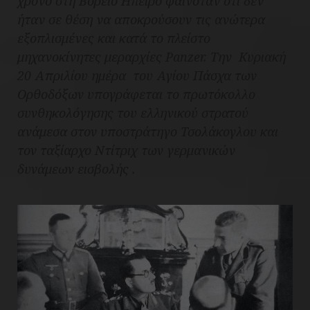
χρόνο στη Βόρειο Ήπειρο φαινόταν ότι δεν
ήταν σε θέση να αποκρούσουν τις ανώτερα
εξοπλισμένες και κατά το πλείστο
μηχανοκίνητες μεραρχίες Panzer. Την Κυριακή
20 Απριλίου ημέρα του Αγίου Πάσχα των
Ορθοδόξων υπογράφεται το πρωτόκολλο
συνθηκολόγησης του ελληνικού στρατού
ανάμεσα στον υποστράτηγο Τσολάκογλου και
τον ταξίαρχο Ντίτριχ των γερμανικών
δυνάμεων εισβολής .