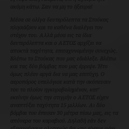
ακόμη κάτω. Σαν να μη το ήξευρα!
Μέσα σε ολίγα δευτερόλεπτα τα Στούκας
πλησιάζουν και το καθένα διαλέγει τον
στόχον του. Αλλά μέσα εις τα ίδια
δευτερόλεπτα και ο ΑΕΤΟΣ αρχίζει να
αποκτά ταχύτητα, επιταχυνομένην συνεχώς.
Βλέπω το Στούκας που μας εδιάλεξε. Βλέπω
και τας δύο βόμβας που μας έρριψε. Ήτο
όμως πλέον αργά δια να μας επιτύχη. Ο
αεροπόρος υπελόγισε κατά την σκόπευσιν
του το πλοίον ηγκυροβολημένον, κατ’
εκείνην όμως την στιγμήν ο ΑΕΤΟΣ είχεν
αναπτύξει ταχύτητα 15 μιλλίων. Αι δύο
βόμβαι του έπεσαν 30 μέτρα πίσω μας, εις τα
απόνερα του καραβιού.
Δηλαδή εάν δεν
εξεκινούσαμε ολοταχώς θα «τις είχαμε φάει