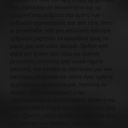
των Hurricane να αποκόπτεται και να
εξαφανίζεται ανάμεσα στα σμήνη των
εχθρικών αεροσκαφών, και από τότε, όπου
κι αν κοίταξα, είδα μια ατελείωτη θολούρα
εχθρικών μαχητών να σφυρίζουν προς το
μέρος μου από κάθε πλευρά . Ήρθαν από
ψηλά και ήρθαν από πίσω και έκαναν
μετωπικές επιθέσεις από νεκρά σημεία
μπροστά, και πέταξα το Hurricane μου όσο
καλύτερα μπορούσα και όποτε ένας εχθρός
ερχόταν στο στόχαστρο μου, πατούσα το
κουμπί. Ήταν πραγματικά η πιο
εξουθενωτική και κατά κάποιον τρόπο η πιο
συναρπαστική στιγμή που είχα ποτέ στη ζωή
μου. Έβλεπα μαύρο καπνό να ξεχύνεται από
τις μηχανές των δεκάδων αεροσκαφών,