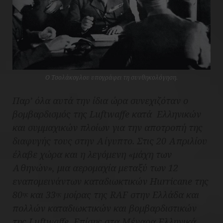
Ο Τσολάκογλου υπογράφει τη συνθηκολόγηση.
Παρ’ όλα αυτά την ίδια ώρα συνεχιζόταν ο
βομβαρδισμός της Luftwaffe κατά Ελληνικών
και συμμαχικών πλοίων για την αποτροπή της
διαφυγής τους στην Αίγυπτο. Στις 20 Απριλίου
έλαβε χώρα και η λεγόμενη «μάχη των
Αθηνών», μια αερομαχία μεταξύ των 12
εναπομεινάντων καταδιωκτικών Hurricane της
80
και 33
μοίρας της RAF στην Ελλάδα και
ης
ης
πολλών καταδιωκτικών και βομβαρδιστικών
της Luftwaffe. Επίσης στα Μέγαρα Ελληνικά