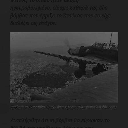
ηγκυροβολημένο, είδαμε καθαρά τας δύο
βόμβας που έρριξε το Στούκας που το είχε
διαλέξει ως στόχον.
Junkers Ju 87R Stuka 3.StG3 over Greece 1941 (www.asisbiz.com)
Αντελήφθην ότι αι βόμβαι θα εύρισκαν το