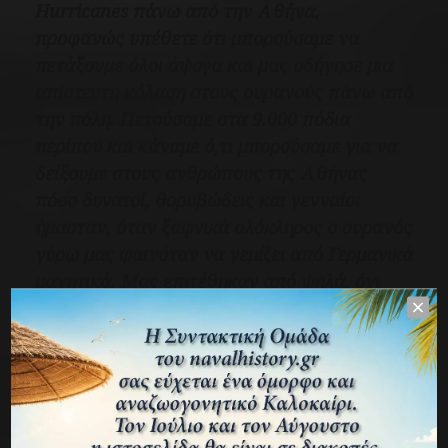
Hurricanes πάνω από την Αθήνα,
προφανώς υπέθετε ότι μπορούσαμε να
πετάξουμε όλοι άψογα και μας οδήγησε μια
απίστευτη κόλαση στους ουρανούς πάνω από
την πόλη. Πετούσαμε στα 9.000 πόδια
περίπου και κάναμε ό,τι μπορούσαμε για να
δείξουμε στους ανθρώπους της Αθήνας
πόσο δυνατοί, θορυβώδεις και γενναίοι
ήμασταν, όταν ξαφνικά ολόκληρος ο ουρανός
γύρω μας φαινόταν να γεμίζει από Γερμανικά
μαχητικά. Μας επιτέθηκαν από ψηλά, όχι
μόνο Μέσερσμιτ 109 αλλά και δικινητήρια Me
110. Παρατηρητές στο έδαφος ανέφεραν ότι
μπορεί να ήταν περίπου 200 γύρω μας εκείνο
το πρωί. Σπάσαμε τον σχηματισμό και τώρα
ήταν ο καθένας για τον εαυτό του. Αυτό που
έχει γίνει γνωστό ως Μάχη της Αθήνας