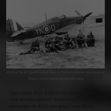
Pilots of No. 80 Squadron RAF relax in front of a Hawker Hurricane at
Eleusis, Greece (www.ww2wrecks.com)
Γύρω-γύρω στην Αθήνα πήγαμε και ήμουν
τόσο απασχολημένος προσπαθώντας να
αποτρέψω το δεξιό μου φτερό από το να