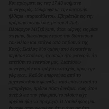
Και πράγματι εις τας 17.43 εσήμανε
συναγερμός. Σύμφωνα με την διαταγήν
ήλθαμε «παρακάθετοι». Εβημάτιζα εις την
πρύμνην συνομιλών, με τον Α.Δ.Α.
Πλοίαρχον Μεζεβύρην, όταν αίφνης εις μίαν
στιγμήν, διεκρίναμεν προς την διόπτευσιν
του Ηλίου και επάνω από τα βουνά της
Κακής Σκάλας δύο σμήνη από δεκαπέντε
περίπου Στούκας, τα οποία ήτο φανερόν ότι
επετίθεντο εναντίον μας.
Διατάσσω
συναγερμόν και τρέχω ολοταχώς προς την
γέφυραν. Καθώς επερνούσα από το
μηχανοστάσιον φωνάζω, από επάνω από τα
«σπιράγια», πρόσω πάση δυνάμει.
Έως ότου
ανεβώ εις την γέφυραν, το πλοίον είχε
αρχίσει ήδη να προχωρή. Ο Ναύκληρος μου
έγνεφε απεγνωσμένα, ότι η άγκυρα ήτο