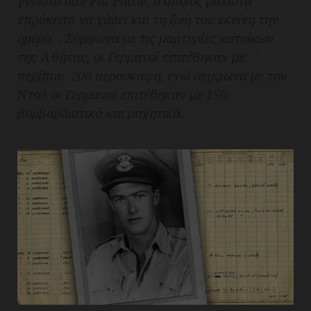
γνωστό σαν Pat Pattle, o οποίος μάλιστα
επρόκειτο να χάσει και τη ζωή του εκείνη την
ημέρα . Σύμφωνα με τις μαρτυρίες κατοίκων
της Αθήνας, οι Γερμανοί επιτέθηκαν με
περίπου 200 αεροσκάφη, ενώ σύμφωνα με τον
Νταλ οι Γερμανοί επιτέθηκαν με 150
βομβαρδιστικά και μαχητικά.