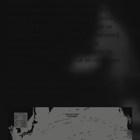
μεταξύ αυτών και μια δεύτερη ατομική βόμβα
στο Ναγκασάκι, η είσοδος της Σοβιετικής
Ένωσης στον πόλεμο και ακόμη μια μαζική
αεροπορική επιδρομή στο Τόκιο—για να
υποχωρήσει τελικά η αδιάλλακτη ιαπωνική
ηγεσία μπροστά στην απόφαση του
Αυτοκράτορα Χιροχίτο να αποδεχθεί τη
Διακήρυξη του Πότσνταμ και να συναινέσει
στην παράδοση.
Δεκαοκτώ μέρες αργότερα, ο πόλεμος στον
Ειρηνικό είχε τελειώσει.