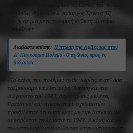
ισχύος μας στον Ειρηνικό τερμάτισε τον πόλεμο
το 1945», σημείωσε ο ναύαρχος Έρνεστ Τζ.
Κινγκ σε μια μεταπολεμική έκθεση. Ωστόσο
πρόσθεσε:
Διαβάστε επίσης:
Η πτώση της Αμβέρσας στον
Α' Παγκόσμιο Πόλεμο - Ο αγώνας προς τη
θάλασσα.
«Το τέλος του πολέμου ήρθε νωρίτερα απ’ όσο
τολμούσαμε να ελπίζουμε. Ακόμη και τον
Αύγουστο του 1943, στρατηγικές μελέτες
Βρετανών και Αμερικανών σχεδιαστών
προέβλεπαν ότι ο πόλεμος με την Ιαπωνία θα
συνεχιζόταν πολύ μετά το 1947. Ακόμη και τα
τελευταία σχέδια βασίζονταν στην εκτίμηση ότι