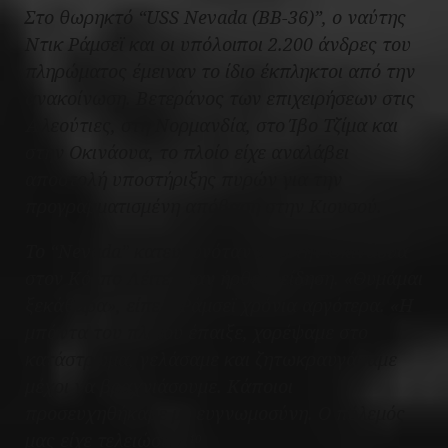
Στο θωρηκτό “USS Nevada (ΒΒ-36)”, ο ναύτης
Ντικ Ράμσεϊ και οι υπόλοιποι 2.200 άνδρες του
πληρώματος έμειναν το ίδιο έκπληκτοι από την
ανακοίνωση. Βετεράνος των επιχειρήσεων στις
Αλεούτιες, στη Νορμανδία, στο Ίβο Τζίμα και
στην Οκινάουα, το πλοίο είχε αναλάβει
αποστολή υποστήριξης πυρών για την
προγραμματισμένη απόβαση στην Κιουσού.
To “
Nevada
” κατευθυνόταν από την Οκινάουα
στον Κόλπο Λέιτε όταν ήρθε η είδηση. «Θυμάμαι
ξεκάθαρα», είπε ο Ράμσεϊ χρόνια αργότερα. «Η
μπάντα του πλοίου έπαιξε, χορέψαμε στο
κατάστρωμα, γελάσαμε και ζητωκραυγάσαμε
μέχρι να βραχνιάσουμε. Κάποιοι
προσευχηθήκαμε με ευγνωμοσύνη. Ο πόλεμός
μας είχε τελειώσει».
10