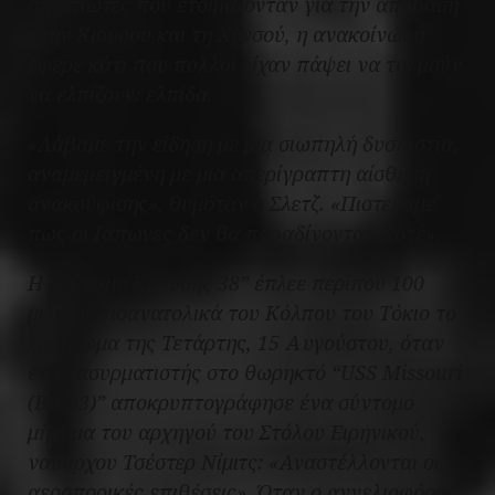
στρατιώτες που ετοιμάζονταν για την απόβαση
στην Κιουσού και τη Χονσού, η ανακοίνωση
έφερε κάτι που πολλοί είχαν πάψει να τολμούν
να ελπίζουν: ελπίδα.
«Λάβαμε την είδηση με μια σιωπηλή δυσπιστία,
αναμεμειγμένη με μια απερίγραπτη αίσθηση
ανακούφισης», θυμόταν ο Σλετζ. «Πιστεύαμε
πως οι Ιάπωνες δεν θα παραδίνονταν ποτέ».
Η “Δύναμη Κρούσης 38” έπλεε περίπου 100
μιλιά νοτιοανατολικά του Κόλπου του Τόκιο το
ξημέρωμα της Τετάρτης, 15 Αυγούστου, όταν
ένας ασυρματιστής στο θωρηκτό “USS Missouri
(ΒΒ-63)” αποκρυπτογράφησε ένα σύντομο
μήνυμα του αρχηγού του Στόλου Ειρηνικού,
ναυάρχου Τσέστερ Νίμιτς: «Αναστέλλονται οι
αεροπορικές επιθέσεις». Όταν ο αγγελιοφόρος