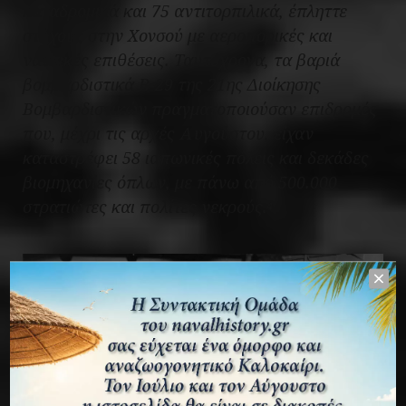
καταδρομικά και 75 αντιτορπιλικά, έπληττε
στόχους στην Χονσού με αεροπορικές και
ναυτικές επιθέσεις. Ταυτόχρονα, τα βαριά
βομβαρδιστικά Β-29 της 21ης Διοίκησης
Βομβαρδιστικών πραγματοποιούσαν επιδρομές
που, μέχρι τις αρχές Αυγούστου, είχαν
καταστρέφει 58 ιαπωνικές πόλεις και δεκάδες
βιομηχανίες όπλων, με πάνω από 500.000
στρατιώτες και πολίτες νεκρούς.
4