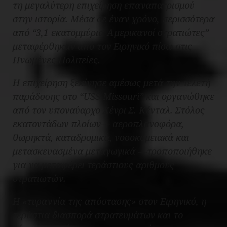
τη μεγαλύτερη επιχείρηση επαναπατρισμού
στην ιστορία. Μέσα σε έναν χρόνο, περισσότερα
από “3,1 εκατομμύρια Αμερικανοί στρατιώτες”
μεταφέρθηκαν από τον Ειρηνικό πίσω στις
Ηνωμένες Πολιτείες.
Η επιχείρηση ξεκίνησε αμέσως μετά την τελετή
παράδοσης στο “USS Missouri” και οργανώθηκε
από τον υποναύαρχο Χένρι Σ. Κένταλ. Στόλος
εκατοντάδων πλοίων— αεροπλανοφόρα,
θωρηκτά, καταδρομικά, νοσοκομειακά και
μετασκευασμένα μεταγωγικά —τροποποιήθηκε
για να μεταφέρει τεράστιους αριθμούς
στρατιωτών.
Η «τυραννία της απόστασης» στον Ειρηνικό, η
τεράστια διασπορά στρατευμάτων και το