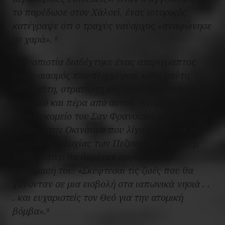
το παρέδωσε στον Χάλσεϊ, ένας ιστορικός
κατέγραψε ότι ο τραχύς ναύαρχος «αναφώνησε
με χαρά».
8
Η δυσπιστία διαδέχτηκε ένας απερίγραπτος
ενθουσιασμός που πλημμύρισε κάθε ναύτη,
πεζοναύτη, στρατιώτη και αεροπόρο στον
Ειρηνικό και πέρα από αυτόν. Αναρρώνοντας
σε νοσοκομείο του Σαν Φρανσίσκο από τραύμα
οβίδας στην Οκινάουα που λίγο έλειψε να τον
σκοτώσει, ο λοχίας των Πεζοναυτών Ουίλιαμ
Μάντσεστερ θα θυμόταν αργότερα την
αντίδρασή του: «Σκέφτεσαι τις ζωές που θα
χάνονταν σε μια εισβολή στα ιαπωνικά νησιά . .
. και ευχαριστείς τον Θεό για την ατομική
βόμβα».
9