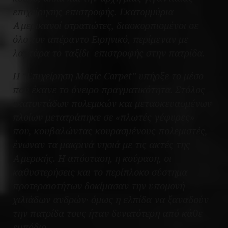
επιχείρησης επιστροφής. Εκατομμύρια
Αμερικανοί στρατιώτες, διασκορπισμένοι σε
όλο τον απέραντο Ειρηνικό, περίμεναν με
λαχτάρα το ταξίδι επιστροφής στην πατρίδα.
Η “Επιχείρηση Magic Carpet” υπήρξε το μέσο
που έκανε το όνειρο πραγματικότητα. Στόλος
εκατοντάδων πολεμικών και μετασκευασμένων
πλοίων μετατράπηκε σε «πλωτές γέφυρες»
που, κουβαλώντας κουρασμένους πολεμιστές,
ένωναν τα μακρινά νησιά με τις ακτές της
Αμερικής. Η απόσταση, η κούραση, οι
καθυστερήσεις και το περίπλοκο σύστημα
προτεραιοτήτων δοκίμασαν την υπομονή
χιλιάδων ανδρών· όμως η ελπίδα να ξαναδούν
την πατρίδα τους ήταν δυνατότερη από κάθε
εμπόδιο.