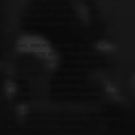
Όταν οι μάχες τελείωσαν στις 22 Ιουνίου, είχαν
απομείνει μόνο 50, εκ των οποίων μόλις 26
ήταν από τους αρχικούς που είχαν
αποβιβαστεί.
Κι όμως, εκείνο το πρωινό, δεν ήταν οι
αναμνήσεις της φρίκης που μόλις είχε λήξει
αυτές που βασάνιζαν τα εκατομμύρια των
Αμερικανών στρατιωτών που περιπολούσαν
ακόμη στη Χερσόνησο Ορόκου, στα πλοία στα
ανοιχτά ή σε απομακρυσμένες βάσεις σε όλο
τον Ειρηνικό. Ένα ακόμη πιο εφιαλτικό σενάριο
τούς απασχολούσε: η προετοιμασία για την
“Επιχείρηση Downfall”, την επερχόμενη
εισβολή στα ιαπωνικά νησιά. Μια επιχείρηση
που προμήνυε βέβαιο θάνατο.