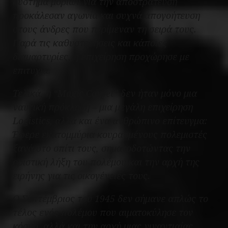
σύστημα μορίων για την αποστράτευση
προκάλεσαν αγωνία και συχνά απογοήτευση
στους άνδρες που περίμεναν τη σειρά τους.
Παρά τις καθυστερήσεις και κάποιες
διαμαρτυρίες, η επιχείρηση προχώρησε με
επιτυχία.
Τελικά, η “Magic Carpet” δεν ήταν μόνο μια
ναυτική πρόκληση – μια μεγάλη επιχείρηση
Logistics, αλλά και ένα ανθρώπινο επίτευγμα:
Έφερε εκατομμύρια κουρασμένους πολεμιστές
ξανά στο σπίτι τους, σηματοδοτώντας την
οριστική λήξη του πολέμου και την αρχή της
ειρήνης για τις οικογένειές τους.
Ο Σεπτέμβριος του 1945 δεν σήμανε απλώς το
τέλος ενός πολέμου που αιματοκύλησε τον
κόσμο, αλλά και την αρχή μιας γιγαντιαίας