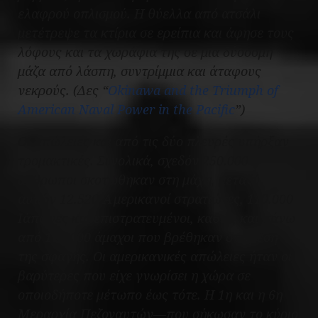
ελαφρού οπλισμού. Η θύελλα από ατσάλι
μετέτρεψε τα κτίρια σε ερείπια και άφησε τους
λόφους και τα χωράφια της σε μια δύσοσμη
μάζα από λάσπη, συντρίμμια και άταφους
νεκρούς. (Δες “
Okinawa and the Triumph of
American Naval Power in the Pacific
”)
Οι απώλειες και από τις δύο πλευρές υπήρξαν
τρομακτικές. Συνολικά, σχεδόν 250.000
άνθρωποι σκοτώθηκαν στη μάχη, μεταξύ
αυτών 12.520 Αμερικανοί στρατιώτες, 110.000
Ιάπωνες και επιστρατευμένοι, καθώς και πάνω
από 100.000 άμαχοι που βρέθηκαν στη μέση
της σφαγής. Οι αμερικανικές απώλειες ήταν οι
βαρύτερες που είχε γνωρίσει η χώρα σε
οποιοδήποτε μέτωπο έως τότε. Η 1η και η 6η
Μεραρχία Πεζοναυτών—που σήκωσαν το κύριο