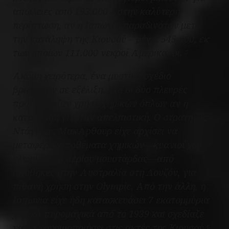
απώλειες από 193.000 – στην καλύτερη
περίπτωση, αν η Ιαπωνία παραδινόταν μετά
την κατάληψη της Κιουσού – μέχρι 545.500, εκ
των οποίων 111.000 νεκροί Αμερικανοί.
5
Ακόμη χειρότερα, ένα μυστικό σχέδιο
βρισκόταν σε εξέλιξη. Και οι δύο πλευρές
προετοίμαζαν χρήση χημικών όπλων αν η
κατάσταση γινόταν απελπιστική. Ο στρατηγός
Ντάγκλας ΜακΑρθουρ είχε αρχίσει να
μεταφέρει αποθέματα χημικών—κυανιούχου
χλωρίου και αερίου μουστάρδας—από
αποθήκες στην Αυστραλία στη Λουζόν, για
πιθανή χρήση στην Olympic. Από την άλλη, η
Ιαπωνία είχε ήδη κατασκευάσει 7 εκατομμύρια
χημικά πυρομαχικά από το 1939 και σχεδίαζε
να τα χρησιμοποιήσει στις ακτές της Κιουσού.
6