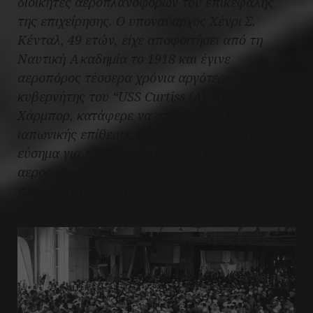
διοικητές αεροπλανοφόρων του επικεφαλής
της επιχείρησης. Ο υποναύαρχος Χένρι Σ.
Κένταλ, 49 ετών, είχε αποφοιτήσει από τη
Ναυτική Ακαδημία το 1918 και έγινε
αεροπόρος τέσσερα χρόνια αργότερα. Ως
κυβερνήτης του “USS Curtiss (AV-4)” στο Περλ
Χάρμπορ, κατάφερε να αποπλεύσει εν μέσω της
ιαπωνικής επίθεσης και του αποδόθηκαν
εύσημα για την κατάρριψη ενός πολεμικού
αεροσκάφους που συνετρίβη τελικά πάνω στο
πλοίο, σκοτώνοντας 19 μέλη του πληρώματος.
13