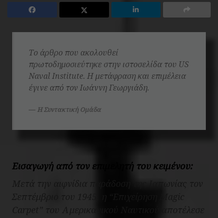
Το άρθρο που ακολουθεί
πρωτοδημοσιεύτηκε στην ιστοσελίδα του US
Naval Institute. Η μετάφραση και επιμέλεια
έγινε από τον Ιωάννη Γεωργιάδη.
Η Συντακτική Ομάδα
Εισαγωγή από τον επιμελητή του κειμένου:
Μετά την αιφνίδια παράδοση της Ιαπωνίας τον
Σεπτέμβριο του 1945, η “Επιχείρηση Magic
Carpet” του Αμερικανικού Ναυτικού αποτέλεσε