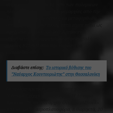
συγκροτούνταν από το 90% των πολεμικών
πλοίων του Ναυτικού. Έξι μεραρχίες από την
Ευρώπη είχαν ήδη εντολή να μεταφερθούν
στον Ειρηνικό, ενώ άλλες επτά είχαν τεθεί ως
εφεδρεία. Σχεδόν 700.000 Αμερικανοί
στρατιώτες θα συμμετείχαν στην εισβολή, με
άλλους 872.000 από την Ευρώπη να
ακολουθούν.
3
Διαβάστε επίσης:
To ιστορικό βύθισης του
"Ναύαρχος Κουντουριώτης" στην Θεσσαλονίκη
Οι προκαταρκτικές συγκρούσεις για την
“Olympic” είχαν ήδη ξεκινήσει. Η Δύναμη
Κρούσης 38 του ναυάρχου Ουίλιαμ «Μπουλ»
Χάλσεϊ, με 17 αεροπλανοφόρα, 8 θωρηκτά, 20