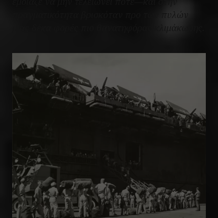
έμοιαζε να μην τελειώνει ποτέ—και στην
πραγματικότητα βρισκόταν προ των πυλών
μιας δέκα φορές πιο θανατηφόρας κλιμάκωσης.