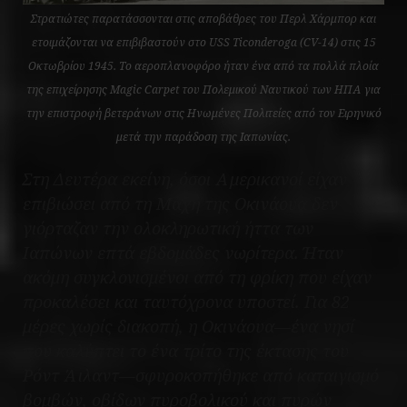
Στρατιώτες παρατάσσονται στις αποβάθρες του Περλ Χάρμπορ και
ετοιμάζονται να επιβιβαστούν στο USS Ticonderoga (CV-14) στις 15
Οκτωβρίου 1945. Το αεροπλανοφόρο ήταν ένα από τα πολλά πλοία
της επιχείρησης Magic Carpet του Πολεμικού Ναυτικού των ΗΠΑ για
την επιστροφή βετεράνων στις Ηνωμένες Πολιτείες από τον Ειρηνικό
μετά την παράδοση της Ιαπωνίας.
Στη Δευτέρα εκείνη, όσοι Αμερικανοί είχαν
επιβιώσει από τη Μάχη της Οκινάουα δεν
γιόρταζαν την ολοκληρωτική ήττα των
Ιαπώνων επτά εβδομάδες νωρίτερα. Ήταν
ακόμη συγκλονισμένοι από τη φρίκη που είχαν
προκαλέσει και ταυτόχρονα υποστεί. Για 82
μέρες χωρίς διακοπή, η Οκινάουα—ένα νησί
που καλύπτει το ένα τρίτο της έκτασης του
Ρόντ Άιλαντ—σφυροκοπήθηκε από καταιγισμό
βομβών, οβίδων πυροβολικού και πυρών