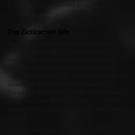
Κι έπειτα ήρθε η θαυμαστή λύτρωση.
Ένα Εκπληκτικό Νέο
Θεατές και φωτογράφοι συνωστίζονται στην
υπερκατασκευή του USS Missouri για να
παρακολουθήσουν την επίσημη τελετή που
σηματοδότησε την παράδοση της Ιαπωνίας,
στις 2 Σεπτεμβρίου 1945. Σχεδόν το ένα πέμπτο
ολόκληρου του Πολεμικού Ναυτικού των
Ηνωμένων Πολιτειών βρισκόταν στον Ειρηνικό,
και η επιστροφή όλων στην πατρίδα επρόκειτο
να αποτελέσει ένα τεράστιο εγχείρημα. Εθνικά
Αρχεία
Αργά το απόγευμα της 6ης Αυγούστου, η