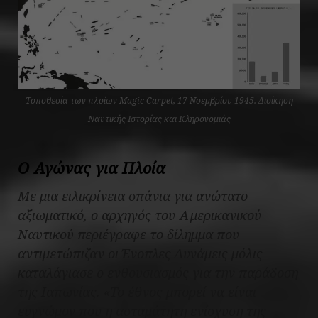
Τοποθεσία των πλοίων Magic Carpet, 17 Νοεμβρίου 1945. Διοίκηση
Ναυτικής Ιστορίας και Κληρονομιάς
Ο Αγώνας για Πλοία
Με μια ειλικρίνεια σπάνια για ανώτατο
αξιωματικό, ο αρχηγός του Αμερικανικού
Ναυτικού περιέγραφε το δίλημμα που
αντιμετώπιζαν οι Ένοπλες Δυνάμεις μόλις
καταλάγιασε ο ενθουσιασμός για την παράδοση
της Ιαπωνίας. «Το έθνος μπορεί να είναι
ευγνώμον που η ασταμάτητη ενίσχυση της