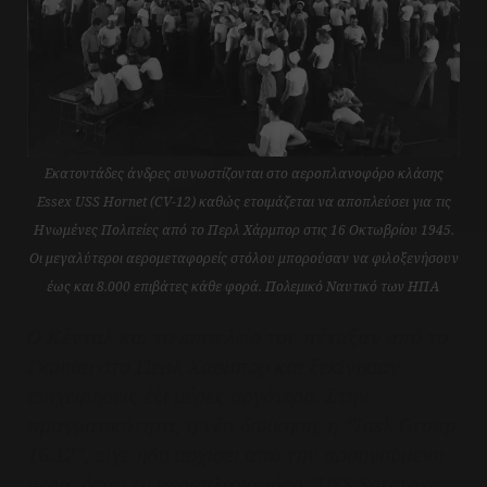
Εκατοντάδες άνδρες συνωστίζονται στο αεροπλανοφόρο κλάσης
Essex USS Hornet (CV-12) καθώς ετοιμάζεται να αποπλεύσει για τις
Ηνωμένες Πολιτείες από το Περλ Χάρμπορ στις 16 Οκτωβρίου 1945.
Οι μεγαλύτεροι αερομεταφορείς στόλου μπορούσαν να φιλοξενήσουν
έως και 8.000 επιβάτες κάθε φορά. Πολεμικό Ναυτικό των ΗΠΑ
Ο Κένταλ και το επιτελείο του πέταξαν από το
Γκουάμ στο Περλ Χάρμπορ και ξεκίνησαν
επιχειρήσεις έξι μέρες αργότερα. Στην
πραγματικότητα, η νέα διοίκηση, η “Task Group
16.12”, είχε ήδη αρχίσει από την προηγούμενη
μέρα, όταν το αεροπλανοφόρο “USS Saratoga