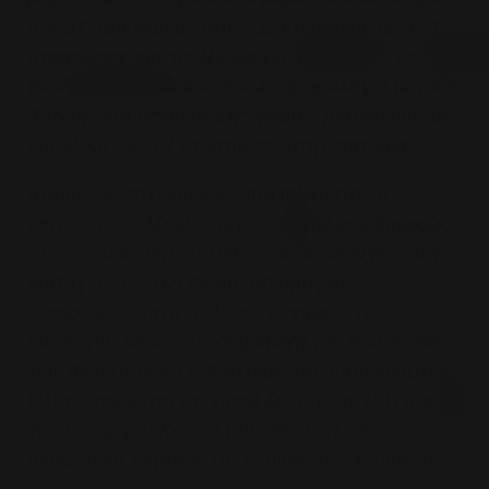
(CV-3)” απέπλευσε στις 9 Σεπτεμβρίου με 3.712
στρατιώτες για τις Ηνωμένες Πολιτείες. Το
πλοίο αυτό θα έκανε πολλά δρομολόγια μεταξύ
Χαβάης και ηπειρωτικής χώρας, μεταφέροντας
συνολικά 29.204 στρατιώτες στην πατρίδα.
Καθώς οι επιχειρήσεις επεκτείνονταν, η
επιχείρηση “Magic Carpet” μεγάλωνε διαρκώς.
Στις 15 Δεκεμβρίου 1945, ο Κένταλ είχε υπό τις
διαταγές του 369 πλοία, αριθμός που
ξεπερνούσε κατά πολύ τις δυνάμεις του
ναυάρχου Σπρουάνς στη Μάχη της Θάλασσας
των Φιλιππίνων (139 πλοία), του υποναυάρχου
Όλντεντορφ στη Στενωπό Σουριγκάο (81) και
του ναυάρχου Χάλσεϊ (3ος στόλος) στο
ακρωτήριο Ενγκανό (65). ανοικτά της Luson
14