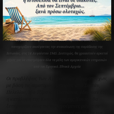
Τα μέλη του πληρώματος του USS Bougainville (CVE-100)
πανηγυρίζουν ακούγοντας την ανακοίνωση της παράδοσης της
Ιαπωνίας, στις 14 Αυγούστου 1945. Δυστυχώς, θα χρειαστούν αρκετοί
μήνες για να επιστρέψουν όλα τα μέλη των αμερικανικών υπηρεσιών
από τον Ειρηνικό. Εθνικά Αρχεία
Οι προβλέψεις των Αμερικανών αξιωματούχων,
με βάση τις αιματηρές εμπειρίες από Σαϊπάν,
Πελελίου, Ίβο Τζίμα και Οκινάουα, έδειχναν ότι
η κατάληψη της Κιουσού και της Χονσού θα
ξεπερνούσε όλες τις προηγούμενες μάχες σε
κόστος και αίμα. Οι υπολογισμοί μιλούσαν για