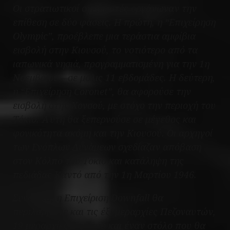
Οι στρατιωτικοί σχεδιαστές οργάνωναν την
επίθεση σε δύο φάσεις. Η πρώτη, η “Επιχείρηση
Olympic”, προέβλεπε μια τεράστια αμφίβια
εισβολή στην Κιουσού, το νοτιότερο από τα
ιαπωνικά νησιά, προγραμματισμένη για την 1η
Νοεμβρίου—σε μόλις 11 εβδομάδες. Η δεύτερη,
η “Επιχείρηση Coronet”, θα αφορούσε την
εισβολή στην Χονσού, με στόχο την περιοχή του
Τόκιο. Αυτή θα ξεπερνούσε σε μέγεθος και
φονικότητα ακόμη και την Κιουσού. Οι αρχηγοί
των Ενόπλων Δυνάμεων σχεδίαζαν απόβαση
στον Κόλπο του Τόκιο και κατάληψη της
πεδιάδας Καντό από την 1η Μαρτίου 1946.
Συνολικά, η Επιχείριση Downfall θα
περιλάμβανε και τις έξι μεραρχίες Πεζοναυτών,
19 μεραρχίες Στρατού και έναν στόλο που θα