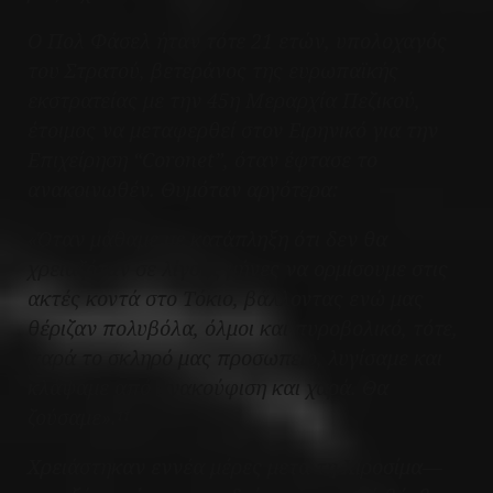
Ο Πολ Φάσελ ήταν τότε 21 ετών, υπολοχαγός
του Στρατού, βετεράνος της ευρωπαϊκής
εκστρατείας με την 45η Μεραρχία Πεζικού,
έτοιμος να μεταφερθεί στον Ειρηνικό για την
Επιχείρηση “Coronet”, όταν έφτασε το
ανακοινωθέν. Θυμόταν αργότερα:
«Όταν μάθαμε με κατάπληξη ότι δεν θα
χρειαζόταν σε λίγους μήνες να ορμίσουμε στις
ακτές κοντά στο Τόκιο, βάλλοντας ενώ μας
θέριζαν πολυβόλα, όλμοι και πυροβολικό, τότε,
παρά το σκληρό μας προσωπείο, λυγίσαμε και
κλάψαμε από ανακούφιση και χαρά. Θα
ζούσαμε».
11
Χρειάστηκαν εννέα μέρες μετά τη Χιροσίμα—