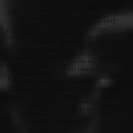
Για τους Πεζοναύτες που είχαν επιβιώσει από
το Ίβο Τζίμα και την Οκινάουα, η προοπτική
μιας νέας απόβασης στα ιαπωνικά νησιά
φάνταζε εφιαλτική. Ο Σλετζ θυμόταν αργότερα
ότι, στις ενημερώσεις της μονάδας του για την
αποστολή στην “Coronet”—την κατάληψη της
βάσης του Αυτοκρατορικού Ναυτικού στη
Γιοκοσούκα—οι αξιωματικοί προειδοποιούσαν
για ισχυρά οχυρωμένες παραλίες, σπηλιές,
τούνελ και σμήνη από ιαπωνικές
τορπιλακάτους αυτοκτονίας. Ελάχιστοι
Πεζοναύτες από τα πρώτα κύματα θα έφταναν
ζωντανοί στην ακτή. «Η μονάδα μου ήταν
προγραμματισμένη να αποβιβαστεί στο πρώτο
και δεύτερο κύμα», είπε.
7