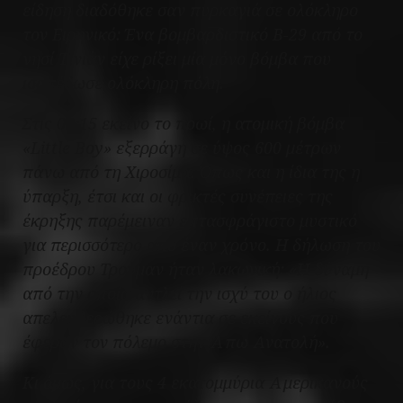
είδηση διαδόθηκε σαν πυρκαγιά σε ολόκληρο
τον Ειρηνικό: Ένα βομβαρδιστικό Β-29 από το
νησί Τινιάν είχε ρίξει μία μόνο βόμβα που
ισοπέδωσε ολόκληρη πόλη.
Στις 08:15 εκείνο το πρωί, η ατομική βόμβα
«Little Boy» εξερράγη σε ύψος 600 μέτρων
πάνω από τη Χιροσίμα. Όπως και η ίδια της η
ύπαρξη, έτσι και οι φρικτές συνέπειες της
έκρηξης παρέμειναν επτασφράγιστο μυστικό
για περισσότερο από έναν χρόνο. Η δήλωση του
προέδρου Τρούμαν ήταν λακωνική: «Η δύναμη
από την οποία αντλεί την ισχύ του ο ήλιος
απελευθερώθηκε ενάντια σε εκείνους που
έφεραν τον πόλεμο στην Άπω Ανατολή».
Κι όμως, για τους 4 εκατομμύρια Αμερικανούς