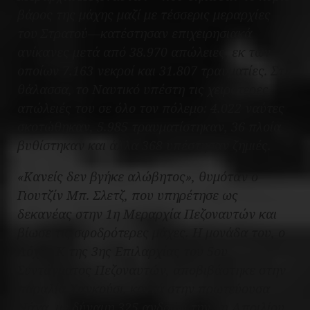
βάρος της μάχης μαζί με τέσσερις μεραρχίες
του Στρατού—κατέστησαν επιχειρησιακά
ανίκανες μετά από 38.970 απώλειες, εκ των
οποίων 7.163 νεκροί και 31.807 τραυματίες. Στη
θάλασσα, το Ναυτικό υπέστη τις χειρότερες
απώλειές του σε όλο τον πόλεμο: 4.022 ναύτες
σκοτώθηκαν, 5.985 τραυματίστηκαν, 36 πλοία
βυθίστηκαν και άλλα 368 υπέστησαν ζημιές.
«Κανείς δεν βγήκε αλώβητος», θυμόταν ο
Γιουτζίν Μπ. Σλετζ, που υπηρέτησε ως
δεκανέας στην 1η Μεραρχία Πεζοναυτών και
βίωσε τις σφοδρότερες μάχες. Η μονάδα του, ο
Λόχος Κ της 3ης Επιλαρχίας του 5ου
Συντάγματος Πεζοναυτών, αποβιβάστηκε στην
παραλία Χαγκούσι, κοντά στην πρωτεύουσα
Νάχα, με δύναμη 325 ανδρών την 1η Απριλίου.