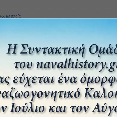
αζλ με πλοία
ia – Η πρώτη μάχη μεταξύ σιδερένιων πλοίων
r vs CSS Virginia – Η
Ο ατυχής Ναύαρχος Byng
η μεταξύ σιδερένιων
5 Ιουνίου 2025
κεμβρίου 2025