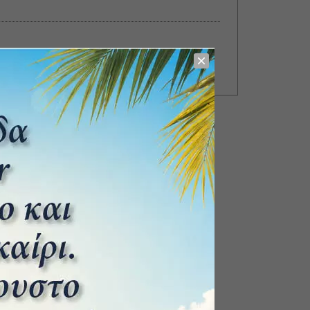
Η πτώση της Αμβέρσας στον Α’
Παγκόσμιο Πόλεμο – Ο αγώνας
προς τη θάλασσα.
8 Μαΐου 2025