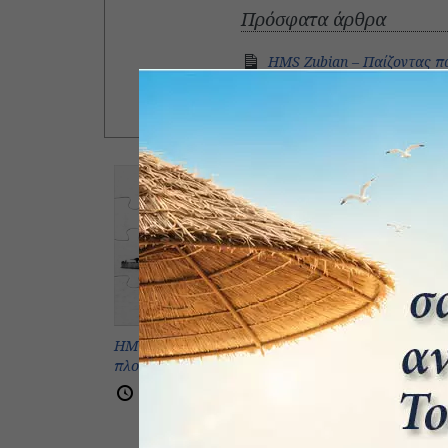
Πρόσφατα άρθρα
HMS Zubian – Παίζοντας π
USS Monitor vs CSS Virgin
Ο ατυχής Ναύαρχος Byng
USS Monito
πρώτη μάχ
πλοίων
HMS Zubian – Παίζοντας παζλ με
12 Δε
πλοία
21 Ιανουαρίου 2026