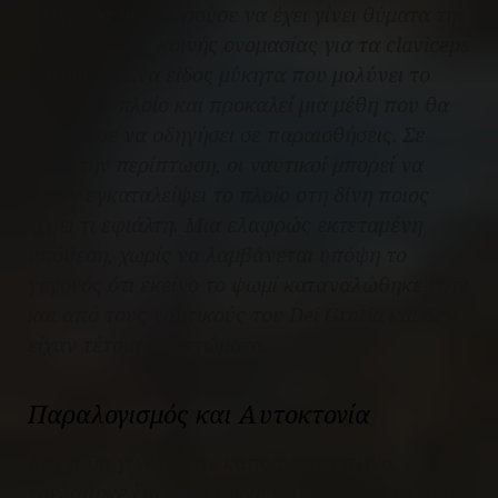
πλήρωμα θα μπορούσε να έχει γίνει θύματα της
ερυσίβης, της κοινής ονομασίας για τα claviceps
purpurea. Ένα είδος μύκητα που μολύνει το
ψωμί στο πλοίο και προκαλεί μια μέθη που θα
μπορούσε να οδηγήσει σε παραισθήσεις. Σε
αυτή την περίπτωση, οι ναυτικοί μπορεί να
έχουν εγκαταλείψει το πλοίο στη δίνη ποιος
ξέρει τι εφιάλτη. Μια ελαφρώς εκτεταμένη
υπόθεση, χωρίς να λαμβάνεται υπόψη το
γεγονός ότι εκείνο το ψωμί καταναλώθηκε τότε
και από τους ναυτικούς του
Dei Gratia
και δεν
είχαν τέτοια συμπτώματα.
Παραλογισμός και Αυτοκτονία
Και τι θα γινόταν αν κάποιος στο πλοίο
τρελάθηκε ξαφνικά χωρίς να έχει νοσήσει από