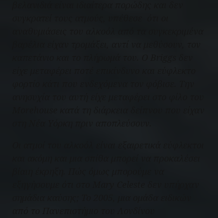
βελανιδιά είναι ιδιαίτερα πορώδης και δεν
συγκρατεί τους ατμούς, υπέθεσε ότι οι
αναθυμιάσεις του αλκοόλ από τα συγκεκριμένα
βαρέλια είχαν τρομάξει, αντί να μεθύσουν, τον
καπετάνιο και το πλήρωμά του. Ο Briggs δεν
είχε μεταφέρει ποτέ επικίνδυνο και εύφλεκτο
φορτίο κάτι που ενδεχόμενα τον φόβισε. Την
ανησυχία του αυτή είχε μεταφέρει στο φίλο του
Morehouse κατά τη διάρκεια δείπνου που είχαν
στη Νέα Υόρκη πριν αποπλεύσουν.
Οι ατμοί του αλκοόλ είναι εξαιρετικά εύφλεκτοι
και ακόμη και μια σπίθα μπορεί να προκαλέσει
βίαιη έκρηξη. Πώς όμως μπορούμε να
εξηγήσουμε ότι στο
Mary Celeste
δεν υπήρχαν
σημάδια καύσης; Το 2005, μια ομάδα ειδικών
από το Πανεπιστήμιο του Λονδίνου