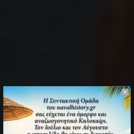
ότι ο Morehouse και το υπόλοιπο πλήρωμα
του
Dei Gratia
έκρυβαν κάτι – σκέφτηκε ότι
το
Mary Celeste
πρέπει να είχε βρεθεί σε μια
πιο ανατολική τοποθεσία και ότι είχαν
«φροντίσει» το ημερολόγιο του πλοίου για να
το καλύψουν, αποκλείοντας το ενδεχόμενο
ότι θα μπορούσε να έχει παρασυρθεί τόσο
μακριά ενώ ήταν μη επανδρωμένο.
Η περίεργη θεωρία του Flood άρχισε να
καταρρέει όταν μια επιστημονική ανάλυση
των λεκέδων στο σπαθί και άλλων σημείων
στο πλοίο απέδειξε ότι δεν ήταν αίμα.
Επιπλέον, μια έκθεση που ανατέθηκε από τον
Αμερικανό πρόξενο στο Γιβραλτάρ έφερε