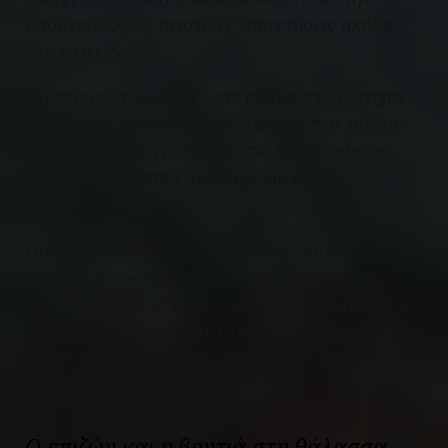
υπόθεση. Όμως πειστικές απαντήσεις ακόμα
δεν είχαν δοθεί.
Για περισσότερο από έναν αιώνα, το ερώτημα
στοίχειωνε ιστορικούς και λάτρεις των μύθων
της θάλασσας. Τι συνέβη στο
Mary Celeste
;
Πως εξαφανίστηκε το πλήρωμα και οι
επιβαίνοντες;
Πολλοί συγγραφείς, ειδικοί στις ναυτικές
ιστορίες και «ντετέκτιβ του μυστηρίου»
προσπάθησαν να απαντήσουν στο ερώτημα: τι
θα μπορούσε να ωθήσει το πλήρωμα να
εγκαταλείψει το
Mary Celeste
στον ανοιχτό
ωκεανό;
Ο επιζών και η βουτιά στη θάλασσα