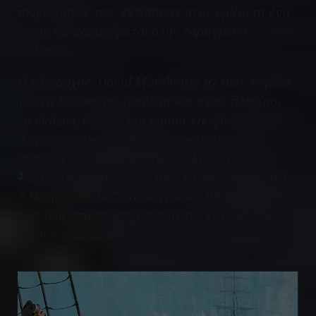
πληρώματός του εντόπισαν στον ορίζοντα ένα
πλοίο να παρασύρεται στην ταραγμένη
θάλασσα.
Ο πλοίαρχος David Morehouse άλλαξε πορεία
για να προσφέρει βοήθεια και αφού πλησίασε
το σκάφος έστειλε μια ομάδα νηοψίας.
Αιφνιδιάστηκε όταν διαπίστωσε ότι το
ακυβέρνητο σκάφος ήταν το
Mary Celeste
που είχε αποπλεύσει από τη Νέα Υόρκη στις
2
7 Νοεμβρίου 1872 και κανονικά θα έπρεπε να
είχε ήδη φτάσει στη Γένοβα της Ιταλίας που
ήταν ο προορισμός του.