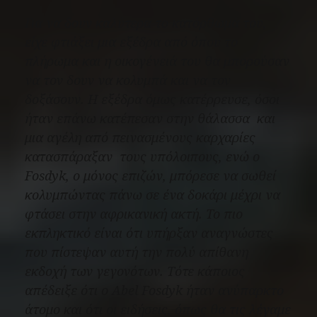
Για να δουν καλύτερα το κατόρθωμά του,
είχε φτιάξει μια εξέδρα από όπου το
πλήρωμα και η οικογένειά του θα μπορούσαν
να τον δουν να κολυμπά και να τον
δοξάσουν. Η εξέδρα όμως κατέρρευσε, όσοι
ήταν επάνω κατέπεσαν στην θάλασσα και
μια αγέλη από πεινασμένους καρχαρίες
κατασπάραξαν τους υπόλοιπους, ενώ ο
Fosdyk, ο μόνος επιζών, μπόρεσε να σωθεί
κολυμπώντας πάνω σε ένα δοκάρι μέχρι να
φτάσει στην αφρικανική ακτή. Το πιο
εκπληκτικό είναι ότι υπήρξαν αναγνώστες
που πίστεψαν αυτή την πολύ απίθανη
εκδοχή των γεγονότων. Τότε κάποιος
απέδειξε ότι ο Abel Fosdyk ήταν ανύπαρκτο
άτομο και ότι οι ειδήσεις, όπως θα τις λέγαμε