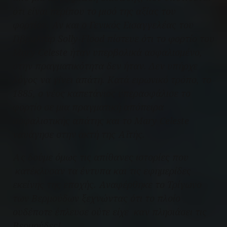
ότι είναι περίπου το μισό της αξίας του
φορτίου. Αν και ο Γενικός Εισαγγελέας του
Γιβραλτάρ Solly-Flood πίστευε ότι το φορτίο του
Mary Celeste
ήταν υπερβολικά ασφαλισμένο,
στην πραγματικότητα δεν ήταν. Δεν υπήρχε
λόγος να γίνει απάτη. Κατά ειρωνικό τρόπο, το
1885, ο νέος καπετάνιος υπερασφάλισε το
φορτίο σε μια πραγματική απόπειρα
ασφαλιστικής απάτης και το
Mary Celeste
ναυάγησε στην ακτή της Αϊτής.
Ας δούμε όμως τις απίθανες ιστορίες που
κατέκλυσαν τα έντυπα και τις εφημερίδες
εκείνης της εποχής. Αναφέρθηκε το Τρίγωνο
των Βερμούδων ξεχνώντας ότι το πλοίο
ουδέποτε έπλευσε ούτε είχε καν πλησιάσει τις
Βερμούδες!