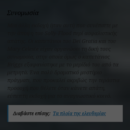
Συνομωσία
Μια άλλη εκδοχή ήταν αυτή που συνέπιπτε με
την άποψη του Solly-Flood περί ασφαλιστικής
απάτης. Οι καπετάνιοι του
Dei Gratia
και του
Mary Celeste
είχαν οργανώσει τη δική τους
συνωμοσία, στην οποία όμως ο καπετάνιος
Briggs εξαφανίστηκε με το μερίδιό του από τα
μετρητά. Ένα πολύ δραματικό μυστήριο
πράγματι, που προκαλεί ακριβώς την τεράστια
προσοχή που θέλετε όταν κάνετε απάτη,
εύπεπτη εκδοχή για το αναγνωστικό κοινό.
Διαβάστε επίσης:
Τα πλοία της ελευθερίας