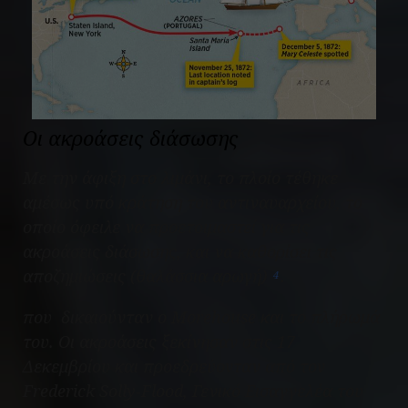
Οι ακροάσεις διάσωσης
Με την άφιξη στο λιμάνι, το πλοίο τέθηκε
αμέσως υπό κράτηση του αντιναυαρχείου, το
οποίο όφειλε να προετοιμαστεί για τις
ακροάσεις διάσωσης, και να καθορίσει τις
αποζημιώσεις (θαλάσσια αρωγή)
.
4
που δικαιούνταν ο Morehouse και το πλήρωμά
του. Οι ακροάσεις ξεκίνησαν στις 17
Δεκεμβρίου και προεδρεύονταν από τον
Frederick Solly-Flood, Γενικό Εισαγγελέα του