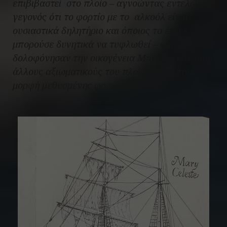
επιβιβαστεί στο πλοίο – αγνοώντας εντελώς το
γεγονός ότι το φορτίο με το αλκοόλ είναι
ουσιαστικά δηλητήριο και όποιος το έπινε
μπορούσε δυνητικά να τυφλωθεί – και
δολοφόνησαν την οικογένεια Μπριγκς και τους
άλλους αξιωματικούς του πλοίου σε κάποια
μορφή μεθυσμένης φρενίτιδας.