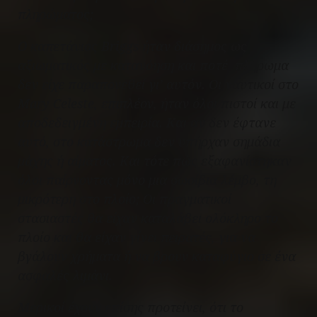
πληρώματος;
Ο καπετάνιος Briggs ήταν διάσημος ως
αξιωματικός με κατανόηση και ποτέ πλήρωμα
δεν είχε παραπονεθεί γι’ αυτόν. Οι ναυτικοί στο
Mary Celeste
, επιπλέον, ήταν όλοι πιστοί και με
αποδεδειγμένη εμπειρία. Και αν δεν έφτανε
αυτό, στο κατάστρωμα δεν υπήρχαν σημάδια
μάχης ή αίματος. Και τότε πώς εξαφανίστηκαν
όλοι παίρνοντας μόνο μια σωσίβια λέμβο, τη
μικρότερη στο πλοίο; Οι πραγματικοί
στασιαστές θα είχαν καταλάβει ολόκληρο το
πλοίο και θα είχαν γίνει πειρατές, για να
βγάλουν χρήματα ή να βρουν καταφύγιο σε ένα
ασφαλές λιμάνι.
Μερικοί έχουν επίσης προτείνει, ότι το