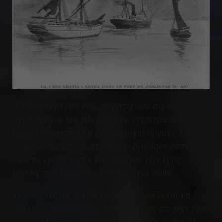
Από την έρευνά του, παρατήρησε σημάδια
στην πλώρη του πλοίου που συμπέρανε ότι
ήταν κοψίματα από ένα αιχμηρό όργανο και
ανακάλυψε ότι το σπαθί που βρέθηκε κάτω
από το κρεβάτι του καπετάνιου είχε ίχνη
ουσίας που θα μπορούσε να είναι αίμα.
Τελικά, τόνισε ότι το πλοίο δεν φαίνεται να
έπλεε σε κακοκαιρία, αναφέροντας ότι είχε βρει
ένα φιαλίδιο με λάδι ραπτομηχανής όρθιο (!),