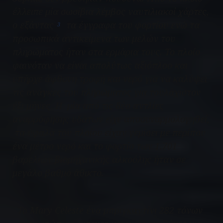
έλλειπε μία σωσίβια λέμβος ναυτιλιακοί χάρτες,
ο εξάντας
τα έγγραφα του φορτίου ενώ τα
3
προσωπικά αντικείμενα των μελών του
πληρώματος ήταν στα ερμάρια τους. Το πλοίο
φαινόταν να είναι απολύτως αξιόπλοο και
υπήρχε άφθονη τροφή και νερό για να καλύψει
τις ανάγκες του πληρώματος για τουλάχιστον
έξι μήνες. Η μία από τις δύο αντλίες
αναρρόφησης υδάτων είχε αποσυναρμολογηθεί,
τα ύφαλα του πλοίου είχαν γεμίσει με περίπου
ένα μέτρο νερό και το φορτίο των 1.701
βαρελιών βιομηχανικής αλκοόλης ήταν σε
μεγάλο βαθμό άθικτο.
Το
Mary
Celeste
ένα μπριγκαντίνι 282 τόνων