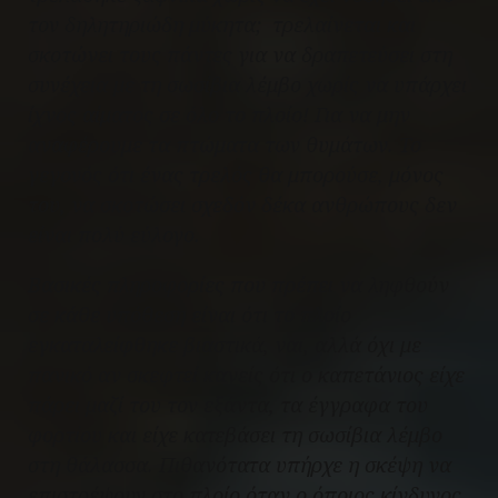
τον δηλητηριώδη μύκητα; τρελαίνεται και
σκοτώνει τους πάντες για να δραπετεύσει στη
συνέχεια με τη σωσίβια λέμβο χωρίς να υπάρχει
ίχνος αίματος σε όλο το πλοίο! Για να μην
αναφέρουμε τα πτώματα των θυμάτων. Το
γεγονός ότι ένας τρελός θα μπορούσε, μόνος
του, να σκοτώσει σχεδόν δέκα ανθρώπους δεν
είναι πολύ εύλογο.
Βασικές πληροφορίες που πρέπει να ληφθούν
σε κάθε υπόθεση είναι ότι το πλοίο
εγκαταλείφθηκε βιαστικά, ναι, αλλά όχι με
πανικό αν σκεφτεί κανείς ότι ο καπετάνιος είχε
πάρει μαζί του τον εξάντα, τα έγγραφα του
φορτίου και είχε κατεβάσει τη σωσίβια λέμβο
στη θάλασσα. Πιθανότατα υπήρχε η σκέψη να
επιστρέψουν στο πλοίο όταν ο όποιος κίνδυνος