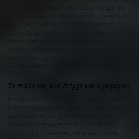
είχε πλέον εξαλειφθεί. Γιατί όμως παρέμειναν
στη θάλασσα αφού είχαν διαφύγει τον κίνδυνο;
Και τι τους οδήγησε να εγκαταλείψουν το
πλοίο; Ανεμοστρόβιλος; Ένα τσουνάμι;
Οποιοσδήποτε ναύτης γνωρίζει ότι το πιο
ασφαλές μέρος θα ήταν το πλοίο, τουλάχιστον
για όσο διάστημα έπλεε στη θάλασσα. Και οι
ναυτικοί στο Mary Celeste ήταν όλοι έμπειροι.
Το πιάνο της κας Briggs και ο μάγειρας
O συγγραφέας περιπετειών, ο Laurence Keating
σ’ ένα από τα μυθιστορήματά του έδωσε μία
άλλη λύση στο μυστήριο. Μας είπε λοιπόν,
σύμφωνα με τη μαρτυρία του μάγειρα του
πλοίου John Pemberton , ότι ο καπετάνιος