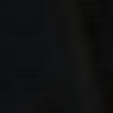
χωρίς να μπορεί να βεβαιώσει ότι το φιαλίδιο
θα μπορούσε να είχε τοποθετηθεί σε αυτή τη
θέση από ένα μέλος του πληρώματος του
Dei
Gratia
.
Ένας δύτης που είχε προσληφθεί για να
επιθεωρήσει τα ύφαλα του πλοίου ανέφερε ότι
δεν υπήρχαν ενδείξεις ότι είχε εμπλακεί σε
σύγκρουση με αντικείμενο ή να προσάραξε. Μια
άλλη επιθεώρηση που διεξήχθη από μια ομάδα
κυβερνητών του Βασιλικού Ναυτικού φάνηκε
να επιβεβαίωσε τις υποψίες του Austin ότι τα
κοψίματα στην πλώρη είχαν δημιουργηθεί από
ένα όπλο, και ανέφερε ότι βρέθηκαν λεκέδες σε
μια από τις ράγες που πίστευαν ότι ήταν αίμα,
καθώς και βαθειά αυλάκωση που θα μπορούσε