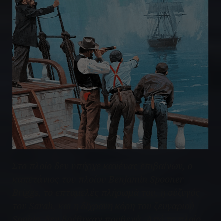
Στο πλοίο δεν υπήρχε κανένας επιβαίνων, ο
καπετάνιος του πλοίου Benjamin Spooner
Briggs, το επταμελές πλήρωμά του, η σύζυγός
του Sarah, και η δίχρονη κόρη του ζευγαριού
Sophia, δεν βρέθηκαν πουθενά. Από το πλοίο