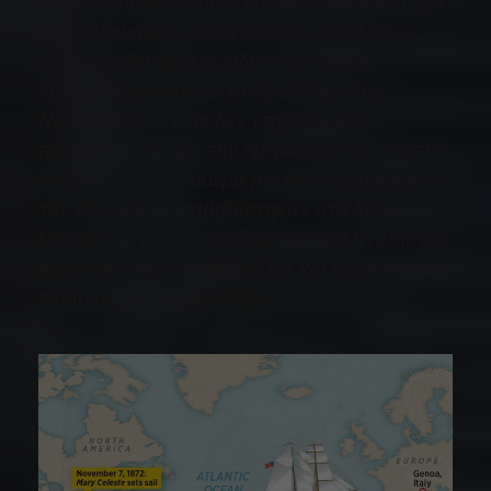
αντιμετώπισε έντονες καιρικές συνθήκες για
δύο εβδομάδες για να φτάσει στις Αζόρες,
όπου η τελευταία είσοδος του πλοίου
καταγράφηκε στις 5 το πρωί της 25ης
Νοεμβρίου. Έκτοτε δεν υπήρχε καμία
πληροφορία μέχρι την ημέρα που το εντόπισε
το
Dei Gratia
. Τέσσερα μέλη του πληρώματος
του
Dei Gratia
επιβιβάστηκαν στο
Mary
Celeste
και με τη συνοδεία του
Dei Gratia
του
έπλευσαν περίπου 800 μίλια και οδήγησαν το
πλοίο μέχρι το Γιβραλτάρ.