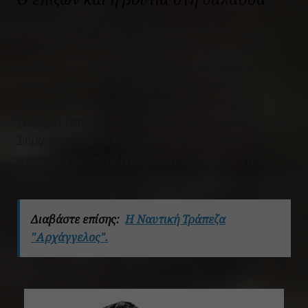
Το 1913 εμφανίστηκε ένα ημερολόγιο,
γραμμένο από κάποιον Abel Fosdyk, ο οποίος
ισχυριζόταν ότι ήταν φίλος του πλοιάρχου του
Mary
Celest
e και διηγήθηκε πώς είχε
μεταφερθεί κρυφά στο
Mary Celeste
για να
ξεφύγει από την αμερικανική αστυνομία.
Σύμφωνα με τον Fosdyk, ο Briggs έβαλε
στοίχημα με το πλήρωμα ότι μπορούσε να
κολυμπήσει, ντυμένος πλήρως.
Διαβάστε επίσης:
Η Ναυτική Τράπεζα
"Αρχάγγελος".