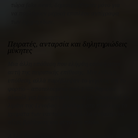
τώρα fake news, δημιουργήθηκαν μόνο για
να πουλήσουν μερικά επιπλέον αντίγραφα
των εφημερίδων.
Πειρατές, ανταρσία και δηλητηριώδεις
μύκητες
Μια άλλη υπόθεση που ελήφθη υπόψη ήταν
αυτή της πειρατικής επίθεσης. Μια εύλογη
υπόθεση, αλλά παρέβλεψαν το γεγονός ότι το
φορτίο – αποτελούμενο από 1701 βαρέλια
αλκοόλ για βιομηχανική χρήση με προορισμό το
λιμάνι της Γένοβας – βρέθηκε στο πλοίο και τα
χρήματα των ναυτικών και άλλα αντικείμενα
αξίας βρέθηκαν και αυτά στο πλοίο.
Αλλά θα μπορούσε να γίνει μια ανταρσία του