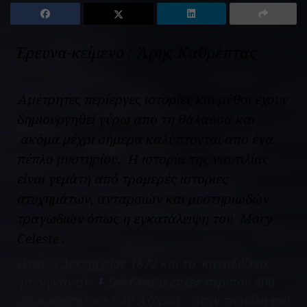
Έρευνα-κείμενο : Άρης Καθρέπτας
Αμέτρητες περίεργες ιστορίες και μύθοι έχουν
δημιουργηθεί γύρω από τη θάλασσα και
ακόμα μέχρι σήμερα καλύπτονται από ένα
πέπλο μυστηρίου. Η ιστορία της ναυτιλίας
είναι γεμάτη από τρομερές ιστορίες
ατυχημάτων, ανταρσιών και μυστηριωδών
τραγωδιών όπως η εγκατάλειψη του
Mary
Celeste
.
Ήταν 5 Δεκεμβρίου 1872 και το καναδέζικο
μπριγκαντίνι
Dei Gratia
έπλεε περίπου 400
1
μίλια ανατολικά των Αζορών, όταν τα μέλη του