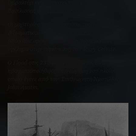
Γιβραλτάρ και νομικό εκπρόσωπο της
Βασίλισσας στο Γραφείο του Ναυαρχείου .
Οι μαρτυρίες του πρώτου και του δεύτερου
Αξιωματικού του Morehouse τον έπεισαν πέρα
από κάθε αμφιβολία ότι είχε διαπραχθεί ένα
έγκλημα στην περίπτωση του
Mary
Celeste
.
Ο Flood στις 23 Δεκεμβρίου διέταξε να
πραγματοποιήθηκε επιθεώρηση του πλοίου, η
οποία έγινε από τον Επιθεωρητή Ναυτιλίας
John Austin.