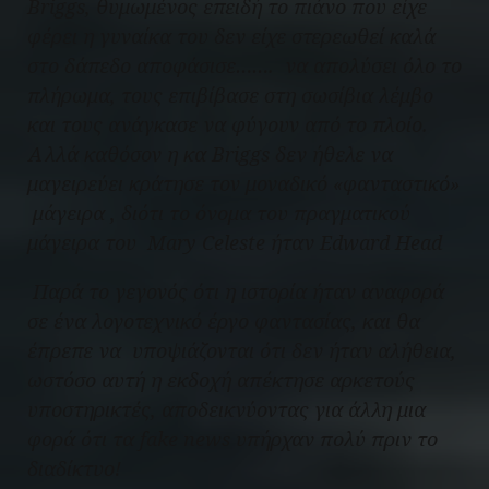
Briggs, θυμωμένος επειδή το πιάνο που είχε
φέρει η γυναίκα του δεν είχε στερεωθεί καλά
στο δάπεδο αποφάσισε……. να απολύσει όλο το
πλήρωμα, τους επιβίβασε στη σωσίβια λέμβο
και τους ανάγκασε να φύγουν από το πλοίο.
Αλλά καθόσον η κα Briggs δεν ήθελε να
μαγειρεύει κράτησε τον μοναδικό «φανταστικό»
μάγειρα , διότι το όνομα του πραγματικού
μάγειρα του
Mary Celeste
ήταν Edward Head
Παρά το γεγονός ότι η ιστορία ήταν αναφορά
σε ένα λογοτεχνικό έργο φαντασίας, και θα
έπρεπε να υποψιάζονται ότι δεν ήταν αλήθεια,
ωστόσο αυτή η εκδοχή απέκτησε αρκετούς
υποστηρικτές, αποδεικνύοντας για άλλη μια
φορά ότι τα fake news υπήρχαν πολύ πριν το
διαδίκτυο!