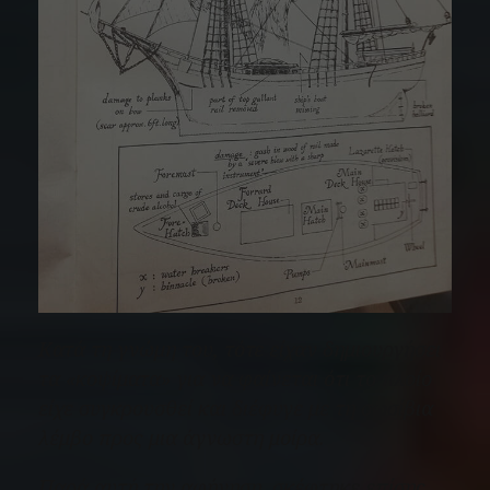
Κατά τη γνώμη του, τότε είχαν δημιουργήσει
τα «κοψίματα» για να φαίνεται ότι το πλοίο
είχε συγκρουσθεί και διέφυγε με τη σωσίβια
λέμβο προς μια άγνωστη μοίρα.
Παρά αυτή την αφήγηση, σκέφτηκε επίσης,