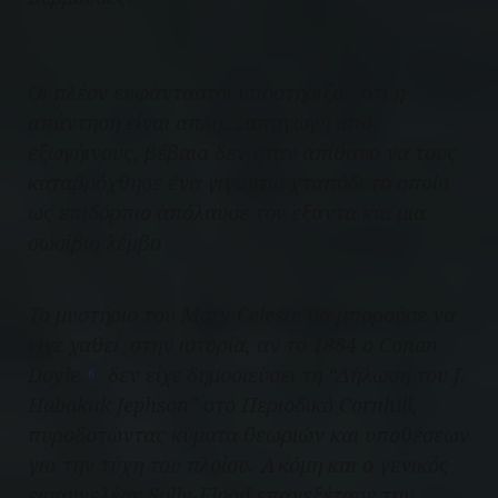
Οι πλέον ευφάνταστοι υποστήριξαν ότι η
απάντηση είναι απλή….απαγωγή από
εξωγήινους, βέβαια δεν ήταν απίθανο να τους
καταβρόχθησε ένα γιγάντιο χταπόδι το οποίο
ως επιδόρπιο απόλαυσε τον εξάντα και μια
σωσίβιο λέμβο
Το μυστήριο του
Mary
Celeste
θα μπορούσε να
είχε χαθεί στην ιστορία, αν το 1884 ο Conan
Doyle
δεν είχε δημοσιεύσει τη “
Δήλωση του J.
6
Habakuk Jephson
” στο Περιοδικό Cornhill,
πυροδοτώντας κύματα θεωριών και υποθέσεων
για την τύχη του πλοίου. Ακόμη και ο γενικός
εισαγγελέας Solly-Flood επανεξέτασε την