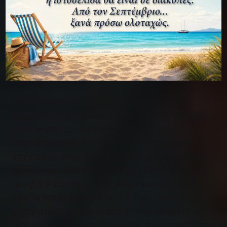
διαφορετική γνώμη σχετικά με τα σημάδια στην
πλώρη του πλοίου – ο πλοίαρχος Shufledt του
Πολεμικού Ναυτικού των ΗΠΑ, έγραψε ότι
πίστευε ότι τα σημάδια δεν ήταν σκόπιμα αλλά
προήλθαν από τη φυσική καταπόνηση των
κυμάτων στα ξύλα του πλοίου.
Με τις υποψίες του να αρχίζουν να
διαψεύδονται, ο Flood απελευθέρωσε το
Mary
Celeste
στις 25 Φεβρουαρίου, παρά την
απροθυμία του. Δύο εβδομάδες αργότερα,
επέστρεψε στην αρχική του διαδρομή υπό την
ηγεσία του καπετάνιου George Blatchford. Η
αμοιβή διάσωσης για το πλήρωμα του
Dei
Gratia
αποφασίστηκε σε £ 1.700 , ποσό πολύ
χαμηλότερο από αυτό που γενικά αναμένεται
από μια αποζημίωση διάσωσης, που υποτίθεται