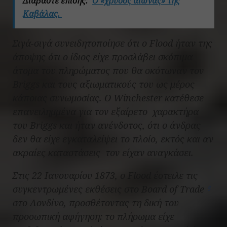
Διαβάστε επίσης:
Ο «χρυσός αιώνας» της
Καβάλας.
Σιγά-σιγά συνειδητοποίησε ότι ο Flood ήταν της
άποψης ότι ο ίδιος είχε προσλάβει σκόπιμα
άτομα του πληρώματος που θα σκότωναν τον
Briggs και τους αξιωματικούς του ως μέρος
κάποιας συνωμοσίας. Ο Winchester κατέθεσε
επανειλημμένα για τον εξαίρετο χαρακτήρα
του Briggs και ήταν ανένδοτος, ότι ο άνδρας
δεν θα είχε εγκαταλείψει το πλοίο, εκτός και αν
ακραίες καταστάσεις τον είχαν αναγκάσει.
Στις 22 Ιανουαρίου 1873, ο Flood έστειλε τις
συγκεντρωμένες εκθέσεις στο Board of Trade
5
στο Λονδίνο, προσθέτοντας τη δική του
προσωπική αφήγηση: το πλήρωμα είχε