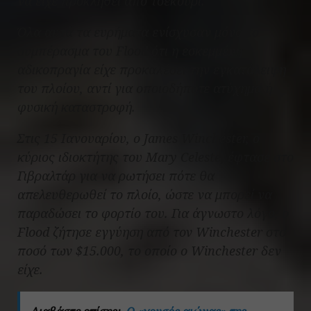
να είχε προκληθεί από τσεκούρι.
Όλα αυτά τα ευρήματα ενίσχυσαν μόνο το
συμπέρασμα του Flood ότι η εσκεμμένη
αδικοπραγία είχε προκαλέσει την εγκατάλειψη
του πλοίου, αντί για οποιοδήποτε ατύχημα ή
φυσική καταστροφή.
Στις 15 Ιανουαρίου, ο James Winchester, ο
κύριος ιδιοκτήτης του
Mary Celeste
, έφτασε στο
Γιβραλτάρ για να ρωτήσει πότε θα
απελευθερωθεί το πλοίο, ώστε να μπορεί να
παραδώσει το φορτίο του. Για άγνωστο λόγο, ο
Flood ζήτησε εγγύηση από τον Winchester στο
ποσό των $15.000, το οποίο ο Winchester δεν
είχε.