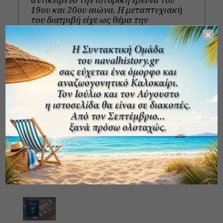
19ου και 20ου αιώνα. Η μεταπτυχιακή
του διατριβή είχε ως θέμα την
επιχειρησιακή διάσταση της ναυμαχίας
του Ναβαρίνου και την πρόσληψή της
στη δημόσια σφαίρα. Άρθρα του με
ιστορικό περιεχόμενο έχουν δημοσιευθεί
στο περιοδικό της Ναυτικής
Επιθεώρησης. Είναι μέλος της Ελληνικής
Αρχειακής Εταιρείας (Ε.Α.Ε).
View all posts
Πρόσφατα άρθρα
Βιβλιοπαρουσίαση: Μικρά κομμάτια
ελληνικής ιστορίας