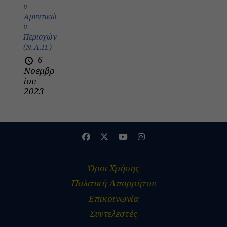
ν
Αμυντικώ
ν
Περιοχών
(Ν.Α.Π.)
6
Νοεμβρ
ίου
2023
Όροι Χρήσης
Πολιτική Απορρήτου
Επικοινωνία
Συντελεστές