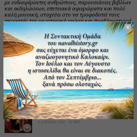
με ενδιαφέροντες ανθρώπους, παρουσιάσεις βιβλίων
και εκδηλώσεων, επετειακά αφιερώματα και πολύ
καλή μουσική, στοχεύει στο να τροφοδοτεί τους
ακροατές της με ιστορική γνώση και προβληματισμό
στην κατάλληλη δόση και αναλογία ώστε να
επιτυγχάνεται το καλύτερο αποτέλεσμα! Που δεν
είναι άλλο από την ερμηνεία του παρόντος και την
πρόβλεψη του μέλλοντος.
Τις εκπομπές επιμελείται το Ελληνικό Ινστιτούτο
Ναυτικής Ιστορίας (ΕΛ.Ι.Ν.ΙΣ.)
Created by
Naval History
3 Episodes
ΜΟΙΡΆΣΟΥ ΤΟ
SUBSCRIBE
List Episodes
Η απέραντη σιωπή των ναυαγίων /
Κώστας Θωκταρίδης
6 ΑΠΡΙΛΊΟΥ 2024
55 MIN