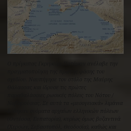
Ο πρίγκιπας Γκριγκόρι Ποτέμκιν ανέλαβε την
πραγματοποίηση της πρώτης φάσης του
σχεδίου. Ναυπήγησε τον στόλο της Μαύρης
Θάλασσας και ίδρυσε τις πρώτες
παραθαλάσσιες ρωσικές πόλεις του Νότου /
Νοβαρούσιας. Σε αυτά τα «μεσογειακά» λιμάνια
δόθηκαν ονόματα αρχαίων ελληνικών πόλεων
(Οντέσσα, Ευπατορία), κυρίως όμως βυζαντινά
(Χερσών, Σεβαστοπόλ, Θεοδοσία), καθώς και