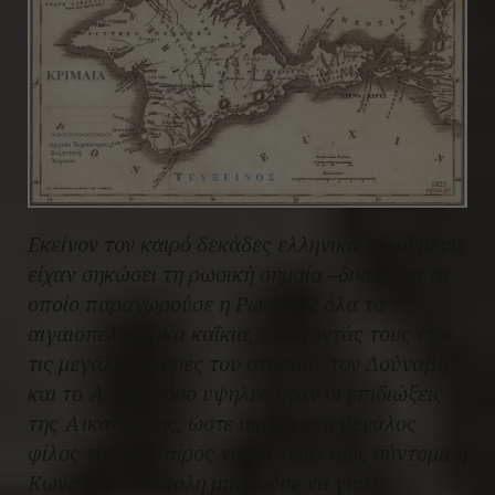
Εκείνον τον καιρό δεκάδες ελληνικά πλεούμενα
είχαν σηκώσει τη ρωσική σημαία –δικαίωμα το
οποίο παραχωρούσε η Ρωσία σε όλα τα
αιγαιοπελαγίτικα καΐκια, ανοίγοντάς τους έτσι
τις μεγάλες αγορές του σταριού: τον Δούναβη
και το Αζόφ. Τόσο υψηλές ήταν οι επιδιώξεις
της Αικατερίνης, ώστε ακόμα κι ο μεγάλος
φίλος της Βολταίρος να πιστεύει πως σύντομα η
Κωνσταντινούπολη μπορούσε να γίνει