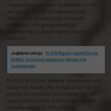
Ασφαλειών» αποφάσισε να διαθέσει το 10%
των κερδών της για τα νοσοκομεία της
Οδησσού και το σχολείο της ελληνικής
κοινότητας. Δυο χρόνια αργότερα,
εγκαινιάστηκε η μεγαλοπρεπής Όπερα της
Οντέσσα!
Διαβάστε επίσης:
Το Υ/Β Νηρεύς τορπιλίζει και
βυθίζει το Ιταλικό ατμόπλοιο Φιούμε στα
Δωδεκάνησα
Το 1812, οι Έλληνες έμποροι προσέφεραν στον
αγώνα της Ρωσίας, που αντιμετώπιζε τη
στρατιά του Μεγάλου Ναπολέοντα, 100.000
αργυρά ρούβλια (ενώ οι Ρώσοι της Οδησσού
συνεισέφεραν με 14.000 ρούβλια).