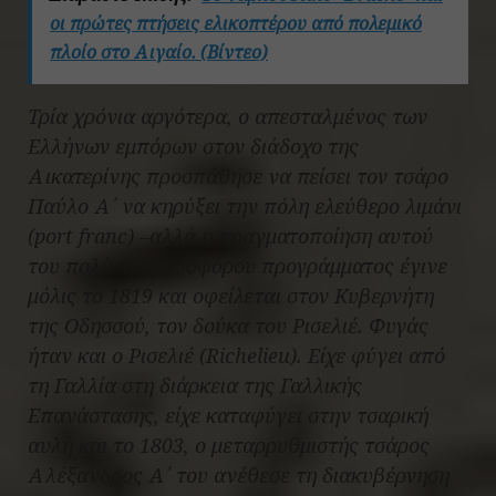
οι πρώτες πτήσεις ελικοπτέρου από πολεμικό
πλοίο στο Αιγαίο. (Βίντεο)
Τρία χρόνια αργότερα, ο απεσταλμένος των
Ελλήνων εμπόρων στον διάδοχο της
Αικατερίνης προσπάθησε να πείσει τον τσάρο
Παύλο Α΄ να κηρύξει την πόλη ελεύθερο λιμάνι
(port franc) –αλλά η πραγματοποίηση αυτού
του πολύ προσοδοφόρου προγράμματος έγινε
μόλις το 1819 και οφείλεται στον Κυβερνήτη
της Οδησσού, τον δούκα του Ρισελιέ. Φυγάς
ήταν και ο Ρισελιέ (Richelieu). Είχε φύγει από
τη Γαλλία στη διάρκεια της Γαλλικής
Επανάστασης, είχε καταφύγει στην τσαρική
αυλή και το 1803, ο μεταρρυθμιστής τσάρος
Αλέξανδρος Α΄ του ανέθεσε τη διακυβέρνηση