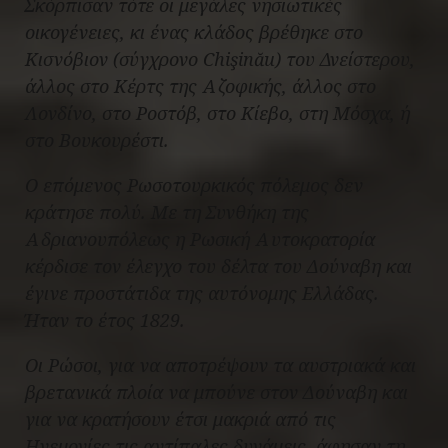
Σκόρπισαν τότε οι μεγάλες νησιωτικές
οικογένειες, κι ένας κλάδος βρέθηκε στο
Κισνόβιον (σύγχρονο Chişinău) του Δνείστερου,
άλλος στο Κέρτς της Αζοφικής, άλλος στο
Λονδίνο, στο Ροστόβ, στο Κίεβο, στη Μόσχα, ή
στο Βουκουρέστι.
Ο επόμενος Ρωσοτουρκικός πόλεμος δεν
κράτησε πολύ. Με τη Συνθήκη της
Αδριανουπόλεως η Ρωσική Αυτοκρατορία
κέρδισε τον έλεγχο του δέλτα του Δούναβη και
έγινε προστάτιδα της αυτόνομης Ελλάδας.
Ήταν το έτος 1829.
Οι Ρώσοι, για να αποτρέψουν τα αυστριακά και
βρετανικά πλοία να μπούνε στον Δούναβη και
για να κρατήσουν έτσι μακριά από τις
Ηγεμονίες τις αντίπαλες δυνάμεις, άφησαν τη