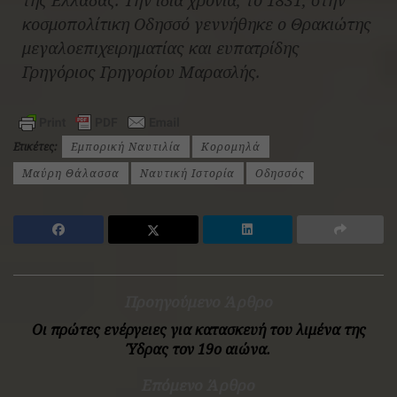
κοσμοπολίτικη Οδησσό γεννήθηκε ο Θρακιώτης
μεγαλοεπιχειρηματίας και ευπατρίδης
Γρηγόριος Γρηγορίου Μαρασλής.
Ετικέτες:
Εμπορική Ναυτιλία
Κορομηλά
Μαύρη Θάλασσα
Ναυτική Ιστορία
Οδησσός
Προηγούμενο Άρθρο
Οι πρώτες ενέργειες για κατασκευή του λιμένα της
Ύδρας τον 19ο αιώνα.
Επόμενο Άρθρο