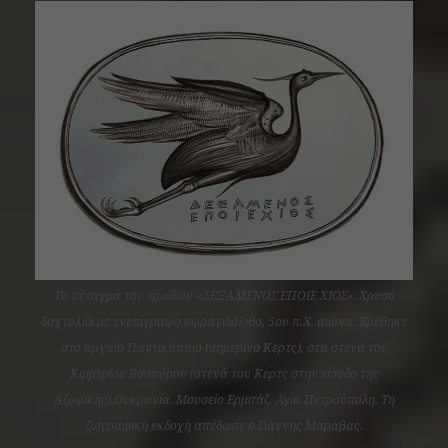
Το πέταγμα του ερωδιού «ΔΕΞΑΜΕΝΟΣ ΕΠΟΙΕ ΧΙΟΣ». Χρυσό
δαχτυλίδι με ενεπίγραφο σφραγιδόλιθο, 5ου π.Χ. αιώνα. Βρέθηκε
στο αρχαίο Παντικάπαιο (σημερινό Κερτς), στα στενά του
Κιμμερίου Βοσπόρου (στενά του Κερτς στην είσοδο της
Αζοφικής),Ουκρανία. Μουσείο Ερμιτάζ, Αγία Πετρούπολη. Τη
ζωγραφική εκδοχή απέδωσε ο Γιάννης Μαράβας.