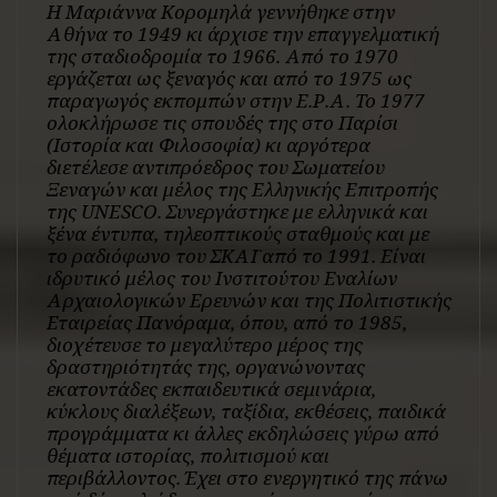
Η Μαριάννα Κορομηλά γεννήθηκε στην
Αθήνα το 1949 κι άρχισε την επαγγελματική
της σταδιοδρομία το 1966. Από το 1970
εργάζεται ως ξεναγός και από το 1975 ως
παραγωγός εκπομπών στην Ε.Ρ.Α. Το 1977
ολοκλήρωσε τις σπουδές της στο Παρίσι
(Ιστορία και Φιλοσοφία) κι αργότερα
διετέλεσε αντιπρόεδρος του Σωματείου
Ξεναγών και μέλος της Ελληνικής Επιτροπής
της UNESCO. Συνεργάστηκε με ελληνικά και
ξένα έντυπα, τηλεοπτικούς σταθμούς και με
το ραδιόφωνο του ΣΚΑΪ από το 1991. Είναι
ιδρυτικό μέλος του Ινστιτούτου Εναλίων
Αρχαιολογικών Ερευνών και της Πολιτιστικής
Εταιρείας Πανόραμα, όπου, από το 1985,
διοχέτευσε το μεγαλύτερο μέρος της
δραστηριότητάς της, οργανώνοντας
εκατοντάδες εκπαιδευτικά σεμινάρια,
κύκλους διαλέξεων, ταξίδια, εκθέσεις, παιδικά
προγράμματα κι άλλες εκδηλώσεις γύρω από
θέματα ιστορίας, πολιτισμού και
περιβάλλοντος. Έχει στο ενεργητικό της πάνω