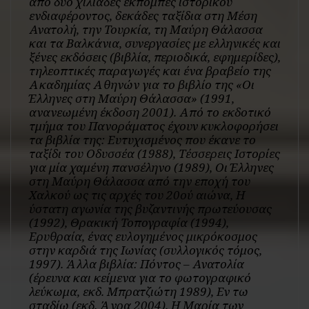
από δύο χιλιάδες εκπομπές ιστορικού
ενδιαφέροντος, δεκάδες ταξίδια στη Μέση
Ανατολή, την Τουρκία, τη Μαύρη Θάλασσα
και τα Βαλκάνια, συνεργασίες με ελληνικές και
ξένες εκδόσεις (βιβλία, περιοδικά, εφημερίδες),
τηλεοπτικές παραγωγές και ένα βραβείο της
Ακαδημίας Αθηνών για το βιβλίο της «Οι
Έλληνες στη Μαύρη Θάλασσα» (1991,
ανανεωμένη έκδοση 2001). Από το εκδοτικό
τμήμα του Πανοράματος έχουν κυκλοφορήσει
τα βιβλία της: Ευτυχισμένος που έκανε το
ταξίδι του Οδυσσέα (1988), Τέσσερεις Ιστορίες
για μία χαμένη πανσέληνο (1989), Οι Έλληνες
στη Μαύρη Θάλασσα από την εποχή του
Χαλκού ως τις αρχές του 20ού αιώνα, Η
ύστατη αγωνία της βυζαντινής πρωτεύουσας
(1992), Θρακική Τοπογραφία (1994),
Ερυθραία, ένας ευλογημένος μικρόκοσμος
στην καρδιά της Ιωνίας (συλλογικός τόμος,
1997). Άλλα βιβλία: Πόντος – Ανατολία
(έρευνα και κείμενα για το φωτογραφικό
λεύκωμα, εκδ. Μπρατζιώτη 1989), Εν τω
σταδίω (εκδ. Άγρα 2004). Η Μαρία των