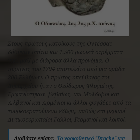
Στους πρώτους κατοίκους της Οντέσσας
δόθηκαν σπίτια και 1.500 ρωσικά στρέμματα
γης, μαζί με διάφορα άλλα προνόμια. Ο
πυρήνας του 1794 αποτελείτο από μια ομάδα
200 Ελλήνων. Ο πρώτος υπεύθυνος του
Δημαρχείου ήταν ο Θεόδωρος Φλογαΐτης.
Εμφανίστηκαν, βεβαίως, και Μολδαβοί και
Αλβανοί και Αρμένιοι κι άλλοι φυγάδες από τα
τουρκοκρατούμενα εδάφη, καθώς και μερικοί
Δυτικοευρωπαίοι Γάλλοι, Γερμανοί και λοιποί.
Διαβάστε επίσης:
Το ναρκοθετικό "Drache" και