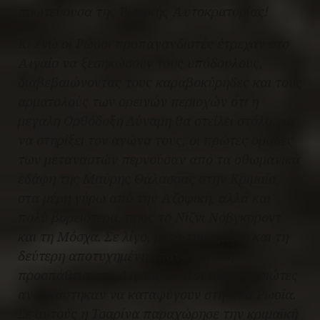
πρωτεύουσα της Ρωσικής Αυτοκρατορίας!
Κι ενώ οι Ρώσοι προπαγανδιστές έτρεχαν στο
Αιγαίο να ξεσηκώσουν τους υπόδουλους,
διαβεβαιώνοντας τους καραβοκύρηδες και τους
αρματολούς των ορεινών περιοχών ότι η
μεγάλη Ορθόδοξη Δύναμη θα στείλει στόλο για
να στηρίξει τον αγώνα τους, οι πρώτες ομάδες
των μεταναστών περνούσαν από τα οθωμανικά
εδάφη της Μαύρης Θάλασσας στην Κριμαία,
στα μέρη γύρω από την Αζοφική, αλλά και
πολύ βορειότερα, προς το Νίζνι Νόβγκοροντ
και τη Μόσχα. Σε λίγο, μετά την πρώτη και τη
δεύτερη αποτυχημένη επαναστατική
προσπάθεια στο Αιγαίο, εκατοντάδες νησιώτες
αναγκάστηκαν να καταφύγουν στη Νέα Ρωσία.
Σε αυτούς η Τσαρίνα παραχώρησε την κριμαϊκή