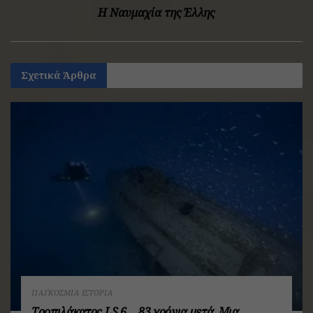
Η Ναυμαχία της Έλλης
Σχετικά
Άρθρα
ΠΑΓΚΌΣΜΙΑ ΙΣΤΟΡΊΑ
Τορπιλάκατος LS 6… 83 χρόνια μετά. Mια