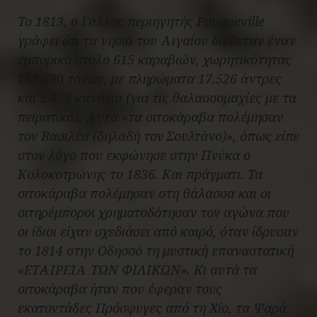
Το 1813, ο Γάλλος περιηγητής Pouqueville
γράφει ότι τα νησιά του Αιγαίου διέθεταν έναν
εμπορικό στόλο 615 καραβιών, χωρητικότητας
153.580 τόνων, με πληρώματα 17.526 άντρες
και 5.878 κανόνια (για τις θαλασσομαχίες με τα
πειρατικά). Αυτά «τα σιτοκάραβα πολέμησαν
τον Βασιλέα (δηλαδή τον Σουλτάνο)», όπως είπε
στον λόγο που εκφώνησε στην Πνύκα ο
Κολοκοτρώνης το 1836. Και πράγματι. Τα
σιτοκάραβα πολέμησαν στη θάλασσα και οι
σιτηρέμποροι χρηματοδότησαν τον αγώνα που
οι ίδιοι είχαν σχεδιάσει από καιρό, όταν ίδρυσαν
το 1814 στην Οδησσό τη μυστική επαναστατική
«ΕΤΑΙΡΕΙΑ ΤΩΝ ΦΙΛΙΚΩΝ». Κι αυτά τα
σιτοκάραβα ήταν που έφεραν τους
εκατοντάδες Πρόσφυγες από τη Χίο, τα Ψαρά