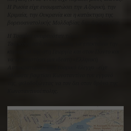
Η Ρωσία είχε ενσωματώσει την Αζοφική, την
Κριμαία, την Ουκρανία και η κατάκτηση της
βορειοανατολικής Μολδαβίας δεν θα αργούσε.
Η Τσαρίνα ονειρευόταν τώρα να διώξει τους
Τούρκους από την Ευρώπη, να επεκτείνει την
κυριαρχία της στη Γεωργία και στον Πόντο και
να ανασυστήσει μια ιδεατή «Ελληνική
Αυτοκρατορία» υπό τσαρικό έλεγχο –είχε
άλλωστε βαφτίσει Κωνσταντίνο τον εγγονό
της, φιλοδοξώντας να τον δει στον θρόνο της
Κωνσταντινούπολης.