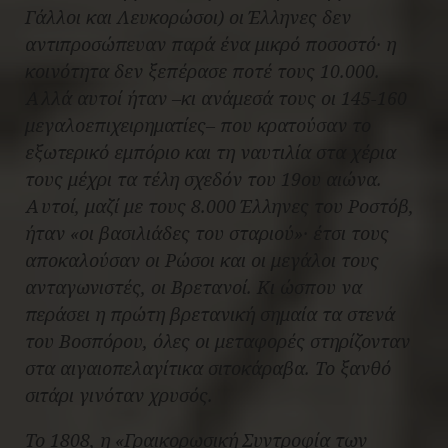
Γάλλοι και Λευκορώσοι) οι Έλληνες δεν
αντιπροσώπευαν παρά ένα μικρό ποσοστό· η
κοινότητα δεν ξεπέρασε ποτέ τους 10.000.
Αλλά αυτοί ήταν –κι ανάμεσά τους οι 145-160
μεγαλοεπιχειρηματίες– που κρατούσαν το
εξωτερικό εμπόριο και τη ναυτιλία στα χέρια
τους μέχρι τα τέλη σχεδόν του 19ου αιώνα.
Αυτοί, μαζί με τους 8.000 Έλληνες του Ροστόβ,
ήταν «οι βασιλιάδες του σταριού»· έτσι τους
αποκαλούσαν οι Ρώσοι και οι μεγάλοι τους
ανταγωνιστές, οι Βρετανοί. Κι ώσπου να
περάσει η πρώτη βρετανική σημαία τα στενά
του Βοσπόρου, όλες οι μεταφορές στηρίζονταν
στα αιγαιοπελαγίτικα σιτοκάραβα. Το ξανθό
σιτάρι γινόταν χρυσός.
Το 1808, η «Γραικορωσική Συντροφία των