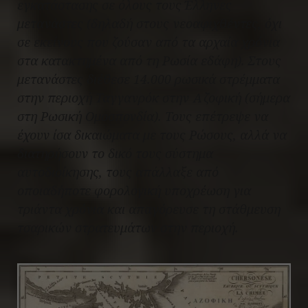
εγκατάστασης σε όλους τους Έλληνες
μετανάστες (δηλαδή στους νεοαφιχθέντες, όχι
σε εκείνους που ζούσαν από τα αρχαία χρόνια
στα κατακτημένα από τη Ρωσία εδάφη). Στους
μετανάστες διέθεσε 14.000 ρωσικά στρέμματα
στην περιοχή Ταγγανρόκ στην Αζοφική (σήμερα
στη Ρωσική Ομοσπονδία). Τους επέτρεψε να
έχουν ίσα δικαιώματα με τους Ρώσους, αλλά να
διατηρήσουν το δικό τους σύστημα
αυτοδιοίκησης, τους απάλλαξε από
οποιαδήποτε φορολογική υποχρέωση για
τριάντα χρόνια και απαγόρευσε τη στάθμευση
τσαρικών στρατευμάτων στην περιοχή.