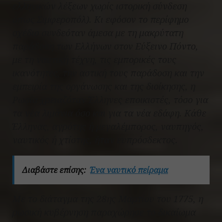
ελληνικών λέξεων χωρίς ιστορική σύνδεση
όπως Σιμφεροπόλ). Κι εφόσον το περίφημο
σχέδιο συνδεόταν άμεσα με τη μακρύτατη
παράδοση των Ελλήνων στον Εύξεινο Πόντο,
με τη ναυτική τέχνη, τις εμπορικές τους
ικανότητες, την αστική τους παράδοση και την
εμπειρία της οργάνωσης και της διοίκησης, η
Ρωσία χρειαζόταν Έλληνες εποικιστές, τόσο για
τα νέα λιμάνια όσο και για τα νέα εδάφη. Κάθε
Έλληνας, αγρότης ή μεγαλέμπορος, ναυπηγός,
ναυτικός ή χτίστης, ήταν ευπρόσδεκτος.
Διαβάστε επίσης:
Ένα ναυτικό πείραμα
Με το διάταγμα της 28ης Μαρτίου του 1775, η
ρωσική κυβέρνηση παραχώρησε το δικαίωμα