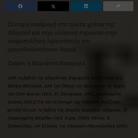
Σύντομη αναδρομή στα πρώτα χρόνια της
Οδησσού και στην ελληνική παρουσία στην
κοσμοπολίτικη λιμανούπολη του
μαυροθαλασσίτικου Βορρά
Γράφει η Μαριάννα Κορομηλά
Από το βιβλίο της Μαριάννας Κορομηλά «Οι Έλληνες στη
Μαύρη Θάλασσα. Από την Εποχή του Χαλκού ως τις αρχές
του 20ου αιώνα» (Πολ. Ετ. Πανόραμα, 1991, ανανεωμένη
έκδοση 2001)] Για τον ελληνισμό της Οδησσού, θυμίζουμε,
μεταξύ άλλων, το βιβλίο της Μαρίας Καραβία, «Οδησσός. Η
λησμονημένη πατρίδα» (εκδ. Άγρα, 1998). Επίσης, Κ.
Παπουλίδης, «Οι Έλληνες της Οδησσού» (Θεσσαλονίκη 1999)