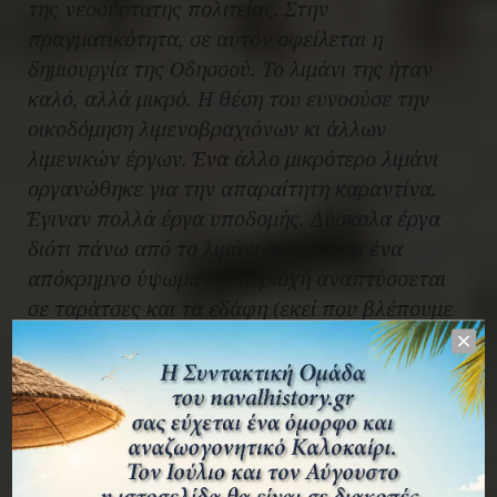
της νεοσύστατης πολιτείας. Στην
πραγματικότητα, σε αυτόν οφείλεται η
δημιουργία της Οδησσού. Το λιμάνι της ήταν
καλό, αλλά μικρό. Η θέση του ευνοούσε την
οικοδόμηση λιμενοβραχιόνων κι άλλων
λιμενικών έργων. Ένα άλλο μικρότερο λιμάνι
οργανώθηκε για την απαραίτητη καραντίνα.
Έγιναν πολλά έργα υποδομής. Δύσκολα έργα
διότι πάνω από το λιμάνι ορθώνεται ένα
απόκρημνο ύψωμα . Η περιοχή αναπτύσσεται
σε ταράτσες και τα εδάφη (εκεί που βλέπουμε
σήμερα το ιστορικό κέντρο) είναι ολισθηρά. Το
μεγαλειώδες Κλιμακοστάσιο «Ποτέμκιν», που
συνέδεσε το λιμάνι με την πόλη με 200 σκαλιά,
κατασκευάστηκε αργότερα. Πάντως έγιναν
πάρα πολλά εκείνες τις πρώτες δεκαετίες του
19ου αιώνα.