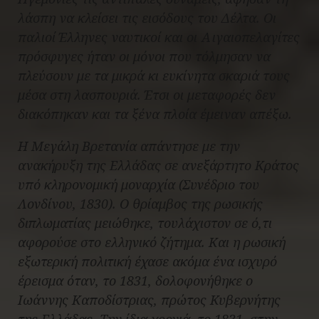
λάσπη να κλείσει τις εισόδους του Δέλτα. Οι
παλιοί Έλληνες ναυτικοί και οι Αιγαιοπελαγίτες
πρόσφυγες ήταν οι μόνοι που τόλμησαν να
πλεύσουν με τα μικρά κι ευκίνητα σκαριά τους
μέσα στη λασπουριά. Έτσι οι μεταφορές δεν
διακόπηκαν και τα ξένα πλοία έμειναν απέξω.
Η Μεγάλη Βρετανία απάντησε με την
ανακήρυξη της Ελλάδας σε ανεξάρτητο Κράτος
υπό κληρονομική μοναρχία (Συνέδριο του
Λονδίνου, 1830). Ο θρίαμβος της ρωσικής
διπλωματίας μειώθηκε, τουλάχιστον σε ό,τι
αφορούσε στο ελληνικό ζήτημα. Και η ρωσική
εξωτερική πολιτική έχασε ακόμα ένα ισχυρό
έρεισμα όταν, το 1831, δολοφονήθηκε ο
Ιωάννης Καποδίστριας, πρώτος Κυβερνήτης
της Ελλάδας. Την ίδια χρονιά, το 1831, στην