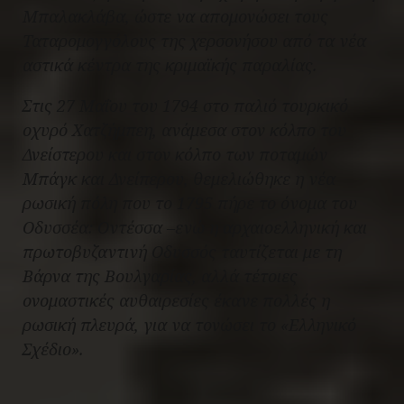
Μπαλακλάβα, ώστε να απομονώσει τους
Ταταρομογγόλους της χερσονήσου από τα νέα
αστικά κέντρα της κριμαϊκής παραλίας.
Στις 27 Μαΐου του 1794 στο παλιό τουρκικό
οχυρό Χατζήμπεη, ανάμεσα στον κόλπο του
Δνείστερου και στον κόλπο των ποταμών
Μπάγκ και Δνείπερου, θεμελιώθηκε η νέα
ρωσική πόλη που το 1795 πήρε το όνομα του
Οδυσσέα: Οντέσσα –ενώ η αρχαιοελληνική και
πρωτοβυζαντινή Οδυσσός ταυτίζεται με τη
Βάρνα της Βουλγαρίας, αλλά τέτοιες
ονομαστικές αυθαιρεσίες έκανε πολλές η
ρωσική πλευρά, για να τονώσει το «Ελληνικό
Σχέδιο».