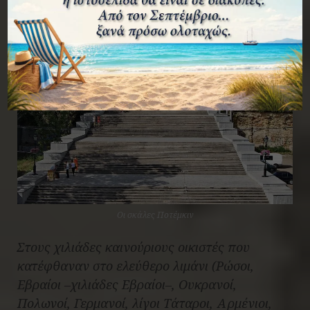
Οι σκάλες Ποτέμκιν
Στους χιλιάδες καινούριους οικιστές που
κατέφθαναν στο ελεύθερο λιμάνι (Ρώσοι,
Εβραίοι –χιλιάδες Εβραίοι–, Ουκρανοί,
Πολωνοί, Γερμανοί, λίγοι Τάταροι, Αρμένιοι,