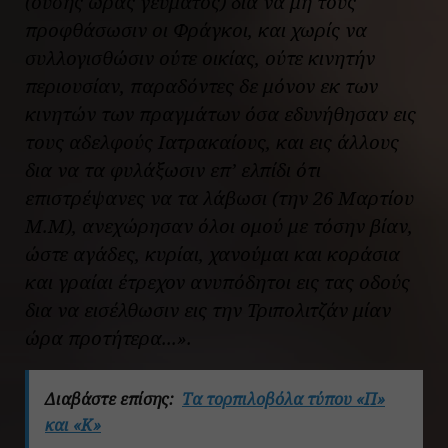
(ούσης ώρας γεύματος) δια να μη τους
προφθάσωσιν οι Φράγκοι, και χωρίς να
συλλογισθώσιν ούτε οικίας, ούτε κινητήν
περιουσίαν, παραδόντες δε μόνον εκ των
κινητών των πραγμάτων όσα εδυνήθησαν εις
τους αδελφούς Ιατρακαίους, και εις άλλους
δια να τα φυλάξωσιν επ’ ελπίδι ότι
επιστρέψανες να τα λάβωσι (την 26 Μαρτίου
Μ.Μ), ανεχώρησαν όλοι ομού με τόσην βίαν,
ώστε αγάδες, κυρίαι, χανούμαι και κοράσια
και γραίαι έτρεχον ανυπόδητοι εις τας οδούς
δια να εισέλθωσιν εις την Τριπολιτζάν μίαν
ώρα προτήτερα..
.».
Διαβάστε επίσης:
Τα τορπιλοβόλα τύπου «Π»
και «Κ»