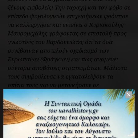
ξένους εισβολείς! Την ταραχή και τον φόβο σε
επίπεδο ψυχολογικών επιχειρήσεων φρόντισε
να καλλιεργήσει και εντείνει ο Κυριακούλης
Μαυρομιχάλης γράφοντας σε επιστολή προς
γνωστούς του Βαρδουνιώτες ότι τα όσα
συνέβαιναν αποτελούν σχεδιασμό των
Ευρωπαίων (Φράγκων) και πως αναμένει
σύντομα αποβάσεις στρατευμάτων. Μάλιστα
τους συμβούλευσε να εγκαταλείψουν τα
σπίτια τους και να μετοικήσουν σε
ασφαλέστερη περιοχή, καθώς και ο ίδιος θα
ήταν αναγκασμένος – ανωτέρα βία… – να
συμμετάσχει στις επιχειρήσεις εναντίον
τους. Συνεπώς η αναμονή της επέμβασης
δυτικών δυνάμεων – την οποία είχε εγκαίρως
δημιουργήσει η επιστολή Μαυρομιχάλη – σε