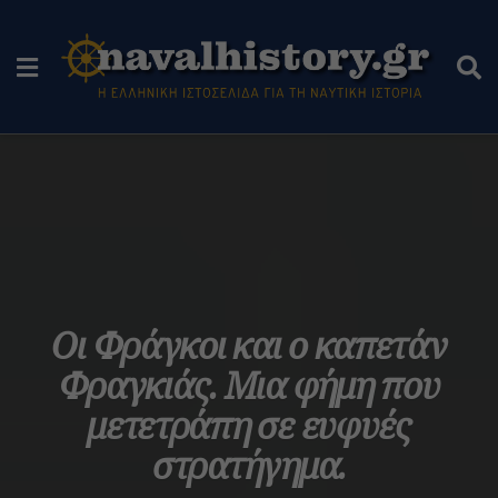
Οι Φράγκοι και ο καπετάν
Φραγκιάς. Μια φήμη που
μετετράπη σε ευφυές
στρατήγημα.