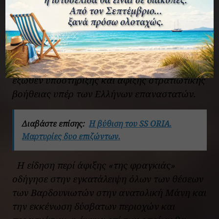
συνδυασμό με την διασταλτική παρερμηνεία
της λέξης «Φραγκιάς», επέφεραν πανικό και
εξυπηρέτησαν τον σκοπό της επανάστασης,
δηλαδή την πτώση του ηθικού των αντιπάλων
και την ταχεία διάδοση της φήμης περί
έξωθεν υποστήριξης και άφιξης στρατιωτικής
βοήθειας υπέρ των Ελλήνων επαναστατών.
Διαβάστε επίσης:
Η βύθιση του SS ORIA.
Μαρτυρίες δυο επιζώντων.
Η είδηση περί άφιξης «της φραγκιάς»
οδήγησε στην εγκατάλειψη όλων των θέσεων
των Βαρδουνιωτών στην ανατολική Μάνη και
την εκκένωση δύσβατων περιοχών και