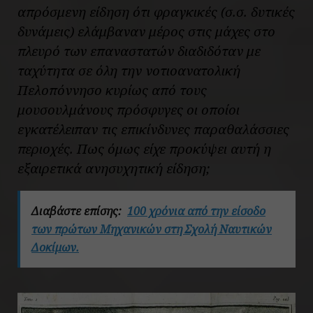
απρόσμενη είδηση ότι φραγκικές (σ.σ. δυτικές
δυνάμεις) ελάμβαναν μέρος στις μάχες στο
πλευρό των επαναστατών διαδιδόταν με
ταχύτητα σε όλη την νοτιοανατολική
Πελοπόννησο κυρίως από τους
μουσουλμάνους πρόσφυγες οι οποίοι
εγκατέλειπαν τις επικίνδυνες παραθαλάσσιες
περιοχές. Πως όμως είχε προκύψει αυτή η
εξαιρετικά ανησυχητική είδηση;
Διαβάστε επίσης:
100 χρόνια από την είσοδο
των πρώτων Μηχανικών στη Σχολή Nαυτικών
Δοκίμων.