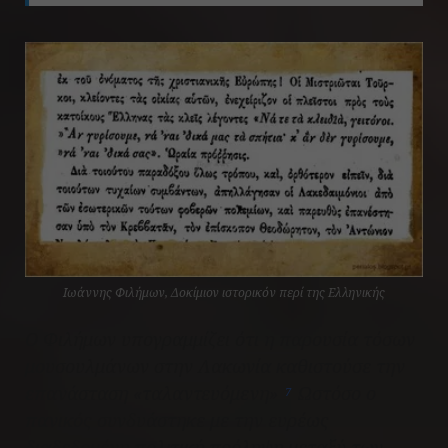
Ιωάννης Φιλήμων, Δοκίμιον ιστορικόν περί της Ελληνικής
Ο Φιλήμων υπογραμμίζει ότι η παρουσία τόσων
μουσουλμάνων στην Λακωνία καθιστούσε την
επανάσταση «ταλαντευόμενη»
Ωστόσο ο
7
πανικός συνδυάστηκε με την ευρέως
διαδεδομένη πολιτική πρόληψη μεταξύ των