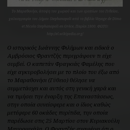
Το Μαραθονήσι, άποψη του χωριού και των ερειπίων του Γυθείου,
χαλκογραφία του Δήμου Stephanopoli από το βιβλίο Voyage de Dimo
et Nicolo Stephanopoli en Grèce, Παρίσι 1800. ΦΩΤΟ:
http://el.wikipedia.org/
Ο ιστορικός Ιωάννης Φιλήμων και ειδικά ο
Αμβρόσιος Φραντζής περιγράφουν τι είχε
συμβεί. Ο καπετάν Φραγκιάς Φαμέλης που
είχε αγκυροβολήσει με το πλοίο του έξω από
το Μαραθονήσι (Γύθειο) θέλησε να
συμμετάσχει και αυτός στη γενική χαρά και
να τιμήσει την έναρξη της Επαναστάσεως,
στην οποία συνείσφερε και ο ίδιος καθώς
μετέφερε 60 οκάδες πυρίτιδα, την οποία
παρέδωσε στις 25 Μαρτίου στον Κυριακούλη
Μαυρομιχάλη. Ο Φραντζής αναφέρει ότι ο