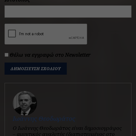
Θέλω να εγγραφώ στο Newsletter
Ιωάννης Θεοδωράτος
Ο Ιωάννης Θεοδωράτος είναι δημοσιογράφος
– αμυντικός αναλυτής (διαπιστευμένος στο