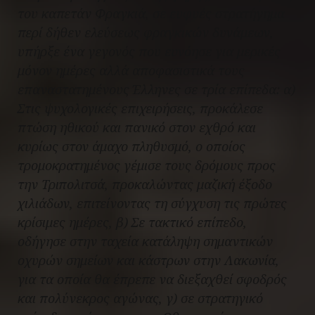
του καπετάν Φραγκιά, σε ευφυές στρατήγημα
περί δήθεν ελεύσεως φραγκικών δυνάμεων,
υπήρξε ένα γεγονός που ευνόησε για μερικές
μόνον ημέρες αλλά αποφασιστικά τους
επαναστατημένους Έλληνες σε τρία επίπεδα: α)
Στις ψυχολογικές επιχειρήσεις, προκάλεσε
πτώση ηθικού και πανικό στον εχθρό και
κυρίως στον άμαχο πληθυσμό, ο οποίος
τρομοκρατημένος γέμισε τους δρόμους προς
την Τριπολιτσά, προκαλώντας μαζική έξοδο
χιλιάδων, επιτείνοντας τη σύγχυση τις πρώτες
κρίσιμες ημέρες, β) Σε τακτικό επίπεδο,
οδήγησε στην ταχεία κατάληψη σημαντικών
οχυρών σημείων και κάστρων στην Λακωνία,
για τα οποία θα έπρεπε να διεξαχθεί σφοδρός
και πολύνεκρος αγώνας, γ) σε στρατηγικό