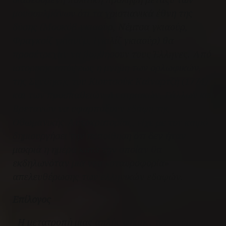
μουσουλμάνων ότι τα χριστιανικά έθνη της
δύσης (Μοσκόβ γκιαούρ, Νέμτσα γκιαούρ,
Φραγκσίζ γκιαούρ, Ιγκιλίζ γκιαούρ) θα
προσέτρεχαν να βοηθήσουν τους Έλληνες. Από
ιστορικής απόψεως η μνήμη των ορλωφικών,
της Συνθήκης του Κιουτσούκ Καϊναρτζή (1774)
και των προσπαθειών Αυστριακών, Γάλλων και
Βρετανών να υφαρπάξουν εδάφη της
Οθωμανικής Αυτοκρατορίας, είχε με τον καιρό
δημιουργήσει την πεποίθηση ότι δεν ήταν
μακριά η ημέρα κατά την οποίαν θα
εκδηλωνόταν μια νέα «σταυροφορία»
απελευθέρωσης των ελληνικών εδαφών.
Επίλογος
Η μετατροπή μιας απλής φήμης, του ονόματος