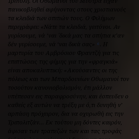
Τρίπολη. Οι Οθωμανοί του Μυστρά είχαν
πανικοβληθεί αφήνοντας στους χριστιανούς
τα κλειδιά των σπιτιών τους. Ο Φιλήμων
περιγράφει: «
Νάτε τα κλειδιά, γειτόνοι. Αν
γυρίσουμε, νά ‘ναι ΄δικά μας τα σπήτια κ’αν
δέν γυρίσουμε, νά ‘ναι δικά σας
»
. Η
6
μαρτυρία του Αμβρόσιου Φραντζή για τις
επιπτώσεις της φήμης για την «φραγκιά»
είναι αποκαλυπτική: «
Ακούσαντες οι της
πόλεως και των Μπαρδουνίων Οθωμανοί τον
τοσούτον κανονιοβολισμόν, έτι μάλλον
υπέπεσαν εις παραφροσύνην, και έσπευδεν ο
καθείς εξ αυτών να τρέξη με ό,τι δυνηθή ν’
αρπάση πρόχειρον, δια να οχυρωθή εις την
Τριπολιτζάν… Εκ τούτου μη δόντες καιρόν,
άφισαν των τραπεζών των και τας τροφάς