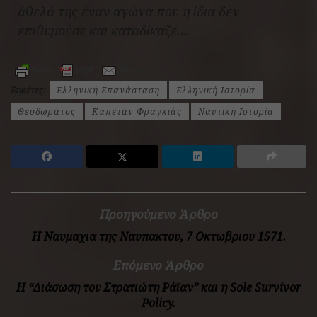
άθελά της έναν αγώνα που η ίδια δεν
επιθυμούσε και καταδίκαζε…
Ετικέτες:
Ελληνική Επανάσταση
Ελληνική Ιστορία
Θεοδωράτος
Καπετάν Φραγκιάς
Ναυτική Ιστορία
Προηγούμενο Άρθρο
Η Ναυμαχια της Ναυπακτου, 7 Οκτωβριου 1571.
Επόμενο Άρθρο
H “Διάσωση του Στρατιώτη Ράϊαν” και η Sole Survivor
Policy.