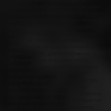
«Αβέρωφ»
, εντούτοις μετέβαινε τρεις φορές
την εβδομάδα για την παρακολούθηση των
χειρουργικών ασθενών. Ο
«Άρης»
, εκτός από
της αρχικής του αποστολής να νοσηλεύει
ασθενείς των πληρωμάτων των πολεμικών
πλοίων, για τους οποίους καταβαλλόταν
προσπάθεια να μην απομακρύνονται στα
νοσοκομεία ξηράς, χρησιμοποιήθηκε και για
τις διακομιδές των τραυματιών από τα
μέτωπα του πολέμου. Καθ’ όλη τη διάρκεια
του πολέμου νοσήλευσε περί τους 500
τραυματίες και ασθενείς και διακόμισε περί
τους 350 τραυματίες. Με διαταγή του
Αρχηγού Στόλου, υποναυάρχου Ε. Καββαδία,
ο
«Άρης»
δεν ακολούθησε την Αποδημία του
Στόλου στην Αλεξάνδρεια, παραμένοντας