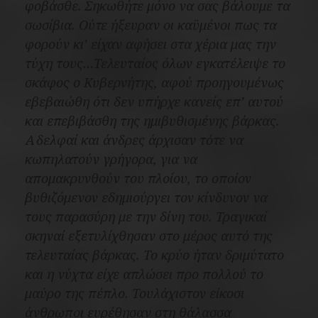
φοβάσθε. Σηκωθήτε μόνο να σας βάλουμε τα
σωσίβια. Ούτε ήξευραν οι καϋμένοι πως τα
φορούν κι’ είχαν αφήσει στα χέρια μας την
τύχη τους…Τελευταίος όλων εγκατέλειψε το
σκάφος ο Κυβερνήτης, αφού προηγουμένως
εβεβαιώθη ότι δεν υπήρχε κανείς επ’ αυτού
και επεβιβάσθη της ημιβυθισμένης βάρκας.
Αδελφαί και άνδρες άρχισαν τότε να
κωπηλατούν γρήγορα, για να
απομακρυνθούν του πλοίου, το οποίον
βυθιζόμενον εδημιούργει τον κίνδυνον να
τους παρασύρη με την δίνη του. Τραγικαί
σκηναί εξετυλίχθησαν στο μέρος αυτό της
τελευταίας βάρκας. Το κρύο ήταν δριμύτατο
και η νύχτα είχε απλώσει προ πολλού το
μαύρο της πέπλο. Τουλάχιστον είκοσι
άνθρωποι ευρέθησαν στη θάλασσα