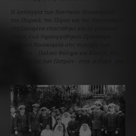
Η λειτουργία των Ναυτικών Νοσοκομείων
του Πειραιά, του Πόρου και του Ναυστάθμου
στη Σαλαμίνα επεκτάθηκε και σε γειτονικά
κτίρια, ενώ δημιουργήθηκαν
Πρόσκαιρα
Ναυτικά Νοσοκομεία
στις περιοχές των
Αθηνών
, Παλαιό Φάληρο και Καστρί, στο
4
Μονοδένδρι των Πατρών
στην Αιδηψό
και
5
6
στην Αίγινα
7