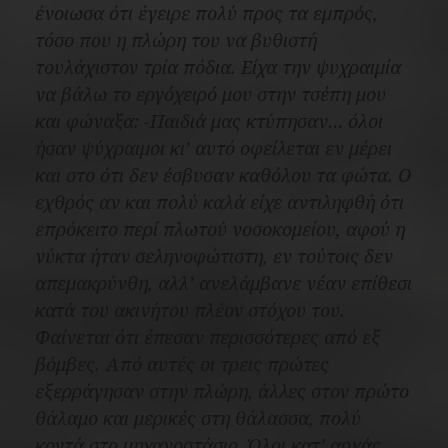
ένοιωσα ότι έγειρε πολύ προς τα εμπρός,
τόσο που η πλώρη του να βυθιστή
τουλάχιστον τρία πόδια. Είχα την ψυχραιμία
να βάλω το εργόχειρό μου στην τσέπη μου
και φώναξα: -Παιδιά μας κτύπησαν… όλοι
ήσαν ψύχραιμοι κι’ αυτό οφείλεται εν μέρει
και στο ότι δεν έσβυσαν καθόλου τα φώτα. Ο
εχθρός αν και πολύ καλά είχε αντιληφθή ότι
επρόκειτο περί πλωτού νοσοκομείου, αφού η
νύκτα ήταν σεληνοφώτιστη, εν τούτοις δεν
απεμακρύνθη, αλλ’ ανελάμβανε νέαν επίθεσι
κατά του ακινήτου πλέον στόχου του.
Φαίνεται ότι έπεσαν περισσότερες από εξ
βόμβες. Από αυτές οι τρεις πρώτες
εξερράγησαν στην πλώρη, άλλες στον πρώτο
θάλαμο και μερικές στη θάλασσα, πολύ
κοντά στο μηχανοστάσιο. Όλοι κατ’ αρχάς