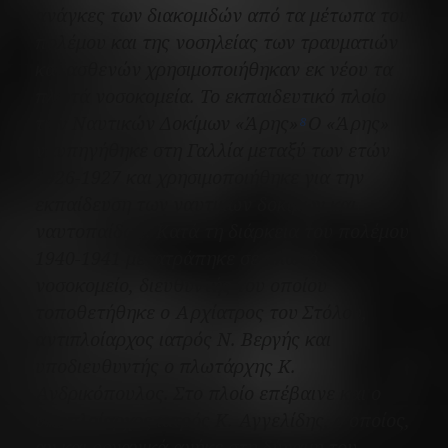
ανάγκες των διακομιδών από τα μέτωπα του
πολέμου και της νοσηλείας των τραυματιών
και ασθενών χρησιμοποιήθηκαν εκ νέου τα
πλωτά νοσοκομεία
. Το εκπαιδευτικό πλοίο
των Ναυτικών Δοκίμων
«Άρης»
Ο
«Άρης»
8
ναυπηγήθηκε στη Γαλλία μεταξύ των ετών
1926-1927 και χρησιμοποιήθηκε για την
εκπαίδευση των ναυτικών δοκίμων και
ναυτοπαίδων. Κατά τη διάρκεια του πολέμου
1940-1941 μετατράπηκε σε πλωτό
νοσοκομείο, διευθυντής του οποίου
τοποθετήθηκε ο Αρχίατρος του Στόλου,
αντιπλοίαρχος ιατρός Ν. Βεργής και
υποδιευθυντής ο πλωτάρχης Κ.
Ανδρικόπουλος. Στο πλοίο επέβαινε και ο
υποπλοίαρχος ιατρός Κ. Αγγελίδης, ο οποίος,
αν και οργανικά ανήκε στη δύναμη του