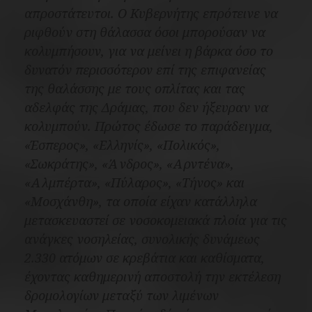
απροστάτευτοι. Ο Κυβερνήτης επρότεινε να
ριφθούν στη θάλασσα όσοι μπορούσαν να
κολυμπήσουν, για να μείνει η βάρκα όσο το
δυνατόν περισσότερον επί της επιφανείας
της θαλάσσης με τους οπλίτας και τας
αδελφάς της Δράμας, που δεν ήξευραν να
κολυμπούν. Πρώτος έδωσε το παράδειγμα,
«Έσπερος»
,
«Ελληνίς»
,
«Πολικός»
,
«Σωκράτης»
,
«Άνδρος»
,
«Αρντένα»
,
«Αλμπέρτα»
,
«Πύλαρος»
,
«Τήνος»
και
«Μοσχάνθη»
, τα οποία είχαν κατάλληλα
μετασκευαστεί σε νοσοκομειακά πλοία για τις
ανάγκες νοσηλείας, συνολικής δυνάμεως
2.330 ατόμων σε κρεβάτια και καθίσματα,
έχοντας καθημερινή αποστολή την εκτέλεση
δρομολογίων μεταξύ των λιμένων