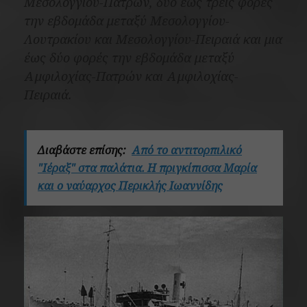
Μεσολογγίου-Πατρών, δύο έως τρεις φορές
την εβδομάδα μεταξύ Μεσολογγίου-
Λουτρακίου και Μεσολογγίου-Πειραιά και μια
έως δύο φορές την εβδομάδα μεταξύ
Αμφιλοχίας-Πατρών και Αμφιλοχίας-
Πειραιά.
Διαβάστε επίσης:
Από το αντιτορπιλικό
"Ιέραξ" στα παλάτια. Η πριγκίπισσα Μαρία
και ο ναύαρχος Περικλής Ιωαννίδης