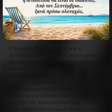
Η σφραγίδα του Ναυτικού Νοσοκομείου Πατρών.
Η
Κεντρική Φαρμακαποθήκη
και η
Υγειονομική Αποθήκη
, άρτια οργανωμένες
και επαρκώς εφοδιασμένες με το αναγκαίο
φαρμακευτικό και υγειονομικό υλικό,
βρίσκονταν σε πλήρη εξέλιξη και δράση κατά
τις ημέρες της κινητοποίησης, οι γιατροί δε
και οι φαρμακοποιοί σε στενή συνεργασία
μεταξύ τους συνέβαλαν στον καλύτερο,
ταχύτερο και αποτελεσματικότερο
ανεφοδιασμό των πολεμικών πλοίων. Για τις