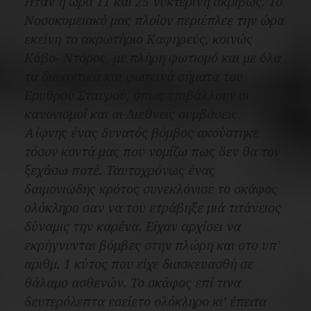
Ήταν η ώρα 11 και 25 νυκτερινή ακριβώς. Το
Νοσοκομειακό μας πλοίον περιέπλεε την ώρα
εκείνη το ακρωτήριο Καφηρεύς, κοινώς
Κάβο- Ντόρος, με πλήρη φωτισμό και με όλα
τα διακριτικά και φωτεινά σήματα του
Ερυθρού Σταυρού, όπως επιβάλλουν οι
κανονισμοί και αι Διεθνείς συμβάσεις.
Αίφνης ένας δυνατός βόμβος ακούστηκε
τόσον κοντά μας που νομίζω πως δεν θα τον
ξεχάσω ποτέ. Ταυτοχρόνως ένας
δαιμονιώδης κρότος συνεκλόνισε το σκάφος
ολόκληρο σαν να του ετράβηξε μιά τιτάνειος
δύναμις την καρένα. Είχαν αρχίσει να
εκρήγνυνται βόμβες στην πλώρη και στο υπ’
αριθμ. 1 κύτος που είχε διασκευασθή σε
θάλαμο ασθενών. Το σκάφος επί τινα
δευτερόλεπτα εσείετο ολόκληρο κι’ έπειτα