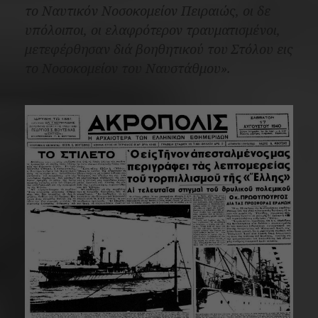
το Ναυτικόν Νοσοκομείον Πειραιώς, οι δε
υπόλοιποι, οι ελαφρότερον τραυματισμένοι,
μετεφέρθησαν διά βοηθητικού του Στόλου εις
το Νοσοκομείον του Ναυστάθμου»
.