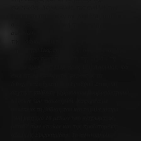
εκκενωθεί. Λόγω, όμως, της εισόδου των
Γερμανών στην πόλη της Καβάλας στάθηκε
αδύνατη η ταυτόχρονη παραλαβή των
ασθενών και τραυματιών από το νοσοκομείο
της Δράμας. Εξαιτίας του αποκλεισμού του
λιμένα του Πειραιά, το
«Αττική»
διατάχθηκε
να πλεύσει προς το λιμάνι της Σύρου, τη
νύχτα όμως της 11ης προς 12η Απριλίου, και
ενώ έπλεε κατάφωτο, φέροντας τα
διακριτικά σήματα του Ερυθρού Σταυρού,
δέχτηκε επίθεση γερμανικού βομβαρδιστικού
πλησίον του ακρωτηρίου Καφηρέα με
συνέπεια τη βύθισή του και τον θανάσιμο
τραυματισμό 16 μελών του πληρώματος,
μεταξύ των οποίων και της προϊσταμένης
αδελφής Ευφραιμίδου. Το αντιτορπιλικό