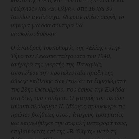
Γεώργιος»
και
«Β. Όλγα»
,
στις 16 και 30
Ιουλίου αντίστοιχα, έδωσαν πλέον σαφές το
μήνυμα για όσα σύντομα θα
επακολουθούσαν.
Ο άνανδρος τορπιλισμός της «
Έλλης
» στην
Τήνο τον Δεκαπενταύγουστο του 1940,
ανήμερα της γιορτής της Παναγίας,
αποτέλεσε την προτελευταία πράξη της
άδικης επίθεσης των Ιταλών τα ξημερώματα
της 28ης Οκτωβρίου, που έσυρε την Ελλάδα
στη δίνη του πολέμου. Ο γιατρός του πλοίου
ανθυποπλοίαρχος Ν. Μόσχος προσέφερε τις
πρώτες βοήθειες στους άτυχους τραυματίες
και επιμελήθηκε την ασφαλή μεταφορά τους,
επιβαίνοντας επί της
«Β. Όλγας»
μετά τη