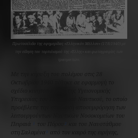
Πρωτοσέλιδο της εφημερίδας «Ελληνικόν Μέλλον» (17/8/1940) με
την είδηση του τορπιλισμού της «Έλλης» και φωτογραφίες των
τραυματιών.
Με την κήρυξη του πολέμου στις 28
Οκτωβρίου 1940 τέθηκε σε εφαρμογή το
σχέδιο κινητοποίησης της Υγειονομικής
Υπηρεσίας του Πολεμικού Ναυτικού, το οποίο
προέβλεπε την σταδιακή αποσυμφόρηση των
λειτουργούντων Ναυτικών Νοσοκομείων του
Πειραιά
του Πόρου
και του Ναυστάθμου
1
2
στη Σαλαμίνα
από τον καιρό της ειρήνης,
3