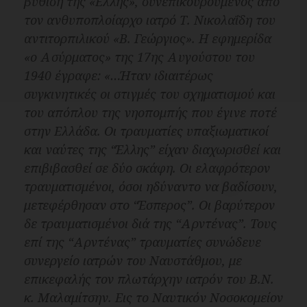
βύθιση της «
Έλλης
», συνεπικουρούμενος από
τον ανθυποπλοίαρχο ιατρό Τ. Νικολαΐδη του
αντιτορπιλικού
«Β. Γεώργιος»
. Η εφημερίδα
«ο Ασύρματος»
της 17ης Αυγούστου του
1940 έγραφε:
«…Ήταν ιδιαιτέρως
συγκινητικές οι στιγμές του σχηματισμού και
του απόπλου της νηοπομπής που έγινε ποτέ
στην Ελλάδα. Οι τραυματίες υπαξιωματικοί
και ναύτες της “Έλλης” είχαν διαχωρισθεί και
επιβιβασθεί σε δύο σκάφη. Οι ελαφρότερον
τραυματισμένοι, όσοι ηδύναντο να βαδίσουν,
μετεφέρθησαν στο “Έσπερος”. Οι βαρύτερον
δε τραυματισμένοι διά της “Αρντένας”. Τους
επί της “Αρντένας” τραυματίες συνώδευε
συνεργείο ιατρών του Ναυστάθμου, με
επικεφαλής τον πλωτάρχην ιατρόν του Β.Ν.
κ. Μαλαμίτσην. Εις το Ναυτικόν Νοσοκομείον