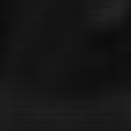
οδοντιατρικό και φαρμακευτικό τμήμα και
διέθετε 110 κρεβάτια για τη νοσηλεία
υπαξιωματικών και ναυτών καθώς και τρία
δωμάτια για τη νοσηλεία αξιωματικών.
Η δύναμη των πλωτών νοσοκομείων
συμπληρώθηκε από τα επιβατηγά πλοία
«Αττική»
Στο πλωτό αυτό νοσοκομείο,
9
δύναμεως 362 κλινών, κυβερνήτης
τοποθετήθηκε ο έφεδρος πλοίαρχος Δ.
Μελετόπουλος και διευθυντής ο
υποπλοίαρχος Θ. Θωμόπουλος. Το
«Αττική»
,
μετά από 25 πλόες, διατάχθηκε στις 10
Απριλίου του 1941 να μεταφέρει το
προσωπικό του στρατιωτικού νοσοκομείου
της Δράμας μαζί με όλο το υγειονομικό υλικό
στην Αθήνα, που εν τω μεταξύ είχε