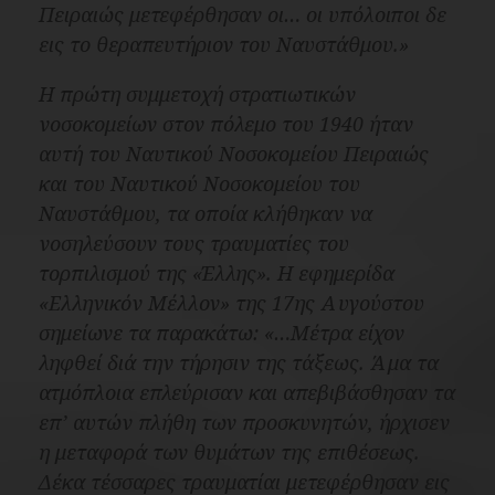
Πειραιώς μετεφέρθησαν οι… οι υπόλοιποι δε
εις το θεραπευτήριον του Ναυστάθμου.»
Η πρώτη συμμετοχή στρατιωτικών
νοσοκομείων στον πόλεμο του 1940 ήταν
αυτή του
Ναυτικού Νοσοκομείου Πειραιώς
και του
Ναυτικού Νοσοκομείου
του
Ναυστάθμου
, τα οποία κλήθηκαν να
νοσηλεύσουν τους τραυματίες του
τορπιλισμού της «
Έλλης
». Η εφημερίδα
«Ελληνικόν Μέλλον»
της 17ης Αυγούστου
σημείωνε τα παρακάτω:
«…Μέτρα είχον
ληφθεί διά την τήρησιν της τάξεως. Άμα τα
ατμόπλοια επλεύρισαν και απεβιβάσθησαν τα
επ’ αυτών πλήθη των προσκυνητών, ήρχισεν
η μεταφορά των θυμάτων της επιθέσεως.
Δέκα τέσσαρες τραυματίαι μετεφέρθησαν εις