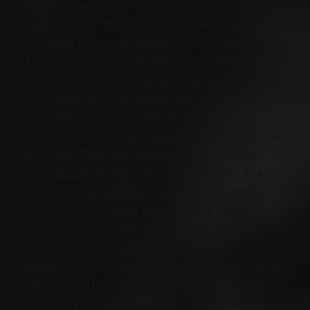
«Κουντουριώτης»
, το οποίο κλήθηκε να
περισυλλέξει τους ναυαγούς, παρέλαβε και
το νεκρό σώμα του ηρωικού Κυβερνήτη
Μελετόπουλου. Συνολικά τα θύματα ανήλθαν
σε 27, τον αριθμό, συμπεριλαμβανομένων και
όσων πνίγηκαν. Η βύθιση του
«Αττική»
προκάλεσε μεγάλη αγανάκτηση στο
πανελλήνιο, η οποία εκφράστηκε και από τον
ημερήσιο Τύπο της εποχής. Η εφημερίδα
«Καθημερινή»
της 13ης Απριλίου του 1941
σε άρθρο της με τίτλο
«Οι Ανόσιοι»
έγραφε
τα εξής:
«Οι ανόσιοι άνθρωποι οι οποίοι
υπηρετούν τους δύο δικτάτορας εξετέλεσαν
προχθές νέον έγκλημα: εβομβάρδισαν
πάμφωτο και φέρον του Ερυθρού Σταυρού τα
σήματα το Πλωτόν Νοσοκομείον “Αττική”.
Να τους βρίσωμεν, να τους παραδώσωμεν