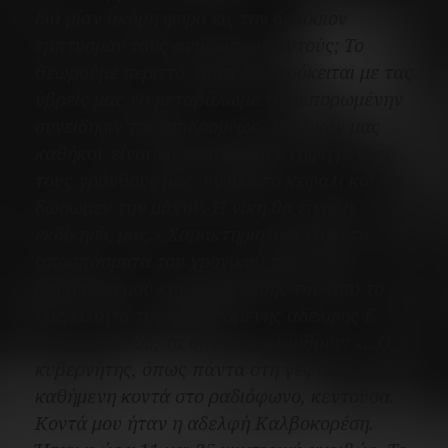
διά μίαν ακόμη φορά εις τον δημόσιον
εμπτυσμόν τους ανθρώπους αυτούς; Το
θεωρούμε περιττό. Διότι δεν πρόκειται με τας
ύβρεις μας να μεταβάλωμε τη πεπορωμένην
συνείδησιν του επιδρομέως. Το ιδικόν μας
καθήκον είναι να κρατήσωμεν εσφιγμένους
τους γρόνθους μας, υψηλά το κεφάλι και να
δώσωμεν την μάχην. Η νίκη θα είναι η
εκδίκησίς μας.»
Χαρακτηριστικά είναι τα
αποσπάσματα του χρονικού του
βομβαρδισμού και της βύθισής του από το
ημερολόγιο της προϊσταμένης αδελφής Ε.
Σπηλιοπούλου, τα οποία ακολουθούν:
«…Ο
κυβερνήτης, όπως πάντα στη γέφυρα. Εγώ
καθήμενη κοντά στο ραδιόφωνο, κεντούσα.
Κοντά μου ήταν η αδελφή Καλβοκορέση.