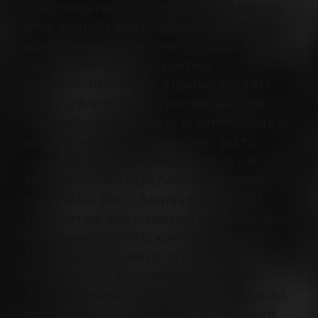
ελλιμενισμένος στον Ναύσταθμο Σαλαμίνας,
όπου περιήλθε στους Γερμανούς, οι οποίοι
αφού το επισκεύασαν από τις ζημιές που
είχαν προκαλέσει τα γερμανικά
βομβαρδιστικά στις 23 Απριλίου του 1941,
όταν βομβάρδισαν τις εγκαταστάσεις του
Ναυστάθμου. Οι Γερμανοί το μετονόμασαν σε
«Γκρατς»
και το χρησιμοποίησαν για τις
μεταφορές και διακομιδές ασθενών και
τραυματιών από το μέτωπο της Αφρικής
στην Ιταλία. Στις 5 Δεκεμβρίου του 1942
τορπιλίστηκε από συμμαχικό υποβρύχιο και
βυθίστηκε, ενώ έπλεε κοντά στο λιμάνι της
Μπιζέρτα.
σύμφωνα με το σχέδιο
κινητοποίησης, μετατράπηκε σε πλήρες
πλωτό νοσοκομείο νοσηλείας με χειρουργικό,
παθολογικό, μικροβιολογικό, ακτινολογικό,