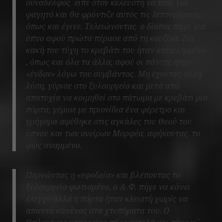
συνάδελφος είπε στον κελευστή να πάει για
φαγητό και θα φρόντιζε αυτός τις λεπτομέρειες,
όπως και έγινε. Τελειώνοντας ο δίοπος πήγε για
ύπνο αφού πρώτα πέρασε από τη κουζίνα. Για
κακή του τύχη το κρεβάτι του ήταν κατειλημμένο
, όπως και όλα τα άλλα, αφού οι πάντες ήταν
«ένδον» λόγω του συμβάντος. Μη έχοντας άλλη
λύση, γύρισε στο ξυλουργείο και μετά από
αποτυχία να κοιμηθεί στο πάτωμα με κρεβάτι μία
πόρτα, γέμισε με πριονίδια ένα φέρετρο και
γρήγορα αφέθηκε στις αγκάλες του Θεού του
ύπνου και των ονείρων Μορφέα, αφήνοντας το
φώς αναμμένο.
Περνώντας η «εφοδεία» και βλέποντας το
ξυλουργείο φωτισμένο, ο Α.Φ. πήγε να κάνει
έλεγχο αλλά η πόρτα ήταν κλειστή χωρίς να
απαντά κανένας στα χτυπήματα του. Ο