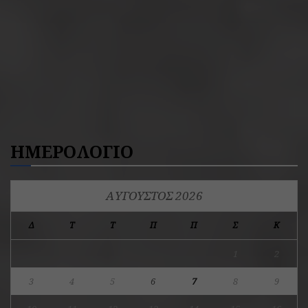
ΗΜΕΡΟΛΟΓΙΟ
ΑΎΓΟΥΣΤΟΣ 2026
Δ
Τ
Τ
Π
Π
Σ
Κ
1
2
3
4
5
6
7
8
9