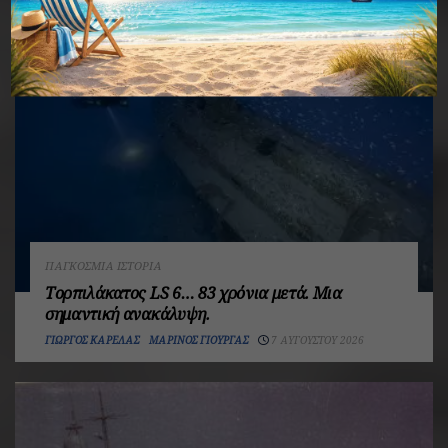
ΠΑΓΚΌΣΜΙΑ ΙΣΤΟΡΊΑ
Τορπιλάκατος LS 6… 83 χρόνια μετά. Mια
σημαντική ανακάλυψη.
ΓΙΏΡΓΟΣ ΚΑΡΈΛΑΣ
ΜΑΡΊΝΟΣ ΓΙΟΎΡΓΑΣ
7 ΑΥΓΟΎΣΤΟΥ 2026