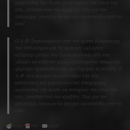
αφήνοντας τον δίοπο να συνεχίσει τον ύπνο του
στο…αναπαυτικό του κρεβάτι. Όσο για τον
οπλονόμο, σίγουρα θα άργησε να συνέλθει από το
σοκ!
Ο Α.Φ. ξαφνιασμένος από τον τρόπο εξαφάνισης
του Οπλονόμου και τις κραυγές «κλέφτες-
κλέφτες» μπήκε στο ξυλουργείο και είδε τον
«Κεκέ» να κάθεται αγουροξυπνημένος πάνω στο
φέρετρο προσπαθώντας να εξηγήσει τι συνέβη. Ο
Α.Φ. δεν άργησε να καταλάβει την όλη
κατάσταση και χαμογελώντας αποχώρησε
αφήνοντας τον δίοπο να συνεχίσει τον ύπνο του
στο…αναπαυτικό του κρεβάτι. Όσο για τον
οπλονόμο, σίγουρα θα άργησε να συνέλθει από το
σοκ!