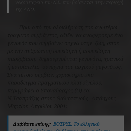
νεκροταφείο του Ν.Σ. που βρίσκεται στην περιοχή
της ΔΝΟ.
Πριν από την ολοκλήρωση του ανωτέρω
τραγικού συμβάντος, αξίζει να αναφέρουμε ένα
γεγονός που συμβαίνει συχνά στην
ζωή, όπου
με την ανθρώπινη συνειδητή ή ασυνείδητη
παρέμβαση,
δημιουργούνται γεγονότα, τραγικά
ή ευτράπελα,
συνέχεια του αρχικού γεγονότος.
Ένα τέτοιο συμβάν, χαρακτηριστικό
παράδειγμα πραγματικού κλαυσίγελου,
περιγράφει ο Υποναύαρχος (Ο) εα.
Ν.Τσαπράζης στους Θαλασσινούς
Απόηχους
Μαρτίου-Απριλίου 2001:
Διαβάστε επίσης:
ΒΟΤΡΥΣ. Το ελληνικό