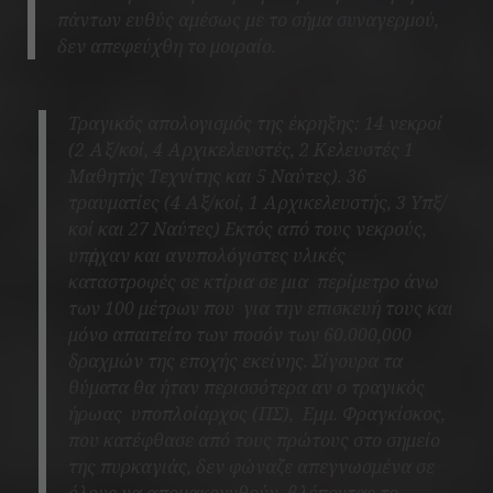
πάντων ευθύς αμέσως με το σήμα συναγερμού,
δεν απεφεύχθη το μοιραίο.
Τραγικός απολογισμός της έκρηξης: 14 νεκροί
(2 Αξ/κοί, 4 Αρχικελευστές, 2 Κελευστές 1
Μαθητής Τεχνίτης και 5 Ναύτες). 36
τραυματίες (4 Αξ/κοί, 1 Αρχικελευστής, 3 Υπξ/
κοί και 27 Ναύτες) Εκτός από τους νεκρούς,
υπἠρχαν και ανυπολόγιστες υλικές
καταστροφἐς σε κτίρια σε μια περίμετρο άνω
των 100 μέτρων που για την επισκευή τους και
μόνο απαιτείτο των ποσόν των 60.000,000
δραχμών της εποχής εκείνης. Σίγουρα τα
θύματα θα ήταν περισσότερα αν ο τραγικός
ήρωας υποπλοίαρχος (ΠΣ), Εμμ. Φραγκίσκος,
που κατέφθασε από τους πρώτους στο σημείο
της πυρκαγιάς, δεν φώναζε απεγνωσμένα σε