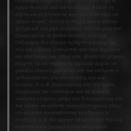
Οπλονόμος υπηρεσίας πήρε εντολή και πήγε κι΄
έφερε το κλειδί από τον κλειδούχο. Άνοιξε τη
πόρτα και μη βλέποντας κανέναν μέσα πήγε να
σβήσει το φώς. Εκείνη τη στιγμή ακούει κάποιο
τρίξιμο και ένα χέρι να βγαίνει από ένα φέρετρο!
Σοκαρισμένος σε βαθμό πανικού, ο ατυχής
Οπλονόμος δεν έβρισκε τη πόρτα για να φύγει,
ενώ και ο δίοπος ξυπνώντας από τους θορύβους
και από όνειρο που, όπως είπε, έβλεπε ότι μπήκαν
κλέφτες να του πάρουν τα εργαλεία άρχισε να
φωνάζει επανειλημμένα και όσο του επέτρεπε η
ορθοφωνία του, κλε-κλε-κλέφτες, κλε-κλε-
κλέφτες. Ο Α.Φ. ξαφνιασμένος από τον τρόπο
εξαφάνισης του Οπλονόμου και τις κραυγές
«κλέφτες-κλέφτες» μπήκε στο ξυλουργείο και είδε
τον «Κεκέ» να κάθεται αγουροξυπνημένος πάνω
στο φέρετρο προσπαθώντας να εξηγήσει τι
συνέβη. Ο Α.Φ. δεν άργησε να καταλάβει την όλη
κατάσταση και χαμογελώντας αποχώρησε