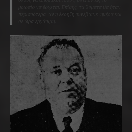
όλους να απομακρυνθούν, βλέποντας το
μοιραίο να έρχεται. Επίσης, τα θύματα θα ήταν
περισσότερα αν η έκρηξη συνέβαινε ημέρα και
σε ώρα εργάσιμη.