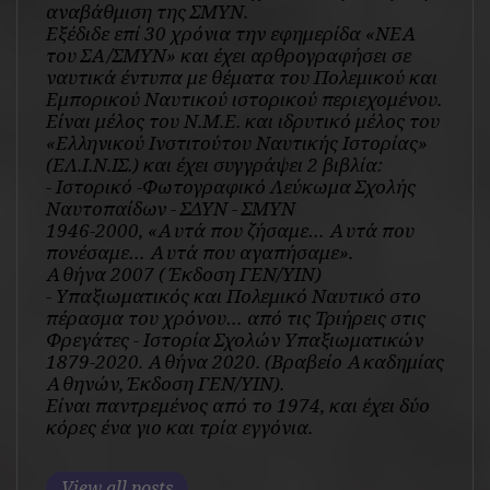
αναβάθμιση της ΣΜΥΝ.
Εξέδιδε επί 30 χρόνια την εφημερίδα «ΝΕΑ
του ΣΑ/ΣΜΥΝ» και έχει αρθρογραφήσει σε
ναυτικά έντυπα με θέματα του Πολεμικού και
Εμπορικού Ναυτικού ιστορικού περιεχομένου.
Είναι μέλος του Ν.Μ.Ε. και ιδρυτικό μέλος του
«Ελληνικού Ινστιτούτου Ναυτικής Ιστορίας»
(ΕΛ.Ι.Ν.ΙΣ.) και έχει συγγράψει 2 βιβλία:
- Ιστορικό -Φωτογραφικό Λεύκωμα Σχολής
Ναυτοπαίδων - ΣΔΥΝ - ΣΜΥΝ
1946-2000, «Αυτά που ζήσαμε… Αυτά που
πονέσαμε… Αυτά που αγαπήσαμε».
Αθήνα 2007 ( Έκδοση ΓΕΝ/ΥΙΝ)
- Υπαξιωματικός και Πολεμικό Ναυτικό στο
πέρασμα του χρόνου… από τις Τριήρεις στις
Φρεγάτες - Ιστορία Σχολών Υπαξιωματικών
1879-2020. Αθήνα 2020. (Βραβείο Ακαδημίας
Αθηνών, Έκδοση ΓΕΝ/ΥΙΝ).
Είναι παντρεμένος από το 1974, και έχει δύο
κόρες ένα γιο και τρία εγγόνια.
View all posts