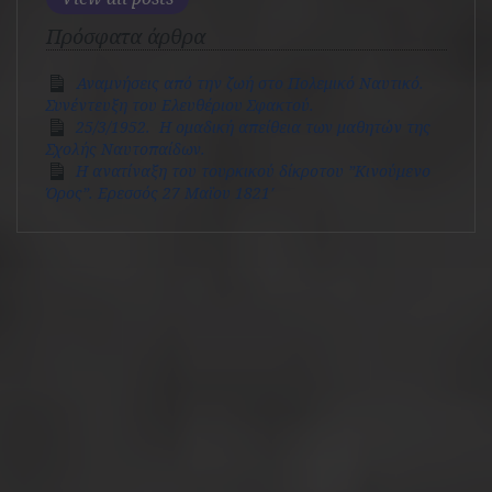
Πρόσφατα άρθρα
Αναμνήσεις από την ζωή στο Πολεμικό Ναυτικό.
Συνέντευξη του Ελευθέριου Σφακτού.
25/3/1952. Η ομαδική απείθεια των μαθητών της
Σχολής Ναυτοπαίδων.
Η ανατίναξη του τουρκικού δίκροτου ”Κινούμενο
Όρος”. Ερεσσός 27 Μαϊου 1821′