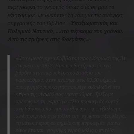
περιγράφει το γεγονός όπως ο ίδιος μου το
εξιστόρησε
σε συνέντευξή του για τις ανάγκες
συγγραφής του βιβλίου
«
Υπαξιωματικός και
Πολεμικό Ναυτικό, …στο πέρασμα του χρόνου.
Από τις τριήρεις στις Φρεγάτες.
»
«Ήταν μεσάνυχτα Σαββάτου προς Κυριακή της 31
Αυγούστου 1952. Ήμουνα διετής και έκανα
βάρδια στον πυροσβεστικό Σταθμό του
ναυστάθμου, όταν περίπου στις 00.30 σήμανε
συναγερμός πυρκαγιάς που είχε εκδηλωθεί στο
κτίριο της Ασφάλειας ναυστάθμου. Τρέξαμε
αμέσως με τη φορητή αντλία πυρκαγιάς κοντά
στη θάλασσα και προσπαθήσαμε να τη βάλουμε
σε λειτουργία, ενώ άλλοι του αγήματος ξετύλιγαν
τη μάνικα προς το σημείο της πυρκαγιάς για να
είναι έτοιμοι για ρήψη νερού μόλις η αντλία