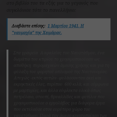
στο βιβλίο του τα εξής για το γεγονός που
συγκλόνισε τότε το πανελλήνιο:
Διαβάστε επίσης:
1 Μαρτίου 1941. Η
"ναυμαχία" της Χειμάρας.
Στα γραφεία Ασφαλείας του Ναυστάθμου, ένα
δωμάτιο του κτιρίου το χρησιμοποιούσαν ως
αποθήκη πυρομαχικών άμεσης χρήσης και για τη
φύλαξη του φορητού οπλισμού της Ναυτονομίας.
Ατυχώς -εκτός αυτών- φυλάσσονταν εκεί και
εκρηκτικές ύλες, περίπου 600 κιλά, και σύμφωνα
με μαρτυρίες, και άλλα εύφλεκτα υλικά όπως
πετρέλαιο, στουπί, θρυαλλίδες και φυτίλια που
χρησιμοποιούσε ο εργολάβος για διάφορα έργα
που εκτελούσε στον ευρύτερο χώρο του
ναυστάθμου. Παρά την άμεση κινητοποίηση των