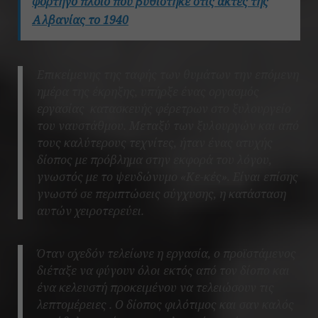
φορτηγό πλοίο που βυθίστηκε στις ακτές της
Αλβανίας το 1940
Επικείμενης της ταφής των θυμάτων την επόμενη
ημέρα της έκρηξης, υπήρξε ένας οργασμός
εργασίας κατασκευής φέρετρων στο ξυλουργείο
του ναυστάθμου. Μεταξύ των ξυλουργών και από
τους καλύτερους τεχνίτες, ήταν ένας ατυχής
δίοπος με πρόβλημα στην εκφορά του λόγου,
γνωστός με το ψευδώνυμο «Κε-κές». Είναι επίσης
γνωστό σε περιπτώσεις σύγχυσης, η κατάσταση
αυτών χειροτερεύει.
Όταν σχεδόν τελείωνε η εργασία, ο προϊστάμενος
διέταξε να φύγουν όλοι εκτός από τον δίοπο και
ένα κελευστή προκειμένου να τελειώσουν τις
λεπτομέρειες . Ο δίοπος φιλότιμος και σαν καλός