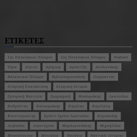
ΕΤΙΚΕΤΕΣ
1ος Παγκόσμιος Πόλεμος
2ος Παγκόσμιος Πόλεμος
Podcast
Ύδρα
Αίγινα
Αβέρωφ
Αμπατζής
Απιδιανάκης
Βαλκανικοί Πόλεμοι
Βιβλιοπαρουσίαση
Γεωργαντάς
Ελληνική Επανάσταση
Ελληνική Ιστορία
Εμπορική Ναυτιλία
Ζωγραφική
Θεοδωράκης
Ιωαννίδου
Καθρέπτας
Καλογεράκης
Καρέλας
Καριζώνη
Κουντουριώτης
Κρίστυ Εμίλιο Ιωαννίδου
Κυριακίδης
Λειβαδάς
Λογοτεχνία
Μαραγκουδάκης
Μιχαηλίδου
Μπαλόπουλος
Μπιλάλης
Ναυάγιο
Ναυτικές Ιστορίες