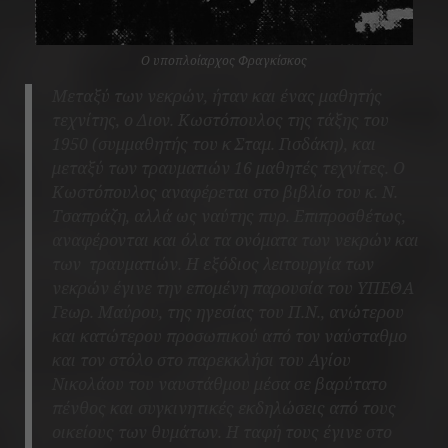
Ο υποπλοίαρχος Φραγκίσκος
Μεταξύ των νεκρών, ήταν και ένας μαθητής
τεχνίτης, ο Διον. Κωστόπουλος της τάξης του
1950 (συμμαθητής του κ Σταμ. Γισδάκη), και
μεταξύ των τραυματιών 16 μαθητές τεχνίτες. Ο
Κωστόπουλος αναφέρεται στο βιβλίο του κ. Ν.
Τσαπράζη, αλλά ως ναύτης πυρ. Επιπροσθέτως,
αναφέρονται και όλα τα ονόματα των νεκρών και
των τραυματιών. Η εξόδιος λειτουργία των
νεκρών έγινε την επομένη παρουσία του ΥΠΕΘΑ
Γεωρ. Μαύρου, της ηγεσίας του Π.Ν., ανώτερου
και κατώτερου προσωπικού από τον ναύσταθμο
και τον στόλο στο παρεκκλήσι του Αγίου
Νικολάου του ναυστάθμου μέσα σε βαρύτατο
πένθος και συγκινητικές εκδηλώσεις από τους
οικείους των θυμάτων. Η ταφή τους έγινε στο