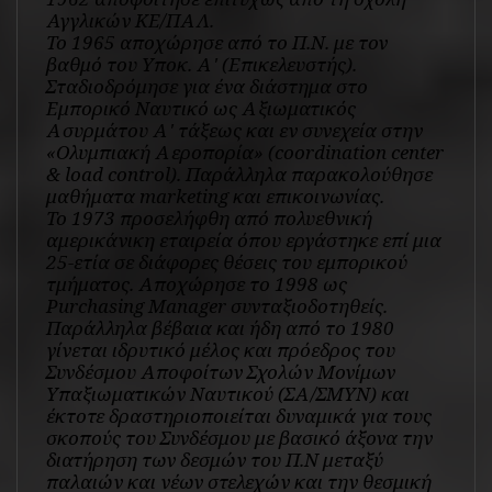
Αγγλικών ΚΕ/ΠΑΛ.
Το 1965 αποχώρησε από το Π.Ν. με τον
βαθμό του Υποκ. Α' (Επικελευστής).
Σταδιοδρόμησε για ένα διάστημα στο
Εμπορικό Ναυτικό ως Αξιωματικός
Ασυρμάτου Α' τάξεως και εν συνεχεία στην
«Ολυμπιακή Αεροπορία» (coordination center
& load control). Παράλληλα παρακολούθησε
μαθήματα marketing και επικοινωνίας.
Το 1973 προσελήφθη από πολυεθνική
αμερικάνικη εταιρεία όπου εργάστηκε επί μια
25-ετία σε διάφορες θέσεις του εμπορικού
τμήματος. Αποχώρησε το 1998 ως
Purchasing Manager συνταξιοδοτηθείς.
Παράλληλα βέβαια και ήδη από το 1980
γίνεται ιδρυτικό μέλος και πρόεδρος του
Συνδέσμου Αποφοίτων Σχολών Μονίμων
Υπαξιωματικών Ναυτικού (ΣΑ/ΣΜΥΝ) και
έκτοτε δραστηριοποιείται δυναμικά για τους
σκοπούς του Συνδέσμου με βασικό άξονα την
διατήρηση των δεσμών του Π.Ν μεταξύ
παλαιών και νέων στελεχών και την θεσμική