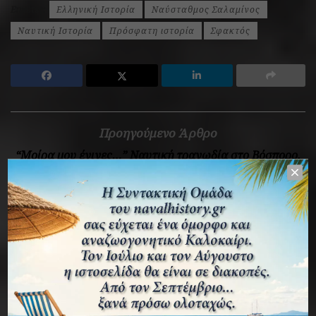
Ετικέτες:
Ελληνική Ιστορία
Ναύσταθμος Σαλαμίνος
Ναυτική Ιστορία
Πρόσφατη ιστορία
Σφακτός
Προηγούμενο Άρθρο
“Μοίρα μου έγινες…” Ναυτική τραγωδία στο Βόσπορο.
Επόμενο Άρθρο
Τα αόρατα “Απολυμαντήρια” της Καλαμαριάς και η
ιστορία της κυρίας Τασούλας
Σχετικά
Άρθρα