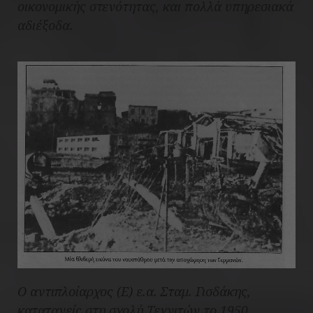
οικονομικής στενότητας, και πολλά υπηρεσιακά
αδιέξοδα.
Ο αντιπλοίαρχος (Ε) ε.α. Σταμ. Γισδάκης,
καταταγείς στη σχολή Τεχνιτών το 1950 ,