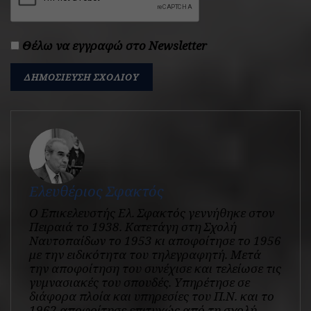
Θέλω να εγγραφώ στο Newsletter
Ελευθέριος Σφακτός
Ο Επικελευστής Ελ. Σφακτός γεννήθηκε στον
Πειραιά το 1938. Κατετάγη στη Σχολή
Ναυτοπαίδων το 1953 κι αποφοίτησε το 1956
με την ειδικότητα του τηλεγραφητή. Μετά
την αποφοίτηση του συνέχισε και τελείωσε τις
γυμνασιακές του σπουδές. Υπηρέτησε σε
διάφορα πλοία και υπηρεσίες του Π.Ν. και το
1962 αποφοίτησε επιτυχώς από τη σχολή