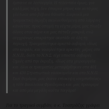
έμπαινε σε λειτουργία. Η τελευταία όμως, για
καλή μας τύχη, δεν έπαιρνε μπρος και αυτό μας
γλύτωσε από βέβαιο θάνατο. Ξαφνικά μια
τρομακτική έκρηξη ακολουθούμενη από λάμψεις
κάνοντας προς στιγμή τη νύχτα μέρα, μας τίναξε
όλους στον αέρα και μας πέταξε μακριά, ενώ
συγχρόνως επικράτησε σκοτάδι σε όλη τη
περιοχή. Τραυματίστηκα αρκετά σοβαρά, ιδίως
στο κεφάλι, και νοσηλεύτηκα αρκετές μέρες στο
Ν.Ν.Π., διότι το Ν.Ν.Σ. είχε υποστεί σοβαρές
ζημιές από την έκρηξη, ιδίως στα χειρουργεία
και όλοι οι τραυματίες μεταφέρθηκαν στα 401
και 430 Στρατιωτικά νοσοκομεία και στο Ν.Ν.Π.
Εκεί θυμάμαι, μας έκανε επίσκεψη «συμπαθείας»
η τότε Βασίλισσα Φρειδερίκη και μας πρόσφερε
και από μία μεγάλη κούτα τσιγάρα!
Για το τραγικό συμβάν, ο κ. Τσαπράζης γράφει